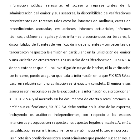
información pública relevante, el acceso a representantes de la
administración del emisor y sus asesores, la disponibilidad de verificaciones
preexistentes de terceros tales como los informes de auditoría, cartas de
procedimientos acordadas, evaluaciones, informes actuariales, informes
técnicos, dictámenes legales y otros informes proporcionados por terceros, la
disponibilidad de fuentes de verificación independientes y competentes de
terceros con respecto a la emisión en particular o en la jurisdicción del emisor
y una variedad de otros factores. Los usuarios de calificaciones de FIX SCR S.A.
deben entender que ni una investigación mayor de hechos, ni la verificación
por terceros, puede asegurar que toda la información en la que FIX SCR S.A.se
basa en relación con una calificación será exacta y completa. El emisor y sus
asesores son responsables de la exactitud de la información que proporcionan
a FIX SCR S.A. y al mercado en los documentos de oferta y otros informes. Al
emitir sus calificaciones, FIX SCR S.A. debe confiar en la labor de los expertos,
incluyendo los auditores independientes, con respecto a los estados
financieros y abogados con respecto a los aspectos legales y fiscales. Además,
las calificaciones son intrínsecamente una visión hacia el futuro e incorporan
las hipótesis y predicciones sobre acontecimientos que pueden suceder y que