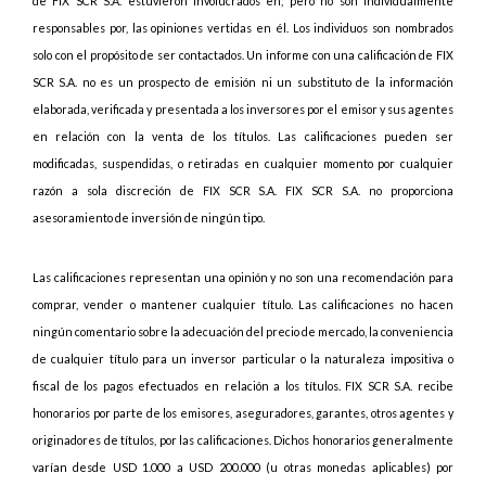
de FIX SCR S.A. estuvieron involucrados en, pero no son individualmente
responsables por, las opiniones vertidas en él. Los individuos son nombrados
solo con el propósito de ser contactados. Un informe con una calificación de FIX
SCR S.A. no es un prospecto de emisión ni un substituto de la información
elaborada, verificada y presentada a los inversores por el emisor y sus agentes
en relación con la venta de los títulos. Las calificaciones pueden ser
modificadas, suspendidas, o retiradas en cualquier momento por cualquier
razón a sola discreción de FIX SCR S.A. FIX SCR S.A. no proporciona
asesoramiento de inversión de ningún tipo.
Las calificaciones representan una opinión y no son una recomendación para
comprar, vender o mantener cualquier título. Las calificaciones no hacen
ningún comentario sobre la adecuación del precio de mercado, la conveniencia
de cualquier título para un inversor particular o la naturaleza impositiva o
fiscal de los pagos efectuados en relación a los títulos. FIX SCR S.A. recibe
honorarios por parte de los emisores, aseguradores, garantes, otros agentes y
originadores de títulos, por las calificaciones. Dichos honorarios generalmente
varían desde USD 1.000 a USD 200.000 (u otras monedas aplicables) por