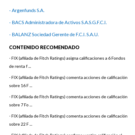
- Argenfunds S.A.
- BACS Administradora de Activos S.A.S.G.F.C.I.
- BALANZ Sociedad Gerente de F.C.I. S.A.U.
- Bancor Fondos Sociedad Gerente de Fondos Comunes de
CONTENIDO RECOMENDADO
Inversión S.A.U.
-
FIX (afiliada de Fitch Ratings) asigna calificaciones a 6 Fondos
- BMA Asset Management SAU
de renta f ...
-
FIX (afiliada de Fitch Ratings) comenta acciones de calificación
- Delta Asset Management S.A.
sobre 16 F ...
- ICBC Investments Argentina S.A.S.G.F.C.I.
-
FIX (afiliada de Fitch Ratings) comenta acciones de calificación
- Ciclo Nova Asset Management S.A.
sobre 7 Fo ...
- Macro Fondos S.G.F.C.I.S.A.
-
FIX (afiliada de Fitch Ratings) comenta acciones de calificación
sobre 22 F ...
- Max Capital Asset Management S.A.