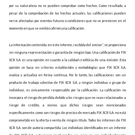
por su naturaleza no se pueden comprobar como hechos. Como resultado, a
pesar de la comprobación de los hechos actuales, las calificaciones pueden
verse afectadas por eventos futuros o condiciones que no se previeron en el
momento en que se emitió o afirmó una calificación.
La información contenida en este informe, recibida del emisor”, se proporciona
sin ninguna representación o garantía de ningún tipo. Una calificación de FIX
SCR S.A. es una opinión en cuanto a la calidad crediticia de una emisión. Esta
opinión se basa en criterios establecidos y metodologías que FIX SCR S.A.
evalúa y actualiza en forma continua. Por lo tanto, las calificaciones son un
producto de trabajo colectivo de FIX SCR S.A. y ningún individuo, o grupo de
individuos, es únicamente responsable por la calificación. La calificación no
incorpora el riesgo de pérdida debido a los riesgos que no sean relacionados a
riesgo de crédito, a menos que dichos riesgos sean mencionados
específicamente, como son riesgos de precio o de mercado. FIX SCR S.A. no está
comprometido en la oferta o venta de ningún título. Todos los informes de FIX
SCR S.A. son de autoría compartida. Los individuos identificados en un informe