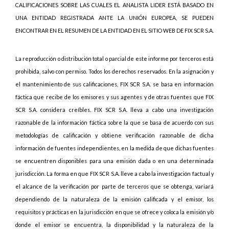
CALIFICACIONES SOBRE LAS CUALES EL ANALISTA LIDER ESTÁ BASADO EN
UNA ENTIDAD REGISTRADA ANTE LA UNIÓN EUROPEA, SE PUEDEN
ENCONTRAR EN EL RESUMEN DE LA ENTIDAD EN EL SITIO WEB DE FIX SCR S.A.
La reproducción o distribución total o parcial de este informe por terceros está
prohibida, salvo con permiso. Todos los derechos reservados. En la asignación y
el mantenimiento de sus calificaciones, FIX SCR S.A. se basa en información
fáctica que recibe de los emisores y sus agentes y de otras fuentes que FIX
SCR S.A. considera creíbles. FIX SCR S.A. lleva a cabo una investigación
razonable de la información fáctica sobre la que se basa de acuerdo con sus
metodologías de calificación y obtiene verificación razonable de dicha
información de fuentes independientes, en la medida de que dichas fuentes
se encuentren disponibles para una emisión dada o en una determinada
jurisdicción. La forma en que FIX SCR S.A. lleve a cabo la investigación factual y
el alcance de la verificación por parte de terceros que se obtenga, variará
dependiendo de la naturaleza de la emisión calificada y el emisor, los
requisitos y prácticas en la jurisdicción en que se ofrece y coloca la emisión y/o
donde el emisor se encuentra, la disponibilidad y la naturaleza de la