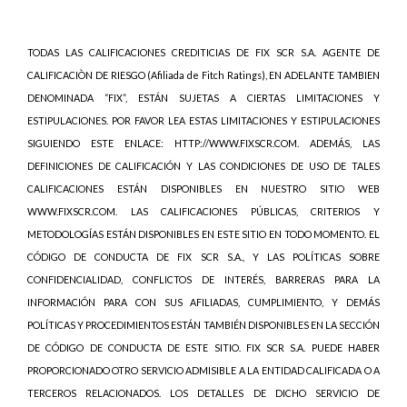
TODAS LAS CALIFICACIONES CREDITICIAS DE FIX SCR S.A. AGENTE DE
CALIFICACIÒN DE RIESGO (Afiliada de Fitch Ratings), EN ADELANTE TAMBIEN
DENOMINADA “FIX”, ESTÁN SUJETAS A CIERTAS LIMITACIONES Y
ESTIPULACIONES. POR FAVOR LEA ESTAS LIMITACIONES Y ESTIPULACIONES
SIGUIENDO ESTE ENLACE: HTTP://WWW.FIXSCR.COM. ADEMÁS, LAS
DEFINICIONES DE CALIFICACIÓN Y LAS CONDICIONES DE USO DE TALES
CALIFICACIONES ESTÁN DISPONIBLES EN NUESTRO SITIO WEB
WWW.FIXSCR.COM. LAS CALIFICACIONES PÚBLICAS, CRITERIOS Y
METODOLOGÍAS ESTÁN DISPONIBLES EN ESTE SITIO EN TODO MOMENTO. EL
CÓDIGO DE CONDUCTA DE FIX SCR S.A., Y LAS POLÍTICAS SOBRE
CONFIDENCIALIDAD, CONFLICTOS DE INTERÉS, BARRERAS PARA LA
INFORMACIÓN PARA CON SUS AFILIADAS, CUMPLIMIENTO, Y DEMÁS
POLÍTICAS Y PROCEDIMIENTOS ESTÁN TAMBIÉN DISPONIBLES EN LA SECCIÓN
DE CÓDIGO DE CONDUCTA DE ESTE SITIO. FIX SCR S.A. PUEDE HABER
PROPORCIONADO OTRO SERVICIO ADMISIBLE A LA ENTIDAD CALIFICADA O A
TERCEROS RELACIONADOS. LOS DETALLES DE DICHO SERVICIO DE