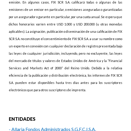
emisión. En algunos casos, FIX SCR S.A. calificará todas o algunas de las
emisiones de un emisor en particular, o emisiones aseguradas o garantizadas
por un asegurador o garante en particular, por una cuota anual. Se espera que
dichos honorarios varíen entre USD 1.000 y USD 200.000 (u otras monedas
aplicables). La asignación, publicación o diseminación de una calificación de FIX
SCR S.A. no constituye el consentimiento de FIX SCR S.A. a usar su nombre como
un experto en conexión con cualquier declaración de registro presentada bajo
las leyes de cualquier jurisdicción, incluyendo, pero no excluyente, las leyes
del mercado de títulos y valores de Estados Unidos de América y la “Financial
Services and Markets Act of 2000” del Reino Unido. Debido a la relativa
eficiencia de la publicación y distribución electrónica, los informes de FIX SCR
S.A. pueden estar disponibles hasta tres días antes para los suscriptores
electrónicos que para otros suscriptores de imprenta.
ENTIDADES
- Allaria Fondos Administrados S.G.F.C.I.S.A.