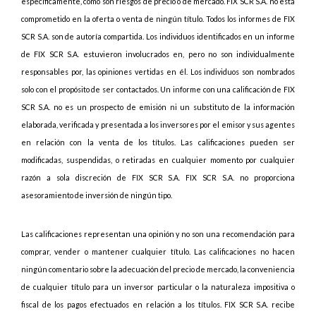
específicamente, como son riesgos de precio o de mercado. FIX SCR S.A. no está
comprometido en la oferta o venta de ningún título. Todos los informes de FIX
SCR S.A. son de autoría compartida. Los individuos identificados en un informe
de FIX SCR S.A. estuvieron involucrados en, pero no son individualmente
responsables por, las opiniones vertidas en él. Los individuos son nombrados
solo con el propósito de ser contactados. Un informe con una calificación de FIX
SCR S.A. no es un prospecto de emisión ni un substituto de la información
elaborada, verificada y presentada a los inversores por el emisor y sus agentes
en relación con la venta de los títulos. Las calificaciones pueden ser
modificadas, suspendidas, o retiradas en cualquier momento por cualquier
razón a sola discreción de FIX SCR S.A. FIX SCR S.A. no proporciona
asesoramiento de inversión de ningún tipo.
Las calificaciones representan una opinión y no son una recomendación para
comprar, vender o mantener cualquier título. Las calificaciones no hacen
ningún comentario sobre la adecuación del precio de mercado, la conveniencia
de cualquier título para un inversor particular o la naturaleza impositiva o
fiscal de los pagos efectuados en relación a los títulos. FIX SCR S.A. recibe