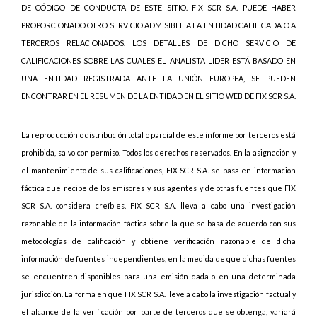
DE CÓDIGO DE CONDUCTA DE ESTE SITIO. FIX SCR S.A. PUEDE HABER
PROPORCIONADO OTRO SERVICIO ADMISIBLE A LA ENTIDAD CALIFICADA O A
TERCEROS RELACIONADOS. LOS DETALLES DE DICHO SERVICIO DE
CALIFICACIONES SOBRE LAS CUALES EL ANALISTA LIDER ESTÁ BASADO EN
UNA ENTIDAD REGISTRADA ANTE LA UNIÓN EUROPEA, SE PUEDEN
ENCONTRAR EN EL RESUMEN DE LA ENTIDAD EN EL SITIO WEB DE FIX SCR S.A.
La reproducción o distribución total o parcial de este informe por terceros está
prohibida, salvo con permiso. Todos los derechos reservados. En la asignación y
el mantenimiento de sus calificaciones, FIX SCR S.A. se basa en información
fáctica que recibe de los emisores y sus agentes y de otras fuentes que FIX
SCR S.A. considera creíbles. FIX SCR S.A. lleva a cabo una investigación
razonable de la información fáctica sobre la que se basa de acuerdo con sus
metodologías de calificación y obtiene verificación razonable de dicha
información de fuentes independientes, en la medida de que dichas fuentes
se encuentren disponibles para una emisión dada o en una determinada
jurisdicción. La forma en que FIX SCR S.A. lleve a cabo la investigación factual y
el alcance de la verificación por parte de terceros que se obtenga, variará