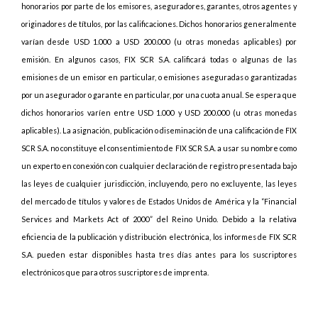
honorarios por parte de los emisores, aseguradores, garantes, otros agentes y
originadores de títulos, por las calificaciones. Dichos honorarios generalmente
varían desde USD 1.000 a USD 200.000 (u otras monedas aplicables) por
emisión. En algunos casos, FIX SCR S.A. calificará todas o algunas de las
emisiones de un emisor en particular, o emisiones aseguradas o garantizadas
por un asegurador o garante en particular, por una cuota anual. Se espera que
dichos honorarios varíen entre USD 1.000 y USD 200.000 (u otras monedas
aplicables). La asignación, publicación o diseminación de una calificación de FIX
SCR S.A. no constituye el consentimiento de FIX SCR S.A. a usar su nombre como
un experto en conexión con cualquier declaración de registro presentada bajo
las leyes de cualquier jurisdicción, incluyendo, pero no excluyente, las leyes
del mercado de títulos y valores de Estados Unidos de América y la “Financial
Services and Markets Act of 2000” del Reino Unido. Debido a la relativa
eficiencia de la publicación y distribución electrónica, los informes de FIX SCR
S.A. pueden estar disponibles hasta tres días antes para los suscriptores
electrónicos que para otros suscriptores de imprenta.