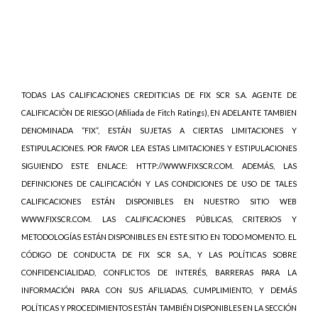
TODAS LAS CALIFICACIONES CREDITICIAS DE FIX SCR S.A. AGENTE DE
CALIFICACIÒN DE RIESGO (Afiliada de Fitch Ratings), EN ADELANTE TAMBIEN
DENOMINADA “FIX”, ESTÁN SUJETAS A CIERTAS LIMITACIONES Y
ESTIPULACIONES. POR FAVOR LEA ESTAS LIMITACIONES Y ESTIPULACIONES
SIGUIENDO ESTE ENLACE: HTTP://WWW.FIXSCR.COM. ADEMÁS, LAS
DEFINICIONES DE CALIFICACIÓN Y LAS CONDICIONES DE USO DE TALES
CALIFICACIONES ESTÁN DISPONIBLES EN NUESTRO SITIO WEB
WWW.FIXSCR.COM. LAS CALIFICACIONES PÚBLICAS, CRITERIOS Y
METODOLOGÍAS ESTÁN DISPONIBLES EN ESTE SITIO EN TODO MOMENTO. EL
CÓDIGO DE CONDUCTA DE FIX SCR S.A., Y LAS POLÍTICAS SOBRE
CONFIDENCIALIDAD, CONFLICTOS DE INTERÉS, BARRERAS PARA LA
INFORMACIÓN PARA CON SUS AFILIADAS, CUMPLIMIENTO, Y DEMÁS
POLÍTICAS Y PROCEDIMIENTOS ESTÁN TAMBIÉN DISPONIBLES EN LA SECCIÓN