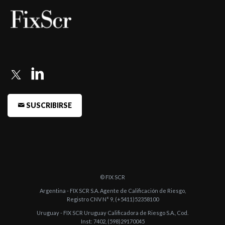
Fondos de Re ...
-
FIX (afiliada de Fitch Ratings) asigna calificación a dos Fondos
de Renta F ...
-
FIX (afiliada de Fitch Ratings) comenta acciones de calificación
sobre 19 F ...
-
FIX (afiliada de Fitch Ratings) comenta acciones de calificación
SUSCRIBIRSE
sobre 14 F ...
-
FIX (afiliada de Fitch Ratings) comenta acciones de calificación
sobre 36 F ...
-
FIX (afiliada de Fitch Ratings) comenta acciones de calificación
de 24 Fond ...
© FIX SCR
-
FIX (afiliada de Fitch Ratings) comenta acciones de Calificación
Argentina - FIX SCR S.A. Agente de Calificación de Riesgo,
Registro CNV N° 9, (+5411)52358100
de 47 Fond ...
Uruguay - FIX SCR Uruguay Calificadora de Riesgo S.A., Cod.
Inst: 7402, (598)29170045
-
FIX (afiliada de Fitch Ratings) confirma las calificaciones de 14