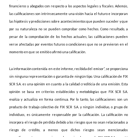
financieros y abogados con respecto a los aspectos legales y fiscales. Además,
las calificaciones son intrínsecamente una visión hacia el futuro e incorporan
las hipótesis y predicciones sobre acontecimientos que pueden suceder y que
por su naturaleza no se pueden comprobar como hechos. Como resultado, a
pesar de la comprobación de los hechos actuales, las calificaciones pueden
verse afectadas por eventos futuros o condiciones que no se previeron en el
momento en que se emitió o afirmó una calificación.
La información contenida en este informe, recibida del emisor”, se proporciona
sin ninguna representación o garantía de ningún tipo. Una calificación de FIX
SCR S.A. es una opinión en cuanto a la calidad crediticia de una emisión. Esta
opinión se basa en criterios establecidos y metodologías que FIX SCR S.A.
evalúa y actualiza en forma continua. Por lo tanto, las calificaciones son un
producto de trabajo colectivo de FIX SCR S.A. y ningún individuo, o grupo de
individuos, es únicamente responsable por la calificación. La calificación no
incorpora el riesgo de pérdida debido a los riesgos que no sean relacionados a
riesgo de crédito, a menos que dichos riesgos sean mencionados