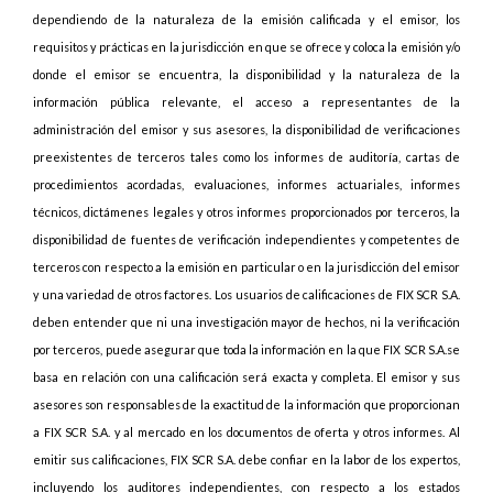
dependiendo de la naturaleza de la emisión calificada y el emisor, los
requisitos y prácticas en la jurisdicción en que se ofrece y coloca la emisión y/o
donde el emisor se encuentra, la disponibilidad y la naturaleza de la
información pública relevante, el acceso a representantes de la
administración del emisor y sus asesores, la disponibilidad de verificaciones
preexistentes de terceros tales como los informes de auditoría, cartas de
procedimientos acordadas, evaluaciones, informes actuariales, informes
técnicos, dictámenes legales y otros informes proporcionados por terceros, la
disponibilidad de fuentes de verificación independientes y competentes de
terceros con respecto a la emisión en particular o en la jurisdicción del emisor
y una variedad de otros factores. Los usuarios de calificaciones de FIX SCR S.A.
deben entender que ni una investigación mayor de hechos, ni la verificación
por terceros, puede asegurar que toda la información en la que FIX SCR S.A.se
basa en relación con una calificación será exacta y completa. El emisor y sus
asesores son responsables de la exactitud de la información que proporcionan
a FIX SCR S.A. y al mercado en los documentos de oferta y otros informes. Al
emitir sus calificaciones, FIX SCR S.A. debe confiar en la labor de los expertos,
incluyendo los auditores independientes, con respecto a los estados