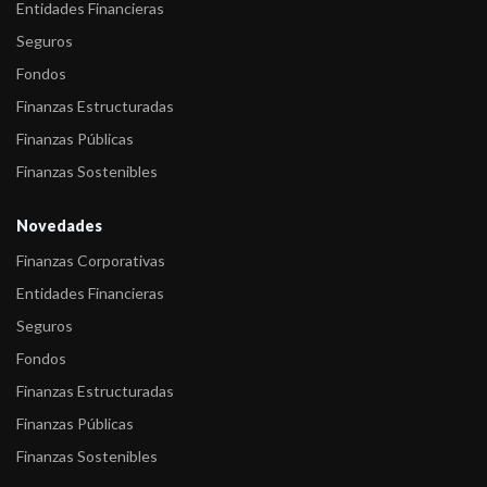
Entidades Financieras
-
Fitch asigna la calificación A+/V3(arg) al fondo Toronto Trust
Seguros
Renta ...
Fondos
-
Fitch asigna la calificación A+/V6(arg) al fondo Toronto Trust
Finanzas Estructuradas
Renta ...
Finanzas Públicas
-
Fitch asigna la calificación A/V5(arg) al fondo TorontoTrust
Finanzas Sostenibles
-
FIX (afiliada de Fitch Ratings) comenta acciones de calificación
Novedades
sobre 14 F ...
Finanzas Corporativas
-
FIX (afiliada de Fitch Ratings) comenta acciones de calificación
Entidades Financieras
sobre 11 F ...
Seguros
-
FIX (afiliada de Fitch Ratings) comenta acciones de calificación
Fondos
sobre 2 Fo ...
Finanzas Estructuradas
-
FIX (afiliada de Fitch Ratings) comenta acciones de calificación
Finanzas Públicas
sobre 15 F ...
Finanzas Sostenibles
-
FIX (afiliada de Fitch Ratings) subió las calificaciones de 34