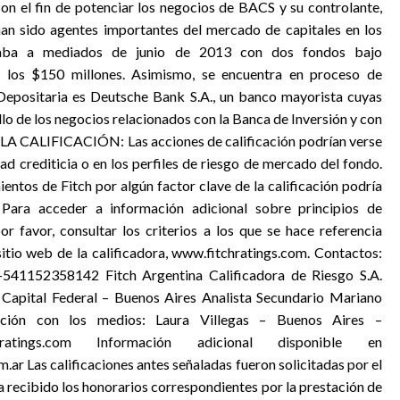
n el fin de potenciar los negocios de BACS y su controlante,
han sido agentes importantes del mercado de capitales en los
taba a mediados de junio de 2013 con dos fondos bajo
a los $150 millones. Asimismo, se encuentra en proceso de
Depositaria es Deutsche Bank S.A., un banco mayorista cuyas
llo de los negocios relacionados con la Banca de Inversión y con
LA CALIFICACIÓN: Las acciones de calificación podrían verse
ad crediticia o en los perfiles de riesgo de mercado del fondo.
entos de Fitch por algún factor clave de la calificación podría
. Para acceder a información adicional sobre principios de
or favor, consultar los criterios a los que se hace referencia
itio web de la calificadora, www.fitchratings.com. Contactos:
 +541152358142 Fitch Argentina Calificadora de Riesgo S.A.
pital Federal – Buenos Aires Analista Secundario Mariano
ión con los medios: Laura Villegas – Buenos Aires –
cratings.com Información adicional disponible en
ar Las calificaciones antes señaladas fueron solicitadas por el
ha recibido los honorarios correspondientes por la prestación de