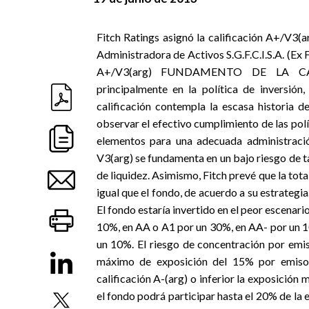
Fitch Ratings asignó la calificación A+/V3(
Administradora de Activos S.G.F.C.I.S.A. (Ex F
A+/V3(arg) FUNDAMENTO DE LA CALIFI
principalmente en la política de inversión,
calificación contempla la escasa historia d
observar el efectivo cumplimiento de las pol
elementos para una adecuada administració
V3(arg) se fundamenta en un bajo riesgo de t
de liquidez. Asimismo, Fitch prevé que la tot
igual que el fondo, de acuerdo a su estr
El fondo estaría invertido en el peor escenari
10%, en AA o A1 por un 30%, en AA- por un 1
un 10%. El riesgo de concentración por emis
máximo de exposición del 15% por emisor
calificación A-(arg) o inferior la exposició
el fondo podrá participar hasta el 20% de la 