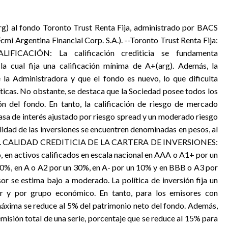
arg) al fondo Toronto Trust Renta Fija, administrado por BACS
cmi Argentina Financial Corp. S.A.). --Toronto Trust Renta Fija:
CACIÓN: La calificación crediticia se fundamenta
 la cual fija una calificación mínima de A+(arg). Además, la
e la Administradora y que el fondo es nuevo, lo que dificulta
íticas. No obstante, se destaca que la Sociedad posee todos los
n del fondo. En tanto, la calificación de riesgo de mercado
asa de interés ajustado por riesgo spread y un moderado riesgo
alidad de las inversiones se encuentren denominadas en pesos, al
ategia. CALIDAD CREDITICIA DE LA CARTERA DE INVERSIONES:
o, en activos calificados en escala nacional en AAA o A1+ por un
0%, en A o A2 por un 30%, en A- por un 10% y en BBB o A3 por
or se estima bajo a moderado. La política de inversión fija un
 y por grupo económico. En tanto, para los emisores con
n máxima se reduce al 5% del patrimonio neto del fondo. Además,
emisión total de una serie, porcentaje que se reduce al 15% para