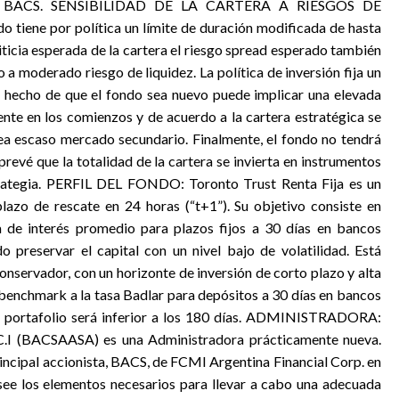
 por BACS. SENSIBILIDAD DE LA CARTERA A RIESGOS DE
o tiene por política un límite de duración modificada de hasta
iticia esperada de la cartera el riesgo spread esperado también
o a moderado riesgo de liquidez. La política de inversión fija un
l hecho de que el fondo sea nuevo puede implicar una elevada
ente en los comienzos y de acuerdo a la cartera estratégica se
ea escaso mercado secundario. Finalmente, el fondo no tendrá
revé que la totalidad de la cartera se invierta en instrumentos
rategia. PERFIL DEL FONDO: Toronto Trust Renta Fija es un
lazo de rescate en 24 horas (“t+1”). Su objetivo consiste en
a de interés promedio para plazos fijos a 30 días en bancos
 preservar el capital con un nivel bajo de volatilidad. Está
conservador, con un horizonte de inversión de corto plazo y alta
 benchmark a la tasa Badlar para depósitos a 30 días en bancos
el portafolio será inferior a los 180 días. ADMINISTRADORA:
C.I (BACSAASA) es una Administradora prácticamente nueva.
rincipal accionista, BACS, de FCMI Argentina Financial Corp. en
see los elementos necesarios para llevar a cabo una adecuada