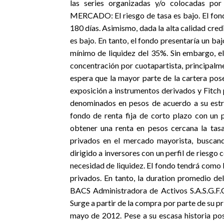
las series organizadas y/o colocadas
MERCADO: El riesgo de tasa es bajo. El fond
180 días. Asimismo, dada la alta calidad cred
es bajo. En tanto, el fondo presentaría un baj
mínimo de liquidez del 35%. Sin embargo, e
concentración por cuotapartista, principalm
espera que la mayor parte de la cartera pos
exposición a instrumentos derivados y Fitch p
denominados en pesos de acuerdo a su est
fondo de renta fija de corto plazo con un p
obtener una renta en pesos cercana la tas
privados en el mercado mayorista, buscando
dirigido a inversores con un perfil de riesgo 
necesidad de liquidez. El fondo tendrá como
privados. En tanto, la duration promedio d
BACS Administradora de Activos S.A.S.G.F.
Surge a partir de la compra por parte de su p
mayo de 2012. Pese a su escasa historia po