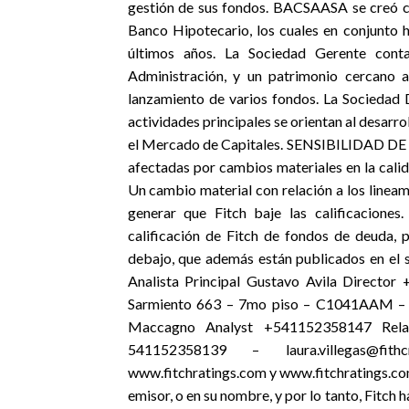
gestión de sus fondos. BACSAASA se creó co
Banco Hipotecario, los cuales en conjunto 
últimos años. La Sociedad Gerente con
Administración, y un patrimonio cercano 
lanzamiento de varios fondos. La Sociedad 
actividades principales se orientan al desarro
el Mercado de Capitales. SENSIBILIDAD DE 
afectadas por cambios materiales en la calid
Un cambio material con relación a los lineami
generar que Fitch baje las calificaciones
calificación de Fitch de fondos de deuda, p
debajo, que además están publicados en el s
Analista Principal Gustavo Avila Director
Sarmiento 663 – 7mo piso – C1041AAM – Ca
Maccagno Analyst +541152358147 Relac
541152358139 – laura.villegas@fith
www.fitchratings.com y www.fitchratings.com.
emisor, o en su nombre, y por lo tanto, Fitch 