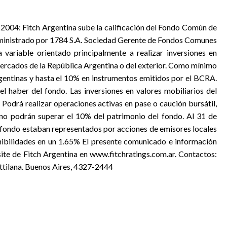
e 2004: Fitch Argentina sube la calificación del Fondo Común de
inistrado por 1784 S.A. Sociedad Gerente de Fondos Comunes
 variable orientado principalmente a realizar inversiones en
mercados de la República Argentina o del exterior. Como mínimo
gentinas y hasta el 10% en instrumentos emitidos por el BCRA.
l haber del fondo. Las inversiones en valores mobiliarios del
 Podrá realizar operaciones activas en pase o caución bursátil,
 no podrán superar el 10% del patrimonio del fondo. Al 31 de
 fondo estaban representados por acciones de emisores locales
ibilidades en un 1.65% El presente comunicado e información
site de Fitch Argentina en www.fitchratings.com.ar. Contactos:
ttilana. Buenos Aires, 4327-2444