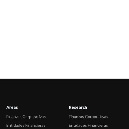
Areas
Research
Finanzas Corporativas
Finanzas Corporativas
Entidades Financieras
Entidades Financieras