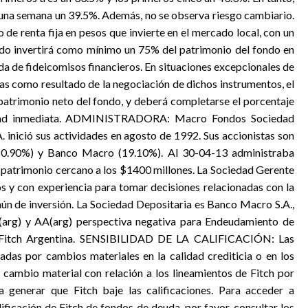
a una semana un 39.5%. Además, no se observa riesgo cambiario.
 renta fija en pesos que invierte en el mercado local, con un
ondo invertirá como mínimo un 75% del patrimonio del fondo en
uda de fideicomisos financieros. En situaciones excepcionales de
s como resultado de la negociación de dichos instrumentos, el
patrimonio neto del fondo, y deberá completarse el porcentaje
ilidad inmediata. ADMINISTRADORA: Macro Fondos Sociedad
 inició sus actividades en agosto de 1992. Sus accionistas son
(80.90%) y Banco Macro (19.10%). Al 30-04-13 administraba
 patrimonio cercano a los $1400 millones. La Sociedad Gerente
s y con experiencia para tomar decisiones relacionadas con la
ún de inversión. La Sociedad Depositaria es Banco Macro S.A.,
+(arg) y AA(arg) perspectiva negativa para Endeudamiento de
r Fitch Argentina. SENSIBILIDAD DE LA CALIFICACIÓN: Las
tadas por cambios materiales en la calidad crediticia o en los
 cambio material con relación a los lineamientos de Fitch por
ía generar que Fitch baje las calificaciones. Para acceder a
ificación de Fitch de fondos de deuda, por favor, consultar los