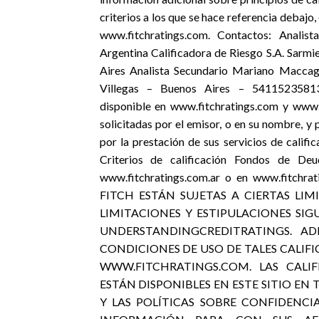
criterios a los que se hace referencia debajo,
www.fitchratings.com. Contactos: Analis
Argentina Calificadora de Riesgo S.A. Sar
Aires Analista Secundario Mariano Macca
Villegas – Buenos Aires – 541152358139 
disponible en www.fitchratings.com y www.f
solicitadas por el emisor, o en su nombre, y 
por la prestación de sus servicios de calific
Criterios de calificación Fondos de Deu
www.fitchratings.com.ar o en www.fitc
FITCH ESTÁN SUJETAS A CIERTAS LIM
LIMITACIONES Y ESTIPULACIONES SIG
UNDERSTANDINGCREDITRATINGS. AD
CONDICIONES DE USO DE TALES CALIF
WWW.FITCHRATINGS.COM. LAS CALIF
ESTÁN DISPONIBLES EN ESTE SITIO E
Y LAS POLÍTICAS SOBRE CONFIDENCIA