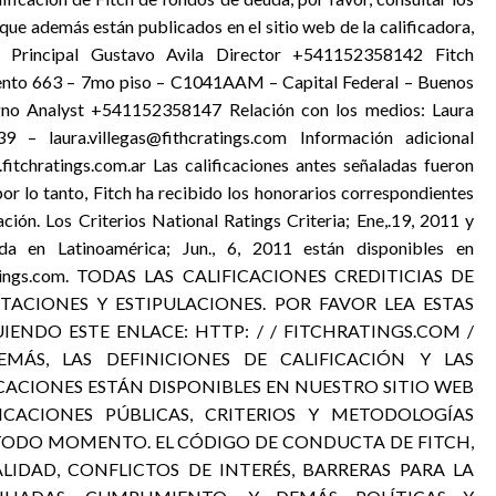
 que además están publicados en el sitio web de la calificadora,
ta Principal Gustavo Avila Director +541152358142 Fitch
miento 663 – 7mo piso – C1041AAM – Capital Federal – Buenos
gno Analyst +541152358147 Relación con los medios: Laura
– laura.villegas@fithcratings.com Información adicional
itchratings.com.ar Las calificaciones antes señaladas fueron
por lo tanto, Fitch ha recibido los honorarios correspondientes
ación. Los Criterios National Ratings Criteria; Ene,.19, 2011 y
da en Latinoamérica; Jun., 6, 2011 están disponibles en
hratings.com. TODAS LAS CALIFICACIONES CREDITICIAS DE
ITACIONES Y ESTIPULACIONES. POR FAVOR LEA ESTAS
UIENDO ESTE ENLACE: HTTP: / / FITCHRATINGS.COM /
EMÁS, LAS DEFINICIONES DE CALIFICACIÓN Y LAS
ICACIONES ESTÁN DISPONIBLES EN NUESTRO SITIO WEB
ICACIONES PÚBLICAS, CRITERIOS Y METODOLOGÍAS
N TODO MOMENTO. EL CÓDIGO DE CONDUCTA DE FITCH,
LIDAD, CONFLICTOS DE INTERÉS, BARRERAS PARA LA