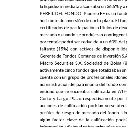
la liquidez inmediata alcanzaba un 36.6% y 
PERFIL DEL FONDO: Pionero FF es un fondo de
horizonte de inversión de corto plazo. El f
certificados de participación o títulos de de
mercado o cuando se produjeran contingencia
porcentaje podrá ser reducido a un 60% del 
faltante (15%) con activos de disponib
Gerente de Fondos Comunes de Inversión S.A.
Macro Securities S.A. Sociedad de Bolsa 
activamente cinco fondos que totalizaban un
cuenta con un grupo de profesionales idóneo
administración del patrimonio del fondo com
entidad que se encuentra calificada en A1
Corto y Largo Plazo respectivamente po
acciones de calificación podrían verse afec
perfiles de riesgo de mercado del fondo. Un
algún factor clave de la calificación podr
información adicional sobre principios de cal