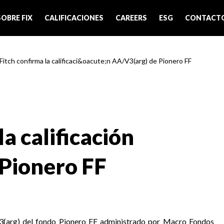
SOBRE FIX
CALIFICACIONES
CAREERS
ESG
CONTACT
 Fitch confirma la calificaci&oacute;n AA/V3(arg) de Pionero FF
la calificación
Pionero FF
/V3(arg) del fondo Pionero FF administrado por Macro Fondos