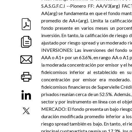
S.A.S.G.F.C.I --Pionero FF: AA/V3(arg) F
AA(arg) se fundamenta en que el fondo mantuvo
promedio de AA+(arg). Limita la calificaci
fondo presente en varios meses un porcenta
inversión. En tanto, la calificación de riesg
ajustado por riesgo spread y un moderado
INVERSIONES: Las inversiones del fondo se 
AAA o A1+ por un 63.6%, en rango AA o A1 por
la moderada concentración por emisor y el h
fideicomisos inferior al establecido en su
concentración por emisor era moderado. 
fideicomisos financieros de Supervielle Crédit
privados reunían cerca de un 52.5%. Además,
sector y por instrumento en línea con el 
MERCADO: El fondo presenta un bajo riesgo d
duración modificada promedio inferior a los 
riesgo spread también es bajo. En tanto, el ri
principal cuotapartista reunía un 17.3%, los 