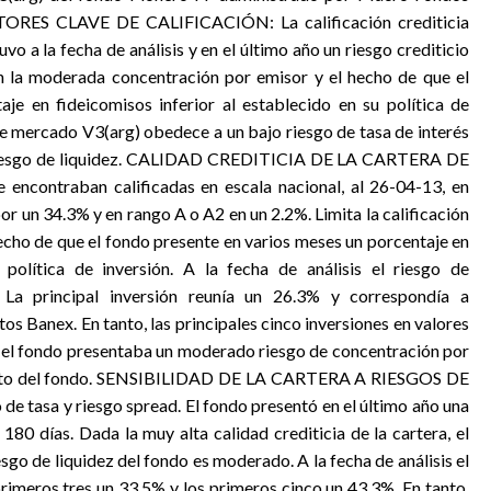
ACTORES CLAVE DE CALIFICACIÓN: La calificación crediticia
 a la fecha de análisis y en el último año un riesgo crediticio
ón la moderada concentración por emisor y el hecho de que el
je en fideicomisos inferior al establecido en su política de
o de mercado V3(arg) obedece a un bajo riesgo de tasa de interés
 riesgo de liquidez. CALIDAD CREDITICIA DE LA CARTERA DE
encontraban calificadas en escala nacional, al 26-04-13, en
 un 34.3% y en rango A o A2 en un 2.2%. Limita la calificación
echo de que el fondo presente en varios meses un porcentaje en
 política de inversión. A la fecha de análisis el riesgo de
La principal inversión reunía un 26.3% y correspondía a
os Banex. En tanto, las principales cinco inversiones en valores
 el fondo presentaba un moderado riesgo de concentración por
objeto del fondo. SENSIBILIDAD DE LA CARTERA A RIESGOS DE
e tasa y riesgo spread. El fondo presentó en el último año una
180 días. Dada la muy alta calidad crediticia de la cartera, el
esgo de liquidez del fondo es moderado. A la fecha de análisis el
primeros tres un 33.5% y los primeros cinco un 43.3%. En tanto,