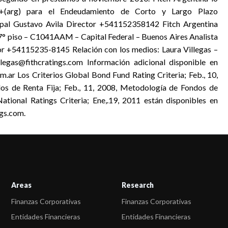
A+(arg) para el Endeudamiento de Corto y Largo Plazo
cipal Gustavo Avila Director +541152358142 Fitch Argentina
 7° piso – C1041AAM – Capital Federal – Buenos Aires Analista
or +54115235-8145 Relación con los medios: Laura Villegas –
egas@fithcratings.com Información adicional disponible en
.ar Los Criterios Global Bond Fund Rating Criteria; Feb., 10,
os de Renta Fija; Feb., 11, 2008, Metodología de Fondos de
ational Ratings Criteria; Ene,.19, 2011 están disponibles en
gs.com.
Areas
Research
Finanzas Corporativas
Finanzas Corporativas
Entidades Financieras
Entidades Financieras