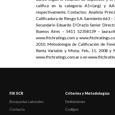
califica en la categoría A1+(arg) y A
respectivamente. Contactos: Analista Prin
Calificadora de Riesgo S.A. Sarmiento 663 –
Secundario Eduardo D’Orazio Senior Direct
Buenos Aires – 5411 52358139 – laura.vill
www.fitchratings.com y www.fitchratings.com
2010, Metodología de Calificación de Fond
Renta Variable y Mixta; Feb,. 11, 2008 y N
www.fitchratings.com.ar o en www.fitchratin
FIX SCR
Criterios y Metodologías
Búsquedas Laborales
Definiciones
Contacto
Codigos