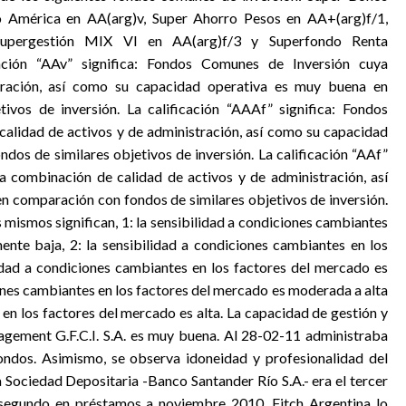
o América en AA(arg)v, Super Ahorro Pesos en AA+(arg)f/1,
Supergestión MIX VI en AA(arg)f/3 y Superfondo Renta
cación “AAv” significa: Fondos Comunes de Inversión cuya
ración, así como su capacidad operativa es muy buena en
ivos de inversión. La calificación “AAAf” significa: Fondos
alidad de activos y de administración, así como su capacidad
dos de similares objetivos de inversión. La calificación “AAf”
a combinación de calidad de activos y de administración, así
 comparación con fondos de similares objetivos de inversión.
s mismos significan, 1: la sensibilidad a condiciones cambiantes
nte baja, 2: la sensibilidad a condiciones cambiantes en los
lidad a condiciones cambiantes en los factores del mercado es
iones cambiantes en los factores del mercado es moderada a alta
 en los factores del mercado es alta. La capacidad de gestión y
gement G.F.C.I. S.A. es muy buena. Al 28-02-11 administraba
fondos. Asimismo, se observa idoneidad y profesionalidad del
a Sociedad Depositaria -Banco Santander Río S.A.- era el tercer
segundo en préstamos a noviembre 2010. Fitch Argentina lo