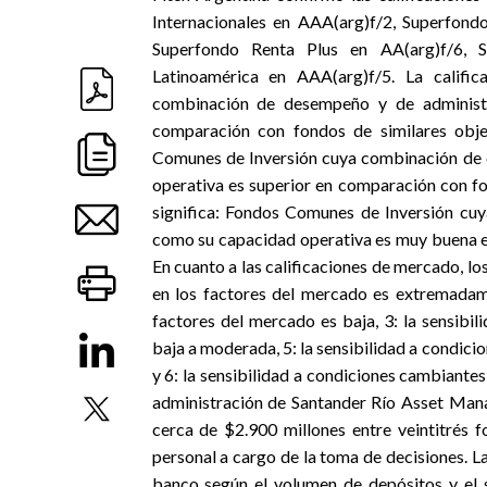
Internacionales en AAA(arg)f/2, Superfond
Superfondo Renta Plus en AA(arg)f/6, 
Latinoamérica en AAA(arg)f/5. La califi
combinación de desempeño y de administ
comparación con fondos de similares objet
Comunes de Inversión cuya combinación de c
operativa es superior en comparación con fon
significa: Fondos Comunes de Inversión cuy
como su capacidad operativa es muy buena en
En cuanto a las calificaciones de mercado, lo
en los factores del mercado es extremadame
factores del mercado es baja, 3: la sensibi
baja a moderada, 5: la sensibilidad a condic
y 6: la sensibilidad a condiciones cambiantes
administración de Santander Río Asset Mana
cerca de $2.900 millones entre veintitrés 
personal a cargo de la toma de decisiones. L
banco según el volumen de depósitos y el 