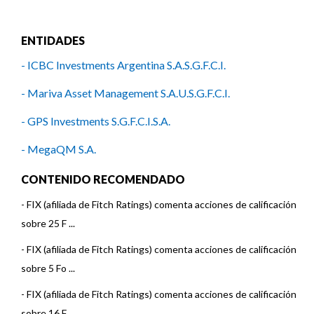
ENTIDADES
- ICBC Investments Argentina S.A.S.G.F.C.I.
- Mariva Asset Management S.A.U.S.G.F.C.I.
- GPS Investments S.G.F.C.I.S.A.
- MegaQM S.A.
- Southern Trust S.G.F.C.I.S.A.
CONTENIDO RECOMENDADO
- BACS Administradora de Activos S.A.S.G.F.C.I.
-
FIX (afiliada de Fitch Ratings) comenta acciones de calificación
sobre 25 F ...
- Nuevo Chaco Fondos S.A.S.G.F.C.I.
-
FIX (afiliada de Fitch Ratings) comenta acciones de calificación
- Delta Asset Management S.A.
sobre 5 Fo ...
- Argenfunds S.A.
-
FIX (afiliada de Fitch Ratings) comenta acciones de calificación
sobre 16 F ...