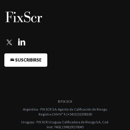
AA/V2(a ...
-
Fitch confirma la calificación A(arg)rv a Alpha Renta Balanceada
Glo ...
-
Fitch confirma la calificación del fondo Alpha Renta Capital
Pesos e ...
-
Fitch baja la calificación del fondo Alpha Pesos a AA/V1(arg)
SUSCRIBIRSE
-
Fitch baja la calificación del fondo Alpha Pesos a AA/V1(arg)
-
Fitch confirma y retira la calificación de Alpha América, Alp ...
-
Fitch baja la calificación de ocho fondos de renta variable
internac ...
© FIX SCR
-
Fitch confirma AA-/V6(arg) al fondo Alpha Renta Crecimiento
Argentina - FIX SCR S.A. Agente de Calificación de Riesgo,
-
Fitch baja la calificación de riesgo de mercado de Alpha Renta
Registro CNV N° 9, (+5411)52358100
Inter ...
Uruguay - FIX SCR Uruguay Calificadora de Riesgo S.A., Cod.
Inst: 7402, (598)29170045