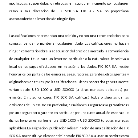
modificadas, suspendidas, o retiradas en cualquier momento por cualquier
razón a sola discreción de FIX SCR S.A. FIX SCR S.A. no proporciona
asesoramiento de inversión de ningún tipo.
Las calificaciones representan una opinión y no son una recomendación para
comprar, vender o mantener cualquier título. Las calificaciones no hacen
ningún comentario sobre la adecuación del precio de mercado, la conveniencia
de cualquier título para un inversor particular o la naturaleza impositiva o
fiscal de los pagos efectuados en relación a los títulos. FIX SCR S.A. recibe
honorarios por parte de los emisores, aseguradores, garantes, otros agentes y
originadores de títulos, por las calificaciones. Dichos honorarios generalmente
varían desde USD 1.000 a USD 200.000 (u otras monedas aplicables) por
emisión. En algunos casos, FIX SCR S.A. calificará todas o algunas de las
emisiones de un emisor en particular, o emisiones aseguradas o garantizadas
por un asegurador o garante en particular, por una cuota anual. Se espera que
dichos honorarios varíen entre USD 1.000 y USD 200.000 (u otras monedas
aplicables). La asignación, publicación o diseminación de una calificación de FIX
SCR S.A. no constituye el consentimiento de FIX SCR S.A. a usar su nombre como