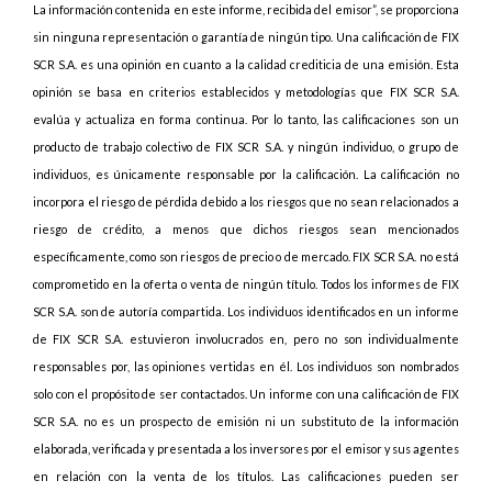
La información contenida en este informe, recibida del emisor”, se proporciona
sin ninguna representación o garantía de ningún tipo. Una calificación de FIX
SCR S.A. es una opinión en cuanto a la calidad crediticia de una emisión. Esta
opinión se basa en criterios establecidos y metodologías que FIX SCR S.A.
evalúa y actualiza en forma continua. Por lo tanto, las calificaciones son un
producto de trabajo colectivo de FIX SCR S.A. y ningún individuo, o grupo de
individuos, es únicamente responsable por la calificación. La calificación no
incorpora el riesgo de pérdida debido a los riesgos que no sean relacionados a
riesgo de crédito, a menos que dichos riesgos sean mencionados
específicamente, como son riesgos de precio o de mercado. FIX SCR S.A. no está
comprometido en la oferta o venta de ningún título. Todos los informes de FIX
SCR S.A. son de autoría compartida. Los individuos identificados en un informe
de FIX SCR S.A. estuvieron involucrados en, pero no son individualmente
responsables por, las opiniones vertidas en él. Los individuos son nombrados
solo con el propósito de ser contactados. Un informe con una calificación de FIX
SCR S.A. no es un prospecto de emisión ni un substituto de la información
elaborada, verificada y presentada a los inversores por el emisor y sus agentes
en relación con la venta de los títulos. Las calificaciones pueden ser