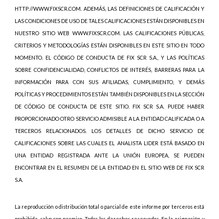
HTTP://WWW.FIXSCR.COM. ADEMÁS, LAS DEFINICIONES DE CALIFICACIÓN Y
LAS CONDICIONES DE USO DE TALES CALIFICACIONES ESTÁN DISPONIBLES EN
NUESTRO SITIO WEB WWW.FIXSCR.COM. LAS CALIFICACIONES PÚBLICAS,
CRITERIOS Y METODOLOGÍAS ESTÁN DISPONIBLES EN ESTE SITIO EN TODO
MOMENTO. EL CÓDIGO DE CONDUCTA DE FIX SCR S.A., Y LAS POLÍTICAS
SOBRE CONFIDENCIALIDAD, CONFLICTOS DE INTERÉS, BARRERAS PARA LA
INFORMACIÓN PARA CON SUS AFILIADAS, CUMPLIMIENTO, Y DEMÁS
POLÍTICAS Y PROCEDIMIENTOS ESTÁN TAMBIÉN DISPONIBLES EN LA SECCIÓN
DE CÓDIGO DE CONDUCTA DE ESTE SITIO. FIX SCR S.A. PUEDE HABER
PROPORCIONADO OTRO SERVICIO ADMISIBLE A LA ENTIDAD CALIFICADA O A
TERCEROS RELACIONADOS. LOS DETALLES DE DICHO SERVICIO DE
CALIFICACIONES SOBRE LAS CUALES EL ANALISTA LIDER ESTÁ BASADO EN
UNA ENTIDAD REGISTRADA ANTE LA UNIÓN EUROPEA, SE PUEDEN
ENCONTRAR EN EL RESUMEN DE LA ENTIDAD EN EL SITIO WEB DE FIX SCR
S.A.
La reproducción o distribución total o parcial de este informe por terceros está
prohibida, salvo con permiso. Todos los derechos reservados. En la asignación y