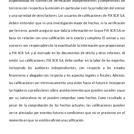
disponibilidad de fuentes de verificación independientes y competentes de
terceros con respecto a la emisión en particular o en la jurisdicción del emisor
y una variedad de otros factores. Los usuarios de calificaciones de FIX SCR S.A.
deben entender que ni una investigación mayor de hechos, ni la verificación
por terceros, puede asegurar que toda la información en la que FIX SCR S.A.se
basa en relación con una calificación será exacta y completa. El emisor y sus
asesores son responsables de la exactitud de la información que proporcionan
a FIX SCR S.A. y al mercado en los documentos de oferta y otros informes. Al
emitir sus calificaciones, FIX SCR S.A. debe confiar en la labor de los expertos,
incluyendo los auditores independientes, con respecto a los estados
financieros y abogados con respecto a los aspectos legales y fiscales. Además,
las calificaciones son intrínsecamente una visión hacia el futuro e incorporan
las hipótesis y predicciones sobre acontecimientos que pueden suceder y que
por su naturaleza no se pueden comprobar como hechos. Como resultado, a
pesar de la comprobación de los hechos actuales, las calificaciones pueden
verse afectadas por eventos futuros o condiciones que no se previeron en el
momento en que se emitió o afirmó una calificación.