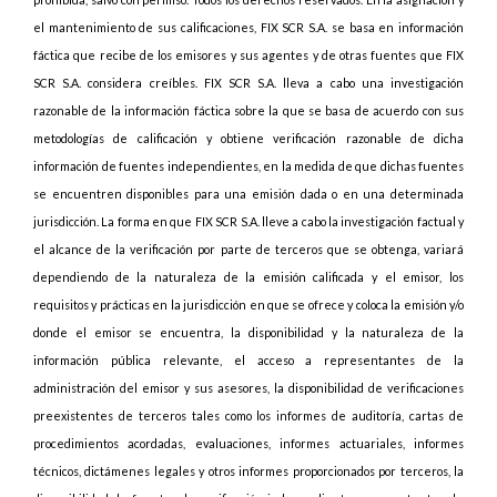
el mantenimiento de sus calificaciones, FIX SCR S.A. se basa en información
fáctica que recibe de los emisores y sus agentes y de otras fuentes que FIX
SCR S.A. considera creíbles. FIX SCR S.A. lleva a cabo una investigación
razonable de la información fáctica sobre la que se basa de acuerdo con sus
metodologías de calificación y obtiene verificación razonable de dicha
información de fuentes independientes, en la medida de que dichas fuentes
se encuentren disponibles para una emisión dada o en una determinada
jurisdicción. La forma en que FIX SCR S.A. lleve a cabo la investigación factual y
el alcance de la verificación por parte de terceros que se obtenga, variará
dependiendo de la naturaleza de la emisión calificada y el emisor, los
requisitos y prácticas en la jurisdicción en que se ofrece y coloca la emisión y/o
donde el emisor se encuentra, la disponibilidad y la naturaleza de la
información pública relevante, el acceso a representantes de la
administración del emisor y sus asesores, la disponibilidad de verificaciones
preexistentes de terceros tales como los informes de auditoría, cartas de
procedimientos acordadas, evaluaciones, informes actuariales, informes
técnicos, dictámenes legales y otros informes proporcionados por terceros, la