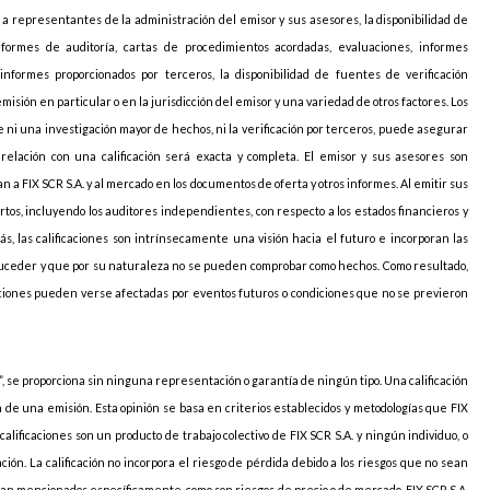
o a representantes de la administración del emisor y sus asesores, la disponibilidad de
nformes de auditoría, cartas de procedimientos acordadas, evaluaciones, informes
informes proporcionados por terceros, la disponibilidad de fuentes de verificación
sión en particular o en la jurisdicción del emisor y una variedad de otros factores. Los
 ni una investigación mayor de hechos, ni la verificación por terceros, puede asegurar
elación con una calificación será exacta y completa. El emisor y sus asesores son
 a FIX SCR S.A. y al mercado en los documentos de oferta y otros informes. Al emitir sus
pertos, incluyendo los auditores independientes, con respecto a los estados financieros y
ás, las calificaciones son intrínsecamente una visión hacia el futuro e incorporan las
uceder y que por su naturaleza no se pueden comprobar como hechos. Como resultado,
caciones pueden verse afectadas por eventos futuros o condiciones que no se previeron
, se proporciona sin ninguna representación o garantía de ningún tipo. Una calificación
ia de una emisión. Esta opinión se basa en criterios establecidos y metodologías que FIX
 calificaciones son un producto de trabajo colectivo de FIX SCR S.A. y ningún individuo, o
ción. La calificación no incorpora el riesgo de pérdida debido a los riesgos que no sean
sean mencionados específicamente, como son riesgos de precio o de mercado. FIX SCR S.A.