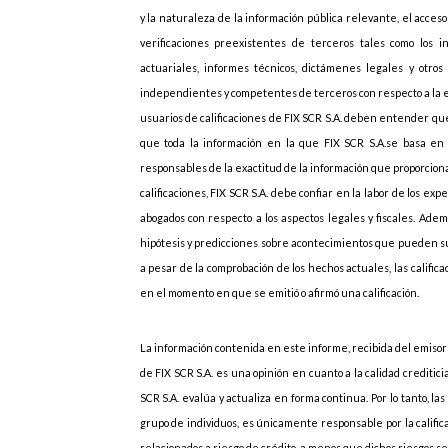
y la naturaleza de la información pública relevante, el acces
verificaciones preexistentes de terceros tales como los i
actuariales, informes técnicos, dictámenes legales y otros 
independientes y competentes de terceros con respecto a la emi
usuarios de calificaciones de FIX SCR S.A. deben entender que
que toda la información en la que FIX SCR S.A.se basa en r
responsables de la exactitud de la información que proporcionan
calificaciones, FIX SCR S.A. debe confiar en la labor de los ex
abogados con respecto a los aspectos legales y fiscales. Adem
hipótesis y predicciones sobre acontecimientos que pueden s
a pesar de la comprobación de los hechos actuales, las califi
en el momento en que se emitió o afirmó una calificación.
La información contenida en este informe, recibida del emisor”
de FIX SCR S.A. es una opinión en cuanto a la calidad creditic
SCR S.A. evalúa y actualiza en forma continua. Por lo tanto, las
grupo de individuos, es únicamente responsable por la califica
relacionados a riesgo de crédito, a menos que dichos riesgos 