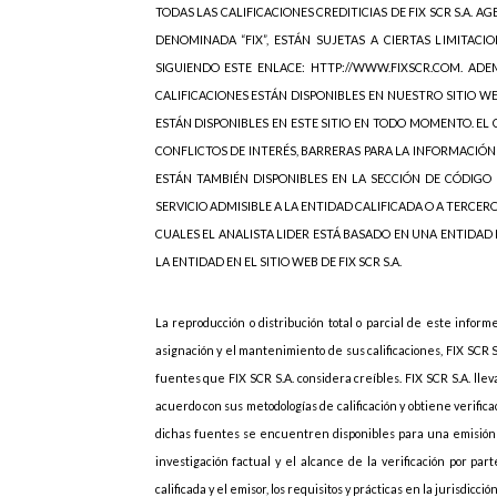
TODAS LAS CALIFICACIONES CREDITICIAS DE FIX SCR S.A. AGE
DENOMINADA “FIX”, ESTÁN SUJETAS A CIERTAS LIMITACIO
SIGUIENDO ESTE ENLACE: HTTP://WWW.FIXSCR.COM. ADEM
CALIFICACIONES ESTÁN DISPONIBLES EN NUESTRO SITIO W
ESTÁN DISPONIBLES EN ESTE SITIO EN TODO MOMENTO. EL C
CONFLICTOS DE INTERÉS, BARRERAS PARA LA INFORMACIÓN
ESTÁN TAMBIÉN DISPONIBLES EN LA SECCIÓN DE CÓDIGO 
SERVICIO ADMISIBLE A LA ENTIDAD CALIFICADA O A TERCER
CUALES EL ANALISTA LIDER ESTÁ BASADO EN UNA ENTIDAD
LA ENTIDAD EN EL SITIO WEB DE FIX SCR S.A.
La reproducción o distribución total o parcial de este inform
asignación y el mantenimiento de sus calificaciones, FIX SCR 
fuentes que FIX SCR S.A. considera creíbles. FIX SCR S.A. lle
acuerdo con sus metodologías de calificación y obtiene verif
dichas fuentes se encuentren disponibles para una emisión d
investigación factual y el alcance de la verificación por p
calificada y el emisor, los requisitos y prácticas en la jurisdicc