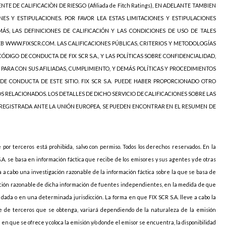
NTE DE CALIFICACIÒN DE RIESGO (Afiliada de Fitch Ratings), EN ADELANTE TAMBIEN
NES Y ESTIPULACIONES. POR FAVOR LEA ESTAS LIMITACIONES Y ESTIPULACIONES
ÁS, LAS DEFINICIONES DE CALIFICACIÓN Y LAS CONDICIONES DE USO DE TALES
EB WWW.FIXSCR.COM. LAS CALIFICACIONES PÚBLICAS, CRITERIOS Y METODOLOGÍAS
ÓDIGO DE CONDUCTA DE FIX SCR S.A., Y LAS POLÍTICAS SOBRE CONFIDENCIALIDAD,
 PARA CON SUS AFILIADAS, CUMPLIMIENTO, Y DEMÁS POLÍTICAS Y PROCEDIMIENTOS
DE CONDUCTA DE ESTE SITIO. FIX SCR S.A. PUEDE HABER PROPORCIONADO OTRO
OS RELACIONADOS. LOS DETALLES DE DICHO SERVICIO DE CALIFICACIONES SOBRE LAS
 REGISTRADA ANTE LA UNIÓN EUROPEA, SE PUEDEN ENCONTRAR EN EL RESUMEN DE
e por terceros está prohibida, salvo con permiso. Todos los derechos reservados. En la
S.A. se basa en información fáctica que recibe de los emisores y sus agentes y de otras
va a cabo una investigación razonable de la información fáctica sobre la que se basa de
icación razonable de dicha información de fuentes independientes, en la medida de que
ada o en una determinada jurisdicción. La forma en que FIX SCR S.A. lleve a cabo la
arte de terceros que se obtenga, variará dependiendo de la naturaleza de la emisión
ión en que se ofrece y coloca la emisión y/o donde el emisor se encuentra, la disponibilidad