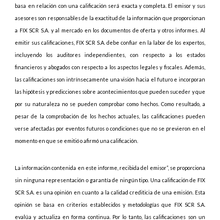
basa en relación con una calificación será exacta y completa. El emisor y sus
asesores son responsables de la exactitud de la información que proporcionan
a FIX SCR S.A. y al mercado en los documentos de oferta y otros informes. Al
emitir sus calificaciones, FIX SCR S.A. debe confiar en la labor de los expertos,
incluyendo los auditores independientes, con respecto a los estados
financieros y abogados con respecto a los aspectos legales y fiscales. Además,
las calificaciones son intrínsecamente una visión hacia el futuro e incorporan
las hipótesis y predicciones sobre acontecimientos que pueden suceder y que
por su naturaleza no se pueden comprobar como hechos. Como resultado, a
pesar de la comprobación de los hechos actuales, las calificaciones pueden
verse afectadas por eventos futuros o condiciones que no se previeron en el
momento en que se emitió o afirmó una calificación.
La información contenida en este informe, recibida del emisor”, se proporciona
sin ninguna representación o garantía de ningún tipo. Una calificación de FIX
SCR S.A. es una opinión en cuanto a la calidad crediticia de una emisión. Esta
opinión se basa en criterios establecidos y metodologías que FIX SCR S.A.
evalúa y actualiza en forma continua. Por lo tanto, las calificaciones son un