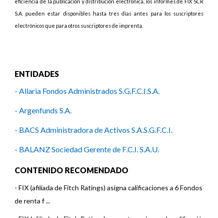
eficiencia de la publicación y distribución electrónica, los informes de FIX SCR
S.A. pueden estar disponibles hasta tres días antes para los suscriptores
electrónicos que para otros suscriptores de imprenta.
ENTIDADES
- Allaria Fondos Administrados S.G.F.C.I.S.A.
- Argenfunds S.A.
- BACS Administradora de Activos S.A.S.G.F.C.I.
- BALANZ Sociedad Gerente de F.C.I. S.A.U.
- ICBC Investments Argentina S.A.S.G.F.C.I.
CONTENIDO RECOMENDADO
- Ciclo Nova Asset Management S.A.
-
FIX (afiliada de Fitch Ratings) asigna calificaciones a 6 Fondos
de renta f ...
- Macro Fondos S.G.F.C.I.S.A.