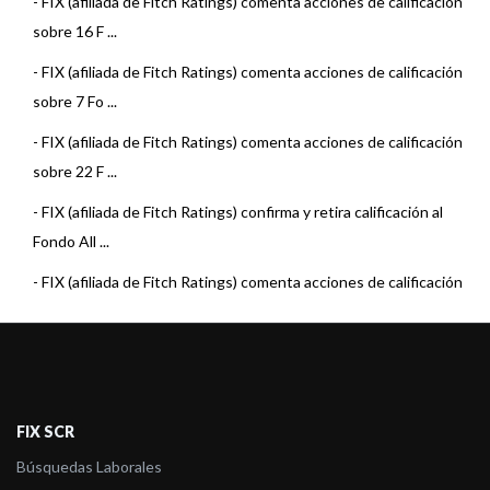
-
FIX (afiliada de Fitch Ratings) comenta acciones de calificación
- Patagonia Inversora S.A. Sociedad Gerente de Fondos
sobre 16 F ...
Comunes de Inversión
-
FIX (afiliada de Fitch Ratings) comenta acciones de calificación
- Santander Asset Management G.F.C.I.S.A.
sobre 7 Fo ...
- SBS Asset Management SASGFCI
-
FIX (afiliada de Fitch Ratings) comenta acciones de calificación
sobre 22 F ...
-
FIX (afiliada de Fitch Ratings) confirma y retira calificación al
Fondo All ...
-
FIX (afiliada de Fitch Ratings) comenta acciones de calificación
sobre 3 Fo ...
-
FIX (afiliada de Fitch Ratings) baja la calificación del Fondo
Allaria Rent ...
-
FIX (afiliada de Fitch Ratings) comenta acciones de calificación
FIX SCR
sobre 23 F ...
Búsquedas Laborales