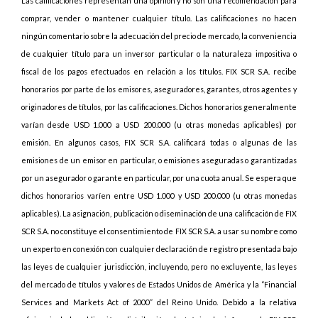
Las calificaciones representan una opinión y no son una recomendación para
comprar, vender o mantener cualquier título. Las calificaciones no hacen
ningún comentario sobre la adecuación del precio de mercado, la conveniencia
de cualquier título para un inversor particular o la naturaleza impositiva o
fiscal de los pagos efectuados en relación a los títulos. FIX SCR S.A. recibe
honorarios por parte de los emisores, aseguradores, garantes, otros agentes y
originadores de títulos, por las calificaciones. Dichos honorarios generalmente
varían desde USD 1.000 a USD 200.000 (u otras monedas aplicables) por
emisión. En algunos casos, FIX SCR S.A. calificará todas o algunas de las
emisiones de un emisor en particular, o emisiones aseguradas o garantizadas
por un asegurador o garante en particular, por una cuota anual. Se espera que
dichos honorarios varíen entre USD 1.000 y USD 200.000 (u otras monedas
aplicables). La asignación, publicación o diseminación de una calificación de FIX
SCR S.A. no constituye el consentimiento de FIX SCR S.A. a usar su nombre como
un experto en conexión con cualquier declaración de registro presentada bajo
las leyes de cualquier jurisdicción, incluyendo, pero no excluyente, las leyes
del mercado de títulos y valores de Estados Unidos de América y la “Financial
Services and Markets Act of 2000” del Reino Unido. Debido a la relativa