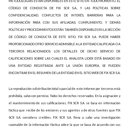
METODOLOGÍAS ESTÁN DISPONIBLES EN ESTE SITIO EN TODO MOMENTO. EL
CÓDIGO DE CONDUCTA DE FIX SCR S.A., Y LAS POLÍTICAS SOBRE
CONFIDENCIALIDAD, CONFLICTOS DE INTERÉS, BARRERAS PARA LA
INFORMACIÓN PARA CON SUS AFILIADAS, CUMPLIMIENTO, Y DEMÁS
POLÍTICAS Y PROCEDIMIENTOS ESTÁN TAMBIÉN DISPONIBLES EN LA SECCIÓN
DE CÓDIGO DE CONDUCTA DE ESTE SITIO. FIX SCR S.A. PUEDE HABER
PROPORCIONADO OTRO SERVICIO ADMISIBLE A LA ENTIDAD CALIFICADA O A
TERCEROS RELACIONADOS. LOS DETALLES DE DICHO SERVICIO DE
CALIFICACIONES SOBRE LAS CUALES EL ANALISTA LIDER ESTÁ BASADO EN
UNA ENTIDAD REGISTRADA ANTE LA UNIÓN EUROPEA, SE PUEDEN
ENCONTRAR EN EL RESUMEN DE LA ENTIDAD EN EL SITIO WEB DE FIX SCR S.A.
La reproducción o distribución total o parcial de este informe por terceros está
prohibida, salvo con permiso. Todos los derechos reservados. En la asignación y
el mantenimiento de sus calificaciones, FIX SCR S.A. se basa en información
fáctica que recibe de los emisores y sus agentes y de otras fuentes que FIX
SCR S.A. considera creíbles. FIX SCR S.A. lleva a cabo una investigación
razonable de la información fáctica sobre la que se basa de acuerdo con sus