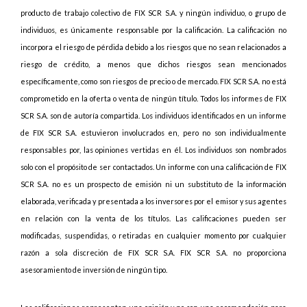
producto de trabajo colectivo de FIX SCR S.A. y ningún individuo, o grupo de
individuos, es únicamente responsable por la calificación. La calificación no
incorpora el riesgo de pérdida debido a los riesgos que no sean relacionados a
riesgo de crédito, a menos que dichos riesgos sean mencionados
específicamente, como son riesgos de precio o de mercado. FIX SCR S.A. no está
comprometido en la oferta o venta de ningún título. Todos los informes de FIX
SCR S.A. son de autoría compartida. Los individuos identificados en un informe
de FIX SCR S.A. estuvieron involucrados en, pero no son individualmente
responsables por, las opiniones vertidas en él. Los individuos son nombrados
solo con el propósito de ser contactados. Un informe con una calificación de FIX
SCR S.A. no es un prospecto de emisión ni un substituto de la información
elaborada, verificada y presentada a los inversores por el emisor y sus agentes
en relación con la venta de los títulos. Las calificaciones pueden ser
modificadas, suspendidas, o retiradas en cualquier momento por cualquier
razón a sola discreción de FIX SCR S.A. FIX SCR S.A. no proporciona
asesoramiento de inversión de ningún tipo.