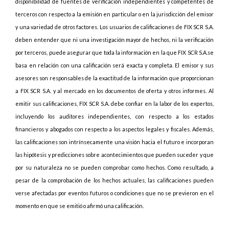
disponibilidad de fuentes de verificación independientes y competentes de
terceros con respecto a la emisión en particular o en la jurisdicción del emisor
y una variedad de otros factores. Los usuarios de calificaciones de FIX SCR S.A.
deben entender que ni una investigación mayor de hechos, ni la verificación
por terceros, puede asegurar que toda la información en la que FIX SCR S.A.se
basa en relación con una calificación será exacta y completa. El emisor y sus
asesores son responsables de la exactitud de la información que proporcionan
a FIX SCR S.A. y al mercado en los documentos de oferta y otros informes. Al
emitir sus calificaciones, FIX SCR S.A. debe confiar en la labor de los expertos,
incluyendo los auditores independientes, con respecto a los estados
financieros y abogados con respecto a los aspectos legales y fiscales. Además,
las calificaciones son intrínsecamente una visión hacia el futuro e incorporan
las hipótesis y predicciones sobre acontecimientos que pueden suceder y que
por su naturaleza no se pueden comprobar como hechos. Como resultado, a
pesar de la comprobación de los hechos actuales, las calificaciones pueden
verse afectadas por eventos futuros o condiciones que no se previeron en el
momento en que se emitió o afirmó una calificación.