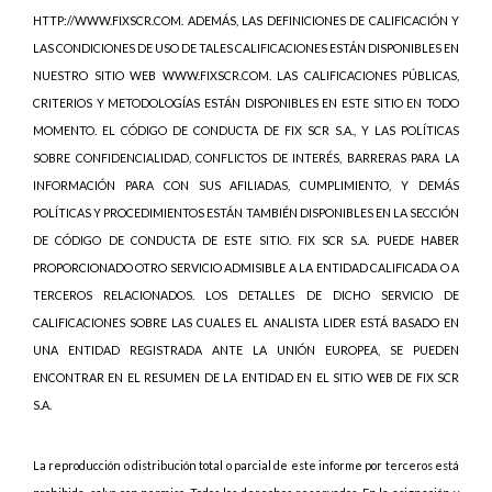
HTTP://WWW.FIXSCR.COM. ADEMÁS, LAS DEFINICIONES DE CALIFICACIÓN Y
LAS CONDICIONES DE USO DE TALES CALIFICACIONES ESTÁN DISPONIBLES EN
NUESTRO SITIO WEB WWW.FIXSCR.COM. LAS CALIFICACIONES PÚBLICAS,
CRITERIOS Y METODOLOGÍAS ESTÁN DISPONIBLES EN ESTE SITIO EN TODO
MOMENTO. EL CÓDIGO DE CONDUCTA DE FIX SCR S.A., Y LAS POLÍTICAS
SOBRE CONFIDENCIALIDAD, CONFLICTOS DE INTERÉS, BARRERAS PARA LA
INFORMACIÓN PARA CON SUS AFILIADAS, CUMPLIMIENTO, Y DEMÁS
POLÍTICAS Y PROCEDIMIENTOS ESTÁN TAMBIÉN DISPONIBLES EN LA SECCIÓN
DE CÓDIGO DE CONDUCTA DE ESTE SITIO. FIX SCR S.A. PUEDE HABER
PROPORCIONADO OTRO SERVICIO ADMISIBLE A LA ENTIDAD CALIFICADA O A
TERCEROS RELACIONADOS. LOS DETALLES DE DICHO SERVICIO DE
CALIFICACIONES SOBRE LAS CUALES EL ANALISTA LIDER ESTÁ BASADO EN
UNA ENTIDAD REGISTRADA ANTE LA UNIÓN EUROPEA, SE PUEDEN
ENCONTRAR EN EL RESUMEN DE LA ENTIDAD EN EL SITIO WEB DE FIX SCR
S.A.
La reproducción o distribución total o parcial de este informe por terceros está