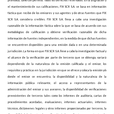
prohibida, salvo con permiso. Todos los derechos reservados. En la asignación y
el mantenimiento de sus calificaciones, FIX SCR S.A. se basa en información
fáctica que recibe de los emisores y sus agentes y de otras fuentes que FIX
SCR S.A. considera creíbles. FIX SCR S.A. lleva a cabo una investigación
razonable de la información fáctica sobre la que se basa de acuerdo con sus
metodologías de calificación y obtiene verificación razonable de dicha
información de fuentes independientes, en la medida de que dichas fuentes
se encuentren disponibles para una emisión dada o en una determinada
jurisdicción. La forma en que FIX SCR S.A. lleve a cabo la investigación factual y
el alcance de la verificación por parte de terceros que se obtenga, variará
dependiendo de la naturaleza de la emisión calificada y el emisor, los
requisitos y prácticas en la jurisdicción en que se ofrece y coloca la emisión y/o
donde el emisor se encuentra, la disponibilidad y la naturaleza de la
información pública relevante, el acceso a representantes de la
administración del emisor y sus asesores, la disponibilidad de verificaciones
preexistentes de terceros tales como los informes de auditoría, cartas de
procedimientos acordadas, evaluaciones, informes actuariales, informes
técnicos, dictámenes legales y otros informes proporcionados por terceros, la