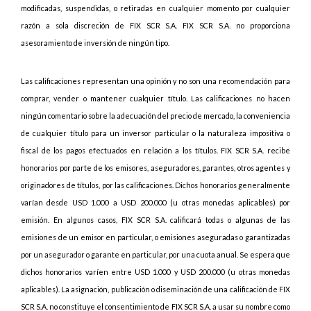
modificadas, suspendidas, o retiradas en cualquier momento por cualquier
razón a sola discreción de FIX SCR S.A. FIX SCR S.A. no proporciona
asesoramiento de inversión de ningún tipo.
Las calificaciones representan una opinión y no son una recomendación para
comprar, vender o mantener cualquier título. Las calificaciones no hacen
ningún comentario sobre la adecuación del precio de mercado, la conveniencia
de cualquier título para un inversor particular o la naturaleza impositiva o
fiscal de los pagos efectuados en relación a los títulos. FIX SCR S.A. recibe
honorarios por parte de los emisores, aseguradores, garantes, otros agentes y
originadores de títulos, por las calificaciones. Dichos honorarios generalmente
varían desde USD 1.000 a USD 200.000 (u otras monedas aplicables) por
emisión. En algunos casos, FIX SCR S.A. calificará todas o algunas de las
emisiones de un emisor en particular, o emisiones aseguradas o garantizadas
por un asegurador o garante en particular, por una cuota anual. Se espera que
dichos honorarios varíen entre USD 1.000 y USD 200.000 (u otras monedas
aplicables). La asignación, publicación o diseminación de una calificación de FIX
SCR S.A. no constituye el consentimiento de FIX SCR S.A. a usar su nombre como