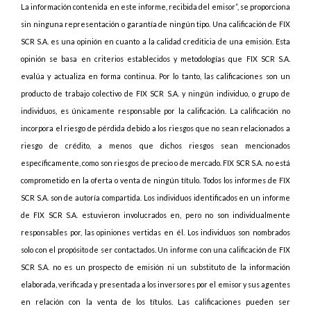
La información contenida en este informe, recibida del emisor”, se proporciona
sin ninguna representación o garantía de ningún tipo. Una calificación de FIX
SCR S.A. es una opinión en cuanto a la calidad crediticia de una emisión. Esta
opinión se basa en criterios establecidos y metodologías que FIX SCR S.A.
evalúa y actualiza en forma continua. Por lo tanto, las calificaciones son un
producto de trabajo colectivo de FIX SCR S.A. y ningún individuo, o grupo de
individuos, es únicamente responsable por la calificación. La calificación no
incorpora el riesgo de pérdida debido a los riesgos que no sean relacionados a
riesgo de crédito, a menos que dichos riesgos sean mencionados
específicamente, como son riesgos de precio o de mercado. FIX SCR S.A. no está
comprometido en la oferta o venta de ningún título. Todos los informes de FIX
SCR S.A. son de autoría compartida. Los individuos identificados en un informe
de FIX SCR S.A. estuvieron involucrados en, pero no son individualmente
responsables por, las opiniones vertidas en él. Los individuos son nombrados
solo con el propósito de ser contactados. Un informe con una calificación de FIX
SCR S.A. no es un prospecto de emisión ni un substituto de la información
elaborada, verificada y presentada a los inversores por el emisor y sus agentes
en relación con la venta de los títulos. Las calificaciones pueden ser