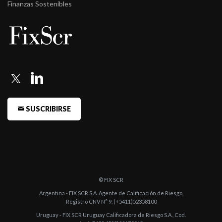
Finanzas Sostenibles
-
Fitch confirma la calificación A+(arg)rv a Alpha Mega
-
Fitch confirma la calificación del fondo Alpha Pesos Plus en
AA/V2(a ...
-
Fitch confirma la calificación A(arg)rv a Alpha Renta Balanceada
Glo ...
-
Fitch confirma la calificación del fondo Alpha Renta Capital
SUSCRIBIRSE
Pesos e ...
-
Fitch baja la calificación del fondo Alpha Pesos a AA/V1(arg)
-
Fitch baja la calificación del fondo Alpha Pesos a AA/V1(arg)
-
Fitch confirma y retira la calificación de Alpha América, Alp ...
© FIX SCR
-
Fitch baja la calificación de ocho fondos de renta variable
Argentina - FIX SCR S.A. Agente de Calificación de Riesgo,
internac ...
Registro CNV N° 9, (+5411)52358100
-
Fitch confirma AA-/V6(arg) al fondo Alpha Renta Crecimiento
Uruguay - FIX SCR Uruguay Calificadora de Riesgo S.A., Cod.