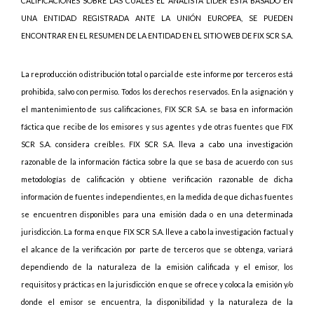
CALIFICACIONES SOBRE LAS CUALES EL ANALISTA LIDER ESTÁ BASADO EN
UNA ENTIDAD REGISTRADA ANTE LA UNIÓN EUROPEA, SE PUEDEN
ENCONTRAR EN EL RESUMEN DE LA ENTIDAD EN EL SITIO WEB DE FIX SCR S.A.
La reproducción o distribución total o parcial de este informe por terceros está
prohibida, salvo con permiso. Todos los derechos reservados. En la asignación y
el mantenimiento de sus calificaciones, FIX SCR S.A. se basa en información
fáctica que recibe de los emisores y sus agentes y de otras fuentes que FIX
SCR S.A. considera creíbles. FIX SCR S.A. lleva a cabo una investigación
razonable de la información fáctica sobre la que se basa de acuerdo con sus
metodologías de calificación y obtiene verificación razonable de dicha
información de fuentes independientes, en la medida de que dichas fuentes
se encuentren disponibles para una emisión dada o en una determinada
jurisdicción. La forma en que FIX SCR S.A. lleve a cabo la investigación factual y
el alcance de la verificación por parte de terceros que se obtenga, variará
dependiendo de la naturaleza de la emisión calificada y el emisor, los
requisitos y prácticas en la jurisdicción en que se ofrece y coloca la emisión y/o
donde el emisor se encuentra, la disponibilidad y la naturaleza de la