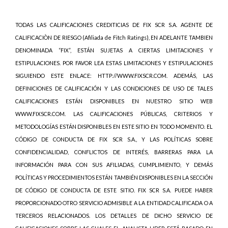
TODAS LAS CALIFICACIONES CREDITICIAS DE FIX SCR S.A. AGENTE DE
CALIFICACIÒN DE RIESGO (Afiliada de Fitch Ratings), EN ADELANTE TAMBIEN
DENOMINADA “FIX”, ESTÁN SUJETAS A CIERTAS LIMITACIONES Y
ESTIPULACIONES. POR FAVOR LEA ESTAS LIMITACIONES Y ESTIPULACIONES
SIGUIENDO ESTE ENLACE: HTTP://WWW.FIXSCR.COM. ADEMÁS, LAS
DEFINICIONES DE CALIFICACIÓN Y LAS CONDICIONES DE USO DE TALES
CALIFICACIONES ESTÁN DISPONIBLES EN NUESTRO SITIO WEB
WWW.FIXSCR.COM. LAS CALIFICACIONES PÚBLICAS, CRITERIOS Y
METODOLOGÍAS ESTÁN DISPONIBLES EN ESTE SITIO EN TODO MOMENTO. EL
CÓDIGO DE CONDUCTA DE FIX SCR S.A., Y LAS POLÍTICAS SOBRE
CONFIDENCIALIDAD, CONFLICTOS DE INTERÉS, BARRERAS PARA LA
INFORMACIÓN PARA CON SUS AFILIADAS, CUMPLIMIENTO, Y DEMÁS
POLÍTICAS Y PROCEDIMIENTOS ESTÁN TAMBIÉN DISPONIBLES EN LA SECCIÓN
DE CÓDIGO DE CONDUCTA DE ESTE SITIO. FIX SCR S.A. PUEDE HABER
PROPORCIONADO OTRO SERVICIO ADMISIBLE A LA ENTIDAD CALIFICADA O A
TERCEROS RELACIONADOS. LOS DETALLES DE DICHO SERVICIO DE