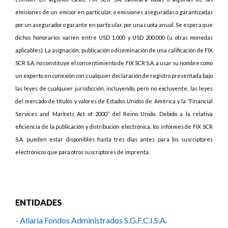
emisiones de un emisor en particular, o emisiones aseguradas o garantizadas
por un asegurador o garante en particular, por una cuota anual. Se espera que
dichos honorarios varíen entre USD 1.000 y USD 200.000 (u otras monedas
aplicables). La asignación, publicación o diseminación de una calificación de FIX
SCR S.A. no constituye el consentimiento de FIX SCR S.A. a usar su nombre como
un experto en conexión con cualquier declaración de registro presentada bajo
las leyes de cualquier jurisdicción, incluyendo, pero no excluyente, las leyes
del mercado de títulos y valores de Estados Unidos de América y la “Financial
Services and Markets Act of 2000” del Reino Unido. Debido a la relativa
eficiencia de la publicación y distribución electrónica, los informes de FIX SCR
S.A. pueden estar disponibles hasta tres días antes para los suscriptores
electrónicos que para otros suscriptores de imprenta.
ENTIDADES
- Allaria Fondos Administrados S.G.F.C.I.S.A.