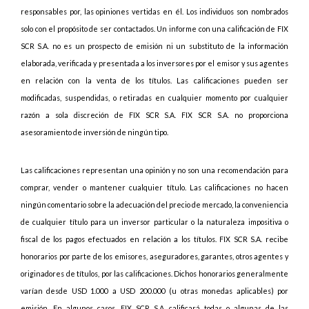
responsables por, las opiniones vertidas en él. Los individuos son nombrados
solo con el propósito de ser contactados. Un informe con una calificación de FIX
SCR S.A. no es un prospecto de emisión ni un substituto de la información
elaborada, verificada y presentada a los inversores por el emisor y sus agentes
en relación con la venta de los títulos. Las calificaciones pueden ser
modificadas, suspendidas, o retiradas en cualquier momento por cualquier
razón a sola discreción de FIX SCR S.A. FIX SCR S.A. no proporciona
asesoramiento de inversión de ningún tipo.
Las calificaciones representan una opinión y no son una recomendación para
comprar, vender o mantener cualquier título. Las calificaciones no hacen
ningún comentario sobre la adecuación del precio de mercado, la conveniencia
de cualquier título para un inversor particular o la naturaleza impositiva o
fiscal de los pagos efectuados en relación a los títulos. FIX SCR S.A. recibe
honorarios por parte de los emisores, aseguradores, garantes, otros agentes y
originadores de títulos, por las calificaciones. Dichos honorarios generalmente
varían desde USD 1.000 a USD 200.000 (u otras monedas aplicables) por
emisión. En algunos casos, FIX SCR S.A. calificará todas o algunas de las