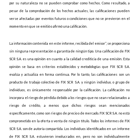
por su naturaleza no se pueden comprobar como hechos. Como resultado, a
pesar de la comprobación de los hechos actuales, las calificaciones pueden
verse afectadas por eventos futuros o condiciones que no se previeron en el
momento en que se emitió o afirmó una calificación.
La información contenida en este informe, recibida del emisor”, se proporciona
sin ninguna representación o garantía de ningún tipo. Una calificación de FIX
SCR S.A. es una opinión en cuanto a la calidad crediticia de una emisión. Esta
opinión se basa en criterios establecidos y metodologías que FIX SCR S.A.
evalúa y actualiza en forma continua. Por lo tanto, las calificaciones son un
producto de trabajo colectivo de FIX SCR S.A. y ningún individuo, o grupo de
individuos, es únicamente responsable por la calificación. La calificación no
incorpora el riesgo de pérdida debido a los riesgos que no sean relacionados a
riesgo de crédito, a menos que dichos riesgos sean mencionados
específicamente, como son riesgos de precio o de mercado. FIX SCR S.A. no está
comprometido en la oferta o venta de ningún título. Todos los informes de FIX
SCR S.A. son de autoría compartida. Los individuos identificados en un informe
de FIX SCR S.A. estuvieron involucrados en, pero no son individualmente