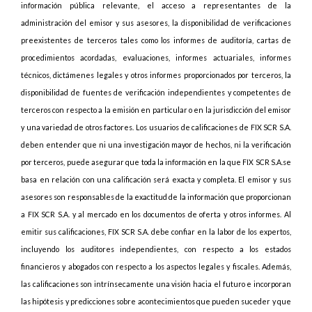
información pública relevante, el acceso a representantes de la
administración del emisor y sus asesores, la disponibilidad de verificaciones
preexistentes de terceros tales como los informes de auditoría, cartas de
procedimientos acordadas, evaluaciones, informes actuariales, informes
técnicos, dictámenes legales y otros informes proporcionados por terceros, la
disponibilidad de fuentes de verificación independientes y competentes de
terceros con respecto a la emisión en particular o en la jurisdicción del emisor
y una variedad de otros factores. Los usuarios de calificaciones de FIX SCR S.A.
deben entender que ni una investigación mayor de hechos, ni la verificación
por terceros, puede asegurar que toda la información en la que FIX SCR S.A.se
basa en relación con una calificación será exacta y completa. El emisor y sus
asesores son responsables de la exactitud de la información que proporcionan
a FIX SCR S.A. y al mercado en los documentos de oferta y otros informes. Al
emitir sus calificaciones, FIX SCR S.A. debe confiar en la labor de los expertos,
incluyendo los auditores independientes, con respecto a los estados
financieros y abogados con respecto a los aspectos legales y fiscales. Además,
las calificaciones son intrínsecamente una visión hacia el futuro e incorporan
las hipótesis y predicciones sobre acontecimientos que pueden suceder y que