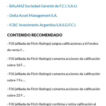
- BALANZ Sociedad Gerente de F.C.I. S.A.U.
- Delta Asset Management S.A.
- ICBC Investments Argentina S.A.S.G.F.C.I.
- Investis Asset Management S.A.S.G.F.C.I.
CONTENIDO RECOMENDADO
- Macro Fondos S.G.F.C.I.S.A.
-
FIX (afiliada de Fitch Ratings) asigna calificaciones a 6 Fondos
de renta f ...
- Mega QM S.A.
-
FIX (afiliada de Fitch Ratings) comenta acciones de calificación
- Pellegrini S.A.S.G.F.C.I.
sobre 16 F ...
- SBS Asset Management SASGFCI
-
FIX (afiliada de Fitch Ratings) comenta acciones de calificación
sobre 7 Fo ...
- Zofingen Investment S.A.
-
FIX (afiliada de Fitch Ratings) comenta acciones de calificación
sobre 22 F ...
-
FIX (afiliada de Fitch Ratings) confirma y retira calificación al