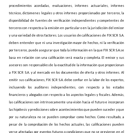
procedimientos acordadas, evaluaciones, informes actuariales, informes
técnicos, dictámenes legales y otros informes proporcionados por terceros, la
disponibilidad de fuentes de verificación independientes y competentes de
terceros con respecto a la emisión en particular o en la jurisdicción del emisor
y una variedad de otros factores. Los usuarios de calificaciones de FIX SCR S.A.
deben entender que ni una investigación mayor de hechos, ni la verificación
por terceros, puede asegurar que toda la información en la que FIX SCR S.A.se
basa en relación con una calificación será exacta y completa. El emisor y sus
asesores son responsables de la exactitud de la información que proporcionan
a FIX SCR S.A. y al mercado en los documentos de oferta y otros informes. Al
emitir sus calificaciones, FIX SCR S.A. debe confiar en la labor de los expertos,
incluyendo los auditores independientes, con respecto a los estados
financieros y abogados con respecto a los aspectos legales y fiscales. Además,
las calificaciones son intrínsecamente una visión hacia el futuro e incorporan
las hipótesis y predicciones sobre acontecimientos que pueden suceder y que
por su naturaleza no se pueden comprobar como hechos. Como resultado, a
pesar de la comprobación de los hechos actuales, las calificaciones pueden
verse afectadas por eventos futuros o condiciones que no se previeron en el