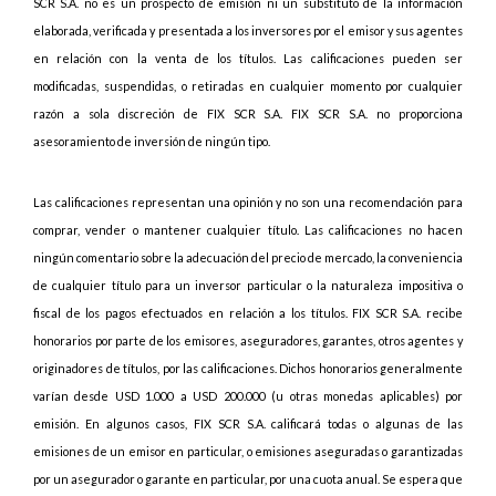
SCR S.A. no es un prospecto de emisión ni un substituto de la información
elaborada, verificada y presentada a los inversores por el emisor y sus agentes
en relación con la venta de los títulos. Las calificaciones pueden ser
modificadas, suspendidas, o retiradas en cualquier momento por cualquier
razón a sola discreción de FIX SCR S.A. FIX SCR S.A. no proporciona
asesoramiento de inversión de ningún tipo.
Las calificaciones representan una opinión y no son una recomendación para
comprar, vender o mantener cualquier título. Las calificaciones no hacen
ningún comentario sobre la adecuación del precio de mercado, la conveniencia
de cualquier título para un inversor particular o la naturaleza impositiva o
fiscal de los pagos efectuados en relación a los títulos. FIX SCR S.A. recibe
honorarios por parte de los emisores, aseguradores, garantes, otros agentes y
originadores de títulos, por las calificaciones. Dichos honorarios generalmente
varían desde USD 1.000 a USD 200.000 (u otras monedas aplicables) por
emisión. En algunos casos, FIX SCR S.A. calificará todas o algunas de las
emisiones de un emisor en particular, o emisiones aseguradas o garantizadas
por un asegurador o garante en particular, por una cuota anual. Se espera que