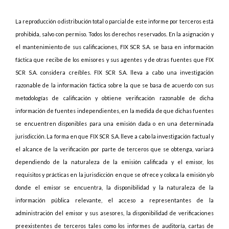
La reproducción o distribución total o parcial de este informe por terceros está
prohibida, salvo con permiso. Todos los derechos reservados. En la asignación y
el mantenimiento de sus calificaciones, FIX SCR S.A. se basa en información
fáctica que recibe de los emisores y sus agentes y de otras fuentes que FIX
SCR S.A. considera creíbles. FIX SCR S.A. lleva a cabo una investigación
razonable de la información fáctica sobre la que se basa de acuerdo con sus
metodologías de calificación y obtiene verificación razonable de dicha
información de fuentes independientes, en la medida de que dichas fuentes
se encuentren disponibles para una emisión dada o en una determinada
jurisdicción. La forma en que FIX SCR S.A. lleve a cabo la investigación factual y
el alcance de la verificación por parte de terceros que se obtenga, variará
dependiendo de la naturaleza de la emisión calificada y el emisor, los
requisitos y prácticas en la jurisdicción en que se ofrece y coloca la emisión y/o
donde el emisor se encuentra, la disponibilidad y la naturaleza de la
información pública relevante, el acceso a representantes de la
administración del emisor y sus asesores, la disponibilidad de verificaciones
preexistentes de terceros tales como los informes de auditoría, cartas de