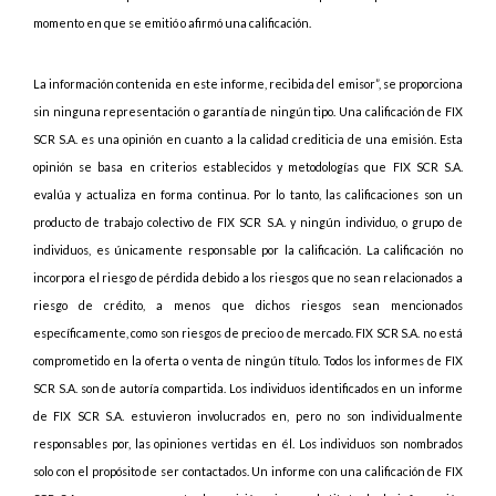
momento en que se emitió o afirmó una calificación.
La información contenida en este informe, recibida del emisor”, se proporciona
sin ninguna representación o garantía de ningún tipo. Una calificación de FIX
SCR S.A. es una opinión en cuanto a la calidad crediticia de una emisión. Esta
opinión se basa en criterios establecidos y metodologías que FIX SCR S.A.
evalúa y actualiza en forma continua. Por lo tanto, las calificaciones son un
producto de trabajo colectivo de FIX SCR S.A. y ningún individuo, o grupo de
individuos, es únicamente responsable por la calificación. La calificación no
incorpora el riesgo de pérdida debido a los riesgos que no sean relacionados a
riesgo de crédito, a menos que dichos riesgos sean mencionados
específicamente, como son riesgos de precio o de mercado. FIX SCR S.A. no está
comprometido en la oferta o venta de ningún título. Todos los informes de FIX
SCR S.A. son de autoría compartida. Los individuos identificados en un informe
de FIX SCR S.A. estuvieron involucrados en, pero no son individualmente
responsables por, las opiniones vertidas en él. Los individuos son nombrados
solo con el propósito de ser contactados. Un informe con una calificación de FIX