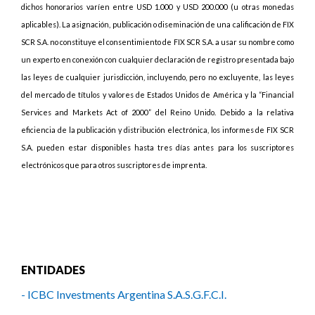
dichos honorarios varíen entre USD 1.000 y USD 200.000 (u otras monedas
aplicables). La asignación, publicación o diseminación de una calificación de FIX
SCR S.A. no constituye el consentimiento de FIX SCR S.A. a usar su nombre como
un experto en conexión con cualquier declaración de registro presentada bajo
las leyes de cualquier jurisdicción, incluyendo, pero no excluyente, las leyes
del mercado de títulos y valores de Estados Unidos de América y la “Financial
Services and Markets Act of 2000” del Reino Unido. Debido a la relativa
eficiencia de la publicación y distribución electrónica, los informes de FIX SCR
S.A. pueden estar disponibles hasta tres días antes para los suscriptores
electrónicos que para otros suscriptores de imprenta.
ENTIDADES
- ICBC Investments Argentina S.A.S.G.F.C.I.