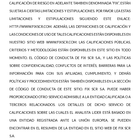
CALIFICACIÒN DE RIESGO EN ADELANTE TAMBIEN DENOMINADA “FIX”, ESTÁN
SUJETAS A CIERTAS LIMITACIONES Y ESTIPULACIONES. POR FAVOR LEA ESTAS
LIMITACIONES Y ESTIPULACIONES SIGUIENDO ESTE ENLACE:
HTTP://WWW.FIXSCR.COM. ADEMÁS, LAS DEFINICIONES DE CALIFICACIÓN Y
LAS CONDICIONES DE USO DE TALES CALIFICACIONES ESTÁN DISPONIBLES EN
NUESTRO SITIO WEB WWW.FIXSCR.COM. LAS CALIFICACIONES PÚBLICAS,
CRITERIOS Y METODOLOGÍAS ESTÁN DISPONIBLES EN ESTE SITIO EN TODO
MOMENTO. EL CÓDIGO DE CONDUCTA DE FIX SCR S.A., Y LAS POLÍTICAS
SOBRE CONFIDENCIALIDAD, CONFLICTOS DE INTERÉS, BARRERAS PARA LA
INFORMACIÓN PARA CON SUS AFILIADAS, CUMPLIMIENTO, Y DEMÁS
POLÍTICAS Y PROCEDIMIENTOS ESTÁN TAMBIÉN DISPONIBLES EN LA SECCIÓN
DE CÓDIGO DE CONDUCTA DE ESTE SITIO. FIX SCR S.A. PUEDE HABER
PROPORCIONADO OTRO SERVICIO ADMISIBLE A LA ENTIDAD CALIFICADA O A
TERCEROS RELACIONADOS. LOS DETALLES DE DICHO SERVICIO DE
CALIFICACIONES SOBRE LAS CUALES EL ANALISTA LIDER ESTÁ BASADO EN
UNA ENTIDAD REGISTRADA ANTE LA UNIÓN EUROPEA, SE PUEDEN
ENCONTRAR EN EL RESUMEN DE LA ENTIDAD EN EL SITIO WEB DE FIX SCR
S.A.