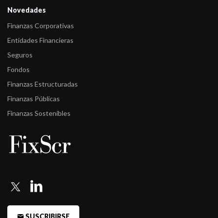
-
FIX confirma la calificación del fondo Cohen FCI Abierto Pymes
Novedades
a A/V ...
Finanzas Corporativas
-
Fitch confirma la calificación de Cohen Renta Fija Plus en
Entidades Financieras
AA-/V6(ar ...
Seguros
-
Fitch baja la calificación de Cohen Infraestructura a
Fondos
BBB+/V6(arg)
Finanzas Estructuradas
-
Fitch sube la calificación del fondo Cohen Renta Fija a
Finanzas Públicas
AA-/V3(arg)
Finanzas Sostenibles
-
Fitch sube la calificación del fondo Cohen FCI Abierto Pymes a
A/V5( ...
-
Fitch sube calificación a Cohen Renta Fija Plus y confirma a
Cohen I ...
-
Fitch confirma calificaciones a los fondos Cohen
-
Fitch confirma calificaciones a los fondos Cohen
SUSCRIBIRSE