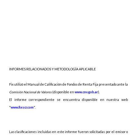
INFORMES RELACIONADOS Y METODOLOGÍA APLICABLE
Fix utilizó el Manual de Calificación de Fondos de Renta Fija presentado ante la
Comisión Nacional de Valores
(disponible en
www.cnv.gob.ar
).
El informe correspondiente se encuentra disponible en nuestra web
"
www.fixscr.com
".
Las
clasificaciones incluidas en este informe fueron solicitadas por el emisor o