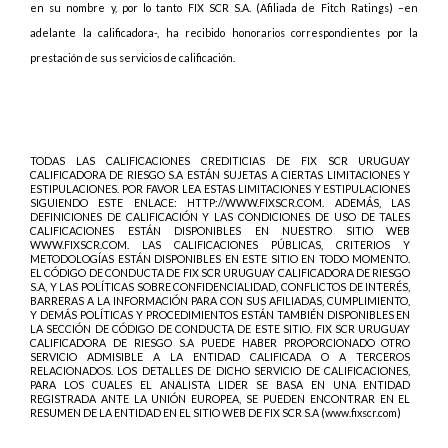
en su nombre y, por lo tanto FIX SCR S.A. (Afiliada de Fitch Ratings) –en
adelante la calificadora-, ha recibido honorarios correspondientes por la
prestación de sus servicios de calificación.
TODAS LAS CALIFICACIONES CREDITICIAS DE FIX SCR URUGUAY
CALIFICADORA DE RIESGO S.A ESTÁN SUJETAS A CIERTAS LIMITACIONES Y
ESTIPULACIONES. POR FAVOR LEA ESTAS LIMITACIONES Y ESTIPULACIONES
SIGUIENDO ESTE ENLACE: HTTP://WWW.FIXSCR.COM. ADEMÁS, LAS
DEFINICIONES DE CALIFICACIÓN Y LAS CONDICIONES DE USO DE TALES
CALIFICACIONES ESTÁN DISPONIBLES EN NUESTRO SITIO WEB
WWW.FIXSCR.COM. LAS CALIFICACIONES PÚBLICAS, CRITERIOS Y
METODOLOGÍAS ESTÁN DISPONIBLES EN ESTE SITIO EN TODO MOMENTO.
EL CÓDIGO DE CONDUCTA DE FIX SCR URUGUAY CALIFICADORA DE RIESGO
S.A, Y LAS POLÍTICAS SOBRE CONFIDENCIALIDAD, CONFLICTOS DE INTERÉS,
BARRERAS A LA INFORMACIÓN PARA CON SUS AFILIADAS, CUMPLIMIENTO,
Y DEMÁS POLÍTICAS Y PROCEDIMIENTOS ESTÁN TAMBIÉN DISPONIBLES EN
LA SECCIÓN DE CÓDIGO DE CONDUCTA DE ESTE SITIO. FIX SCR URUGUAY
CALIFICADORA DE RIESGO S.A PUEDE HABER PROPORCIONADO OTRO
SERVICIO ADMISIBLE A LA ENTIDAD CALIFICADA O A TERCEROS
RELACIONADOS. LOS DETALLES DE DICHO SERVICIO DE CALIFICACIONES,
PARA LOS CUALES EL ANALISTA LIDER SE BASA EN UNA ENTIDAD
REGISTRADA ANTE LA UNIÓN EUROPEA, SE PUEDEN ENCONTRAR EN EL
RESUMEN DE LA ENTIDAD EN EL SITIO WEB DE FIX SCR S.A (www.fixscr.com)