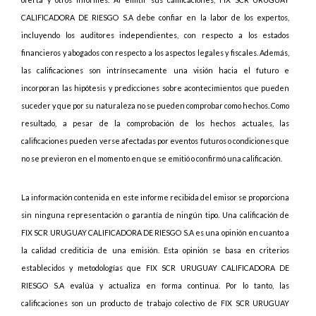
CALIFICADORA DE RIESGO S.A debe confiar en la labor de los expertos,
incluyendo los auditores independientes, con respecto a los estados
financieros y abogados con respecto a los aspectos legales y fiscales. Además,
las calificaciones son intrínsecamente una visión hacia el futuro e
incorporan las hipótesis y predicciones sobre acontecimientos que pueden
suceder y que por su naturaleza no se pueden comprobar como hechos. Como
resultado, a pesar de la comprobación de los hechos actuales, las
calificaciones pueden verse afectadas por eventos futuros o condiciones que
no se previeron en el momento en que se emitió o confirmó una calificación.
La información contenida en este informe recibida del emisor se proporciona
sin ninguna representación o garantía de ningún tipo. Una calificación de
FIX SCR URUGUAY CALIFICADORA DE RIESGO S.A es una opinión en cuanto a
la calidad crediticia de una emisión. Esta opinión se basa en criterios
establecidos y metodologías que FIX SCR URUGUAY CALIFICADORA DE
RIESGO S.A evalúa y actualiza en forma continua. Por lo tanto, las
calificaciones son un producto de trabajo colectivo de FIX SCR URUGUAY