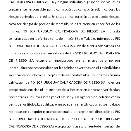
CALIFICADORA DE RIESGO S.A y ningún individuo, o grupo de individuos es
únicamente responsable por la calificación.
La calificación sólo incorpora los
riesgos derivados del crédito. En caso de incorporación de otro tipo de riesgos,
como ser riesgos de precio o de mercado, se hará mención específica de los
mismos
. FIX SCR URUGUAY CALIFICADORA DE RIESGO S.A no está
comprometida en la oferta o venta de ningún título. Todos los informes de FIX
SCR URUGUAY CALIFICADORA DE RIESGO S.A son de autoría compartida. Los
individuos identificados en un informe de FIX SCR URUGUAY CALIFICADORA
DE RIESGO S.A estuvieron involucrados en el mismo pero no son
individualmente responsables por las opiniones vertidas en él. Los individuos
son nombrados solo con el propósito de ser contactados. Un informe con una
calificación de FIX SCR URUGUAY CALIFICADORA DE RIESGO S.A no es un
prospecto de emisión ni un sustituto de la información elaborada, verificada y
presentada a los inversores por el emisor y sus agentes en relación con la
venta de los títulos. Las calificaciones pueden ser modificadas, suspendidas, o
retiradas en cualquier momento por cualquier razón a sola discreción de FIX
SCR URUGUAY CALIFICADORA DE RIESGO S.A FIX SCR URUGUAY
CALIFICADORA DE RIESGO S.A no proporciona asesoramiento de inversión de