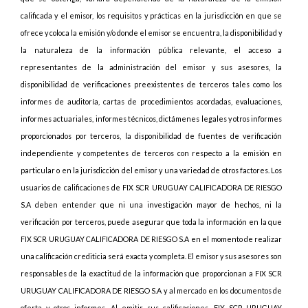
calificada y el emisor, los requisitos y prácticas en la jurisdicción en que se
ofrece y coloca la emisión y/o donde el emisor se encuentra, la disponibilidad y
la naturaleza de la información pública relevante, el acceso a
representantes de la administración del emisor y sus asesores, la
disponibilidad de verificaciones preexistentes de terceros tales como los
informes de auditoría, cartas de procedimientos acordadas, evaluaciones,
informes actuariales, informes técnicos, dictámenes legales y otros informes
proporcionados por terceros, la disponibilidad de fuentes de verificación
independiente y competentes de terceros con respecto a la emisión en
particular o en la jurisdicción del emisor y una variedad de otros factores. Los
usuarios de calificaciones de FIX SCR URUGUAY CALIFICADORA DE RIESGO
S.A deben entender que ni una investigación mayor de hechos, ni la
verificación por terceros, puede asegurar que toda la información en la que
FIX SCR URUGUAY CALIFICADORA DE RIESGO S.A en el momento de realizar
una calificación crediticia será exacta y completa. El emisor y sus asesores son
responsables de la exactitud de la información que proporcionan a FIX SCR
URUGUAY CALIFICADORA DE RIESGO S.A y al mercado en los documentos de
oferta y otros informes. Al emitir sus calificaciones, FIX SCR URUGUAY