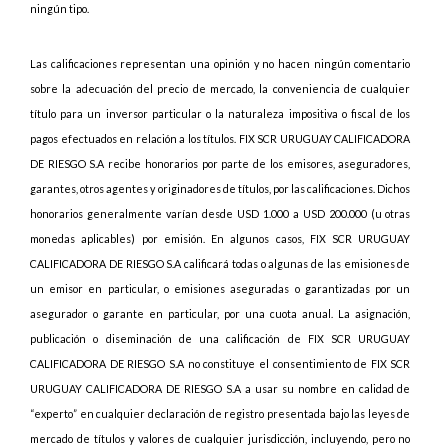
ningún tipo.
Las calificaciones representan una opinión y no hacen ningún comentario
sobre la adecuación del precio de mercado, la conveniencia de cualquier
título para un inversor particular o la naturaleza impositiva o fiscal de los
pagos efectuados en relación a los títulos. FIX SCR URUGUAY CALIFICADORA
DE RIESGO S.A recibe honorarios por parte de los emisores, aseguradores,
garantes, otros agentes y originadores de títulos, por las calificaciones. Dichos
honorarios generalmente varían desde USD 1.000 a USD 200.000 (u otras
monedas aplicables) por emisión. En algunos casos, FIX SCR URUGUAY
CALIFICADORA DE RIESGO S.A calificará todas o algunas de las emisiones de
un emisor en particular, o emisiones aseguradas o garantizadas por un
asegurador o garante en particular, por una cuota anual. La asignación,
publicación o diseminación de una calificación de FIX SCR URUGUAY
CALIFICADORA DE RIESGO S.A no constituye el consentimiento de FIX SCR
URUGUAY CALIFICADORA DE RIESGO S.A a usar su nombre en calidad de
“experto” en cualquier declaración de registro presentada bajo las leyes de
mercado de títulos y valores de cualquier jurisdicción, incluyendo, pero no