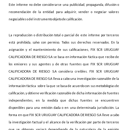
Este informe no debe considerarse una publicidad, propaganda, difusión o
recomendación de la entidad para adquirir, vender o negociar valores
negociables o del instrumento objeto de calificación.
La reproducción o distribución total o parcial de este informe por terceros
está prohibida, salvo con permiso. Todos sus derechos reservados. En la
asignación y el mantenimiento de sus calificaciones, FIX SCR URUGUAY
CALIFICADORA DE RIESGO S.A se basa en información fáctica que recibe de
los emisores y sus agentes y de otras fuentes que FIX SCR URUGUAY
CALIFICADORA DE RIESGO S.A considera creíbles. FIX SCR URUGUAY
CALIFICADORA DE RIESGO S.A lleva a cabo una investigación razonable de la
información fáctica
sobre la que se basa de acuerdo con sus metodologías de
calificación, y obtiene verificación razonable de dicha información de fuentes
independientes, en la medida que dichas fuentes se encuentren
disponibles para una emisión dada o en una determinada jurisdicción. La
forma en que FIX SCR URUGUAY CALIFICADORA DE RIESGO S.A lleve a cabo
la investigación factual y el alcance de la verificación por parte de terceros
que se obtenga, variará dependiendo de la naturaleza de la emisión