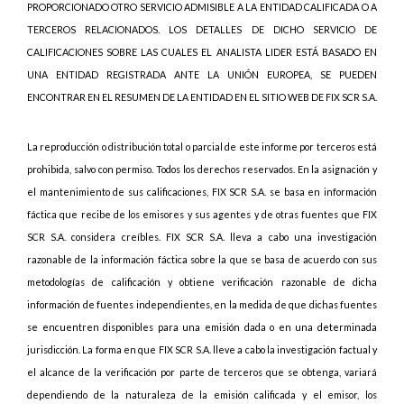
PROPORCIONADO OTRO SERVICIO ADMISIBLE A LA ENTIDAD CALIFICADA O A
TERCEROS RELACIONADOS. LOS DETALLES DE DICHO SERVICIO DE
CALIFICACIONES SOBRE LAS CUALES EL ANALISTA LIDER ESTÁ BASADO EN
UNA ENTIDAD REGISTRADA ANTE LA UNIÓN EUROPEA, SE PUEDEN
ENCONTRAR EN EL RESUMEN DE LA ENTIDAD EN EL SITIO WEB DE FIX SCR S.A.
La reproducción o distribución total o parcial de este informe por terceros está
prohibida, salvo con permiso. Todos los derechos reservados. En la asignación y
el mantenimiento de sus calificaciones, FIX SCR S.A. se basa en información
fáctica que recibe de los emisores y sus agentes y de otras fuentes que FIX
SCR S.A. considera creíbles. FIX SCR S.A. lleva a cabo una investigación
razonable de la información fáctica sobre la que se basa de acuerdo con sus
metodologías de calificación y obtiene verificación razonable de dicha
información de fuentes independientes, en la medida de que dichas fuentes
se encuentren disponibles para una emisión dada o en una determinada
jurisdicción. La forma en que FIX SCR S.A. lleve a cabo la investigación factual y
el alcance de la verificación por parte de terceros que se obtenga, variará
dependiendo de la naturaleza de la emisión calificada y el emisor, los