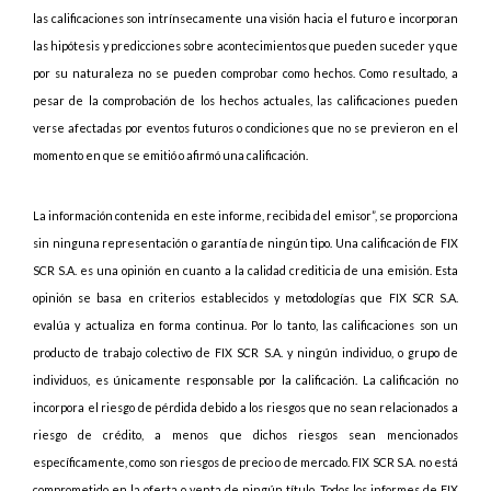
las calificaciones son intrínsecamente una visión hacia el futuro e incorporan
las hipótesis y predicciones sobre acontecimientos que pueden suceder y que
por su naturaleza no se pueden comprobar como hechos. Como resultado, a
pesar de la comprobación de los hechos actuales, las calificaciones pueden
verse afectadas por eventos futuros o condiciones que no se previeron en el
momento en que se emitió o afirmó una calificación.
La información contenida en este informe, recibida del emisor”, se proporciona
sin ninguna representación o garantía de ningún tipo. Una calificación de FIX
SCR S.A. es una opinión en cuanto a la calidad crediticia de una emisión. Esta
opinión se basa en criterios establecidos y metodologías que FIX SCR S.A.
evalúa y actualiza en forma continua. Por lo tanto, las calificaciones son un
producto de trabajo colectivo de FIX SCR S.A. y ningún individuo, o grupo de
individuos, es únicamente responsable por la calificación. La calificación no
incorpora el riesgo de pérdida debido a los riesgos que no sean relacionados a
riesgo de crédito, a menos que dichos riesgos sean mencionados
específicamente, como son riesgos de precio o de mercado. FIX SCR S.A. no está
comprometido en la oferta o venta de ningún título. Todos los informes de FIX