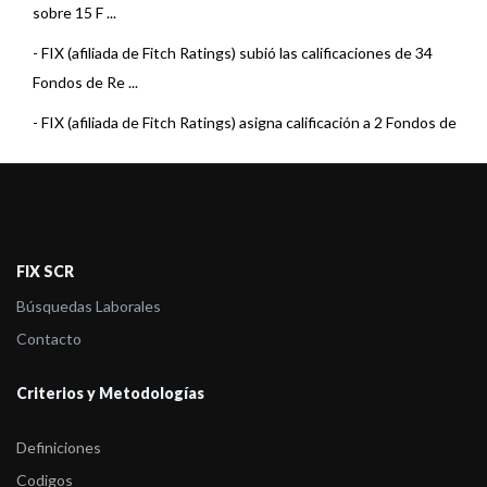
sobre 15 F ...
-
FIX (afiliada de Fitch Ratings) subió las calificaciones de 34
Fondos de Re ...
-
FIX (afiliada de Fitch Ratings) asigna calificación a 2 Fondos de
Renta Fij ...
-
FIX (afiliada de Fitch Ratings) asigna calificación a 2 Fondos de
Mercado d ...
-
FIX (afiliada de Fitch Ratings) comenta acciones de calificación
FIX SCR
sobre 19 F ...
Búsquedas Laborales
-
FIX (afiliada de Fitch Ratings) comenta acciones de calificación
Contacto
sobre 29 F ...
Criterios y Metodologías
-
FIX (afiliada de Fitch Ratings) comenta acciones de calificación
de 13 Fond ...
Definiciones
-
FIX (afiliada de Fitch Ratings) comenta acciones de calificación
Codigos