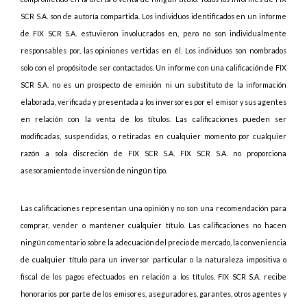
SCR S.A. son de autoría compartida. Los individuos identificados en un informe
de FIX SCR S.A. estuvieron involucrados en, pero no son individualmente
responsables por, las opiniones vertidas en él. Los individuos son nombrados
solo con el propósito de ser contactados. Un informe con una calificación de FIX
SCR S.A. no es un prospecto de emisión ni un substituto de la información
elaborada, verificada y presentada a los inversores por el emisor y sus agentes
en relación con la venta de los títulos. Las calificaciones pueden ser
modificadas, suspendidas, o retiradas en cualquier momento por cualquier
razón a sola discreción de FIX SCR S.A. FIX SCR S.A. no proporciona
asesoramiento de inversión de ningún tipo.
Las calificaciones representan una opinión y no son una recomendación para
comprar, vender o mantener cualquier título. Las calificaciones no hacen
ningún comentario sobre la adecuación del precio de mercado, la conveniencia
de cualquier título para un inversor particular o la naturaleza impositiva o
fiscal de los pagos efectuados en relación a los títulos. FIX SCR S.A. recibe
honorarios por parte de los emisores, aseguradores, garantes, otros agentes y