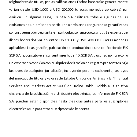
originadores de títulos, por las calificaciones. Dichos honorarios generalmente
varían desde USD 1.000 a USD 200.000 (u otras monedas aplicables) por
emisión. En algunos casos, FIX SCR S.A. calificará todas o algunas de las
emisiones de un emisor en particular, o emisiones aseguradas o garantizadas
por un asegurador o garante en particular, por una cuota anual. Se espera que
dichos honorarios varíen entre USD 1.000 y USD 200.000 (u otras monedas
aplicables). La asignación, publicación o diseminación de una calificación de FIX
SCR S.A. no constituye el consentimiento de FIX SCR S.A. a usar su nombre como
un experto en conexión con cualquier declaración de registro presentada bajo
las leyes de cualquier jurisdicción, incluyendo, pero no excluyente, las leyes
del mercado de títulos y valores de Estados Unidos de América y la “Financial
Services and Markets Act of 2000” del Reino Unido. Debido a la relativa
eficiencia de la publicación y distribución electrónica, los informes de FIX SCR
S.A. pueden estar disponibles hasta tres días antes para los suscriptores
electrónicos que para otros suscriptores de imprenta.