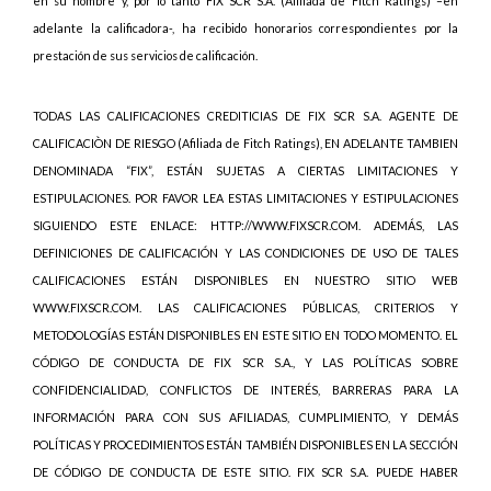
en su nombre y, por lo tanto FIX SCR S.A. (Afiliada de Fitch Ratings) –en
adelante la calificadora-, ha recibido honorarios correspondientes por la
prestación de sus servicios de calificación.
TODAS LAS CALIFICACIONES CREDITICIAS DE FIX SCR S.A. AGENTE DE
CALIFICACIÒN DE RIESGO (Afiliada de Fitch Ratings), EN ADELANTE TAMBIEN
DENOMINADA “FIX”, ESTÁN SUJETAS A CIERTAS LIMITACIONES Y
ESTIPULACIONES. POR FAVOR LEA ESTAS LIMITACIONES Y ESTIPULACIONES
SIGUIENDO ESTE ENLACE: HTTP://WWW.FIXSCR.COM. ADEMÁS, LAS
DEFINICIONES DE CALIFICACIÓN Y LAS CONDICIONES DE USO DE TALES
CALIFICACIONES ESTÁN DISPONIBLES EN NUESTRO SITIO WEB
WWW.FIXSCR.COM. LAS CALIFICACIONES PÚBLICAS, CRITERIOS Y
METODOLOGÍAS ESTÁN DISPONIBLES EN ESTE SITIO EN TODO MOMENTO. EL
CÓDIGO DE CONDUCTA DE FIX SCR S.A., Y LAS POLÍTICAS SOBRE
CONFIDENCIALIDAD, CONFLICTOS DE INTERÉS, BARRERAS PARA LA
INFORMACIÓN PARA CON SUS AFILIADAS, CUMPLIMIENTO, Y DEMÁS
POLÍTICAS Y PROCEDIMIENTOS ESTÁN TAMBIÉN DISPONIBLES EN LA SECCIÓN
DE CÓDIGO DE CONDUCTA DE ESTE SITIO. FIX SCR S.A. PUEDE HABER