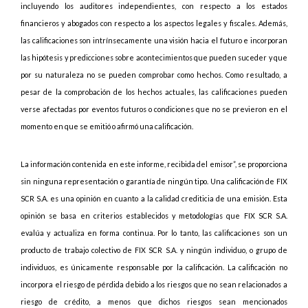
incluyendo los auditores independientes, con respecto a los estados
financieros y abogados con respecto a los aspectos legales y fiscales. Además,
las calificaciones son intrínsecamente una visión hacia el futuro e incorporan
las hipótesis y predicciones sobre acontecimientos que pueden suceder y que
por su naturaleza no se pueden comprobar como hechos. Como resultado, a
pesar de la comprobación de los hechos actuales, las calificaciones pueden
verse afectadas por eventos futuros o condiciones que no se previeron en el
momento en que se emitió o afirmó una calificación.
La información contenida en este informe, recibida del emisor”, se proporciona
sin ninguna representación o garantía de ningún tipo. Una calificación de FIX
SCR S.A. es una opinión en cuanto a la calidad crediticia de una emisión. Esta
opinión se basa en criterios establecidos y metodologías que FIX SCR S.A.
evalúa y actualiza en forma continua. Por lo tanto, las calificaciones son un
producto de trabajo colectivo de FIX SCR S.A. y ningún individuo, o grupo de
individuos, es únicamente responsable por la calificación. La calificación no
incorpora el riesgo de pérdida debido a los riesgos que no sean relacionados a
riesgo de crédito, a menos que dichos riesgos sean mencionados