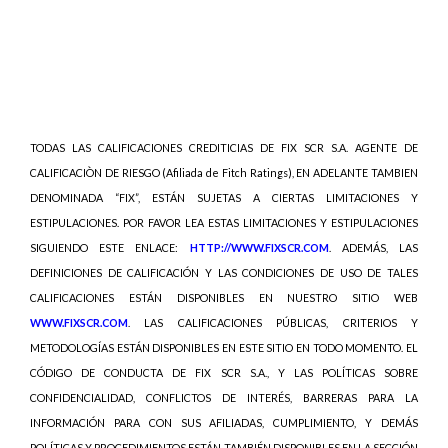
TODAS LAS CALIFICACIONES CREDITICIAS DE FIX SCR S.A. AGENTE DE
CALIFICACIÒN DE RIESGO (Afiliada de Fitch Ratings), EN ADELANTE TAMBIEN
DENOMINADA “FIX”, ESTÁN SUJETAS A CIERTAS LIMITACIONES Y
ESTIPULACIONES. POR FAVOR LEA ESTAS LIMITACIONES Y ESTIPULACIONES
SIGUIENDO ESTE ENLACE:
HTTP://WWW.FIXSCR.COM
. ADEMÁS, LAS
DEFINICIONES DE CALIFICACIÓN Y LAS CONDICIONES DE USO DE TALES
CALIFICACIONES ESTÁN DISPONIBLES EN NUESTRO SITIO WEB
WWW.FIXSCR.COM
. LAS CALIFICACIONES PÚBLICAS, CRITERIOS Y
METODOLOGÍAS ESTÁN DISPONIBLES EN ESTE SITIO EN TODO MOMENTO. EL
CÓDIGO DE CONDUCTA DE FIX SCR S.A., Y LAS POLÍTICAS SOBRE
CONFIDENCIALIDAD, CONFLICTOS DE INTERÉS, BARRERAS PARA LA
INFORMACIÓN PARA CON SUS AFILIADAS, CUMPLIMIENTO, Y DEMÁS
POLÍTICAS Y PROCEDIMIENTOS ESTÁN TAMBIÉN DISPONIBLES EN LA SECCIÓN