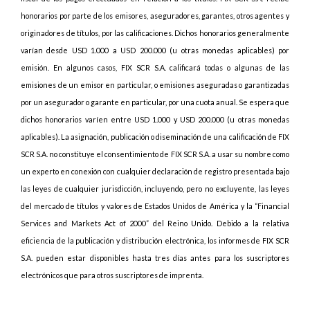
honorarios por parte de los emisores, aseguradores, garantes, otros agentes y
originadores de títulos, por las calificaciones. Dichos honorarios generalmente
varían desde USD 1.000 a USD 200.000 (u otras monedas aplicables) por
emisión. En algunos casos, FIX SCR S.A. calificará todas o algunas de las
emisiones de un emisor en particular, o emisiones aseguradas o garantizadas
por un asegurador o garante en particular, por una cuota anual. Se espera que
dichos honorarios varíen entre USD 1.000 y USD 200.000 (u otras monedas
aplicables). La asignación, publicación o diseminación de una calificación de FIX
SCR S.A. no constituye el consentimiento de FIX SCR S.A. a usar su nombre como
un experto en conexión con cualquier declaración de registro presentada bajo
las leyes de cualquier jurisdicción, incluyendo, pero no excluyente, las leyes
del mercado de títulos y valores de Estados Unidos de América y la “Financial
Services and Markets Act of 2000” del Reino Unido. Debido a la relativa
eficiencia de la publicación y distribución electrónica, los informes de FIX SCR
S.A. pueden estar disponibles hasta tres días antes para los suscriptores
electrónicos que para otros suscriptores de imprenta.