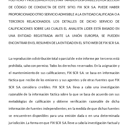
DE CÓDIGO DE CONDUCTA DE ESTE SITIO. FIX SCR S.A. PUEDE HABER
PROPORCIONADO OTRO SERVICIO ADMISIBLE A LA ENTIDAD CALIFICADA O A
TERCEROS RELACIONADOS. LOS DETALLES DE DICHO SERVICIO DE
CALIFICACIONES SOBRE LAS CUALES EL ANALISTA LIDER ESTÁ BASADO EN
UNA ENTIDAD REGISTRADA ANTE LA UNIÓN EUROPEA, SE PUEDEN
ENCONTRAR EN EL RESUMEN DE LA ENTIDAD EN EL SITIO WEB DE FIX SCR S.A.
La reproducción o distribución total o parcial de este informe por terceros está
prohibida, salvo con permiso. Todos los derechos reservados. En la asignación y
el mantenimiento de sus calificaciones, FIX SCR S.A. se basa en información
fáctica que recibe de los emisores y sus agentes y de otras fuentes que FIX
SCR S.A. considera creíbles. FIX SCR S.A. lleva a cabo una investigación
razonable de la información fáctica sobre la que se basa de acuerdo con sus
metodologías de calificación y obtiene verificación razonable de dicha
información de fuentes independientes, en la medida de que dichas fuentes
se encuentren disponibles para una emisión dada o en una determinada
jurisdicción. La forma en que FIX SCR S.A. lleve a cabo la investigación factual y