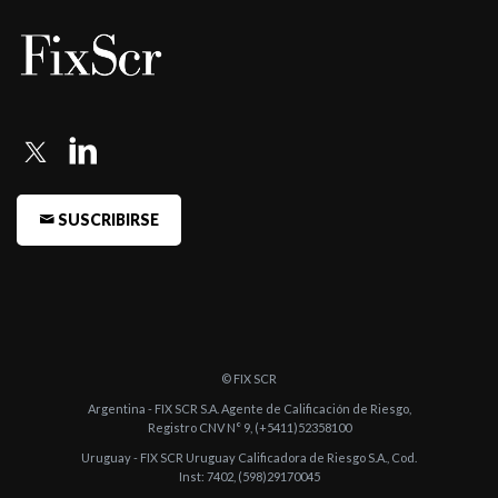
-
Fitch confirma la calificación A+(arg)rv a Alpha Mega
-
Fitch confirma la calificación del fondo Alpha Pesos Plus en
AA/V2(a ...
-
Fitch confirma la calificación A(arg)rv a Alpha Renta Balanceada
Glo ...
-
Fitch confirma la calificación del fondo Alpha Renta Capital
SUSCRIBIRSE
Pesos e ...
-
Fitch baja la calificación del fondo Alpha Pesos a AA/V1(arg)
-
Fitch baja la calificación del fondo Alpha Pesos a AA/V1(arg)
-
Fitch confirma y retira la calificación de Alpha América, Alp ...
© FIX SCR
-
Fitch baja la calificación de ocho fondos de renta variable
Argentina - FIX SCR S.A. Agente de Calificación de Riesgo,
internac ...
Registro CNV N° 9, (+5411)52358100
-
Fitch confirma AA-/V6(arg) al fondo Alpha Renta Crecimiento
Uruguay - FIX SCR Uruguay Calificadora de Riesgo S.A., Cod.
Inst: 7402, (598)29170045