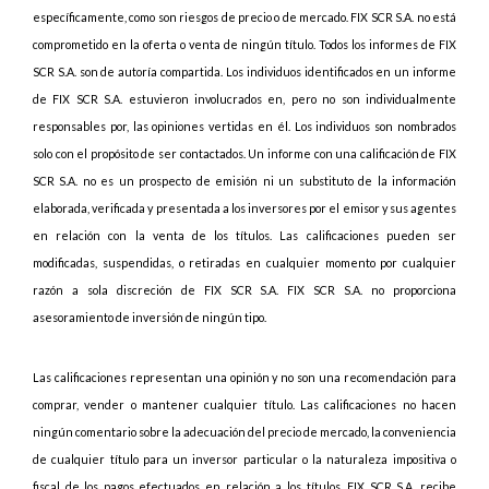
específicamente, como son riesgos de precio o de mercado. FIX SCR S.A. no está
comprometido en la oferta o venta de ningún título. Todos los informes de FIX
SCR S.A. son de autoría compartida. Los individuos identificados en un informe
de FIX SCR S.A. estuvieron involucrados en, pero no son individualmente
responsables por, las opiniones vertidas en él. Los individuos son nombrados
solo con el propósito de ser contactados. Un informe con una calificación de FIX
SCR S.A. no es un prospecto de emisión ni un substituto de la información
elaborada, verificada y presentada a los inversores por el emisor y sus agentes
en relación con la venta de los títulos. Las calificaciones pueden ser
modificadas, suspendidas, o retiradas en cualquier momento por cualquier
razón a sola discreción de FIX SCR S.A. FIX SCR S.A. no proporciona
asesoramiento de inversión de ningún tipo.
Las calificaciones representan una opinión y no son una recomendación para
comprar, vender o mantener cualquier título. Las calificaciones no hacen
ningún comentario sobre la adecuación del precio de mercado, la conveniencia
de cualquier título para un inversor particular o la naturaleza impositiva o
fiscal de los pagos efectuados en relación a los títulos. FIX SCR S.A. recibe