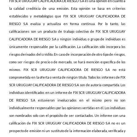
FIX SCR URUGUAY CALIFICADORA DE RIESGO S.A es una opinión en cuanto a
la calidad crediticia de una emisión. Esta opinión se basa en criterios
establecidos y metodologías que FIX SCR URUGUAY CALIFICADORA DE
RIESGO S.A evalúa y actualiza en forma continua. Por lo tanto, las
calificaciones son un producto de trabajo colectivo de FIX SCR URUGUAY
CALIFICADORA DE RIESGO S.A y ningún individuo, o grupo de individuos es
únicamente responsable por la calificación.
La calificación sólo incorpora los
riesgos derivados del crédito. En caso de incorporación de otro tipo de riesgos,
como ser riesgos de precio o de mercado, se hará mención específica de los
mismos
. FIX SCR URUGUAY CALIFICADORA DE RIESGO S.A no está
comprometida en la oferta o venta de ningún título. Todos los informes de FIX
SCR URUGUAY CALIFICADORA DE RIESGO S.A son de autoría compartida. Los
individuos identificados en un informe de FIX SCR URUGUAY CALIFICADORA
DE RIESGO S.A estuvieron involucrados en el mismo pero no son
individualmente responsables por las opiniones vertidas en él. Los individuos
son nombrados solo con el propósito de ser contactados. Un informe con una
calificación de FIX SCR URUGUAY CALIFICADORA DE RIESGO S.A no es un
prospecto de emisión ni un sustituto de la información elaborada, verificada y