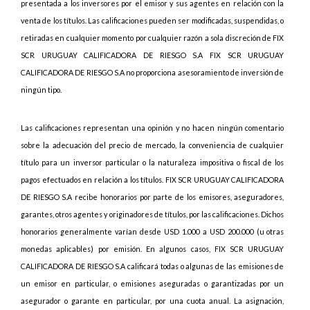
presentada a los inversores por el emisor y sus agentes en relación con la
venta de los títulos. Las calificaciones pueden ser modificadas, suspendidas, o
retiradas en cualquier momento por cualquier razón a sola discreción de FIX
SCR URUGUAY CALIFICADORA DE RIESGO S.A FIX SCR URUGUAY
CALIFICADORA DE RIESGO S.A no proporciona asesoramiento de inversión de
ningún tipo.
Las calificaciones representan una opinión y no hacen ningún comentario
sobre la adecuación del precio de mercado, la conveniencia de cualquier
título para un inversor particular o la naturaleza impositiva o fiscal de los
pagos efectuados en relación a los títulos. FIX SCR URUGUAY CALIFICADORA
DE RIESGO S.A recibe honorarios por parte de los emisores, aseguradores,
garantes, otros agentes y originadores de títulos, por las calificaciones. Dichos
honorarios generalmente varían desde USD 1.000 a USD 200.000 (u otras
monedas aplicables) por emisión. En algunos casos, FIX SCR URUGUAY
CALIFICADORA DE RIESGO S.A calificará todas o algunas de las emisiones de
un emisor en particular, o emisiones aseguradas o garantizadas por un
asegurador o garante en particular, por una cuota anual. La asignación,