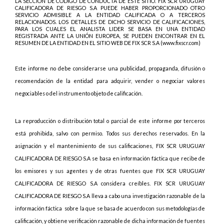
LA SECCIÓN DE CÓDIGO DE CONDUCTA DE ESTE SITIO. FIX SCR URUGUAY
CALIFICADORA DE RIESGO S.A PUEDE HABER PROPORCIONADO OTRO
SERVICIO ADMISIBLE A LA ENTIDAD CALIFICADA O A TERCEROS
RELACIONADOS. LOS DETALLES DE DICHO SERVICIO DE CALIFICACIONES,
PARA LOS CUALES EL ANALISTA LIDER SE BASA EN UNA ENTIDAD
REGISTRADA ANTE LA UNIÓN EUROPEA, SE PUEDEN ENCONTRAR EN EL
RESUMEN DE LA ENTIDAD EN EL SITIO WEB DE FIX SCR S.A (www.fixscr.com)
Este informe no debe considerarse una publicidad, propaganda, difusión o
recomendación de la entidad para adquirir, vender o negociar valores
negociables o del instrumento objeto de calificación.
La reproducción o distribución total o parcial de este informe por terceros
está prohibida, salvo con permiso. Todos sus derechos reservados. En la
asignación y el mantenimiento de sus calificaciones, FIX SCR URUGUAY
CALIFICADORA DE RIESGO S.A se basa en información fáctica que recibe de
los emisores y sus agentes y de otras fuentes que FIX SCR URUGUAY
CALIFICADORA DE RIESGO S.A considera creíbles. FIX SCR URUGUAY
CALIFICADORA DE RIESGO S.A lleva a cabo una investigación razonable de la
información fáctica
sobre la que se basa de acuerdo con sus metodologías de
calificación, y obtiene verificación razonable de dicha información de fuentes