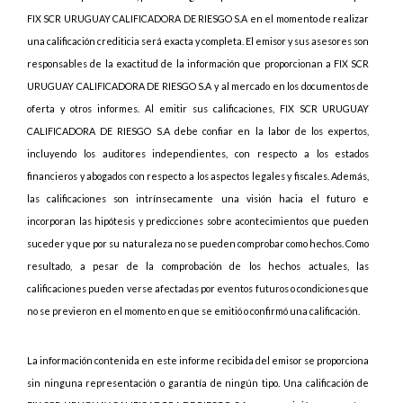
FIX SCR URUGUAY CALIFICADORA DE RIESGO S.A en el momento de realizar
una calificación crediticia será exacta y completa. El emisor y sus asesores son
responsables de la exactitud de la información que proporcionan a FIX SCR
URUGUAY CALIFICADORA DE RIESGO S.A y al mercado en los documentos de
oferta y otros informes. Al emitir sus calificaciones, FIX SCR URUGUAY
CALIFICADORA DE RIESGO S.A debe confiar en la labor de los expertos,
incluyendo los auditores independientes, con respecto a los estados
financieros y abogados con respecto a los aspectos legales y fiscales. Además,
las calificaciones son intrínsecamente una visión hacia el futuro e
incorporan las hipótesis y predicciones sobre acontecimientos que pueden
suceder y que por su naturaleza no se pueden comprobar como hechos. Como
resultado, a pesar de la comprobación de los hechos actuales, las
calificaciones pueden verse afectadas por eventos futuros o condiciones que
no se previeron en el momento en que se emitió o confirmó una calificación.
La información contenida en este informe recibida del emisor se proporciona
sin ninguna representación o garantía de ningún tipo. Una calificación de