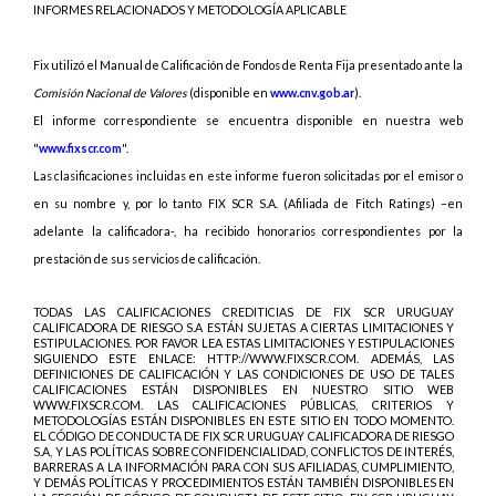
INFORMES RELACIONADOS Y METODOLOGÍA APLICABLE
Fix utilizó el Manual de Calificación de Fondos de Renta Fija presentado ante la
Comisión Nacional de Valores
(disponible en
www.cnv.gob.ar
).
El informe correspondiente se encuentra disponible en nuestra web
"
www.fixscr.com
".
Las
clasificaciones incluidas en este informe fueron solicitadas por el emisor o
en su nombre y, por lo tanto FIX SCR S.A. (Afiliada de Fitch Ratings) –en
adelante la calificadora-, ha recibido honorarios correspondientes por la
prestación de sus servicios de calificación.
TODAS LAS CALIFICACIONES CREDITICIAS DE FIX SCR URUGUAY
CALIFICADORA DE RIESGO S.A ESTÁN SUJETAS A CIERTAS LIMITACIONES Y
ESTIPULACIONES. POR FAVOR LEA ESTAS LIMITACIONES Y ESTIPULACIONES
SIGUIENDO ESTE ENLACE: HTTP://WWW.FIXSCR.COM. ADEMÁS, LAS
DEFINICIONES DE CALIFICACIÓN Y LAS CONDICIONES DE USO DE TALES
CALIFICACIONES ESTÁN DISPONIBLES EN NUESTRO SITIO WEB
WWW.FIXSCR.COM. LAS CALIFICACIONES PÚBLICAS, CRITERIOS Y
METODOLOGÍAS ESTÁN DISPONIBLES EN ESTE SITIO EN TODO MOMENTO.
EL CÓDIGO DE CONDUCTA DE FIX SCR URUGUAY CALIFICADORA DE RIESGO
S.A, Y LAS POLÍTICAS SOBRE CONFIDENCIALIDAD, CONFLICTOS DE INTERÉS,
BARRERAS A LA INFORMACIÓN PARA CON SUS AFILIADAS, CUMPLIMIENTO,
Y DEMÁS POLÍTICAS Y PROCEDIMIENTOS ESTÁN TAMBIÉN DISPONIBLES EN