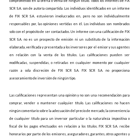
comprometido en la oferta o venta de ningún título. Todos los informes de FIX
SCR S.A. son de autoría compartida. Los individuos identificados en un informe
de FIX SCR S.A. estuvieron involucrados en, pero no son individualmente
responsables por, las opiniones vertidas en él. Los individuos son nombrados
solo con el propósito de ser contactados. Un informe con una calificación de FIX
SCR S.A. no es un prospecto de emisión ni un substituto de la información
elaborada, verificada y presentada a los inversores por el emisor y sus agentes
en relación con la venta de los títulos. Las calificaciones pueden ser
modificadas, suspendidas, o retiradas en cualquier momento por cualquier
razón a sola discreción de FIX SCR S.A. FIX SCR S.A. no proporciona
asesoramiento de inversión de ningún tipo.
Las calificaciones representan una opinión y no son una recomendación para
comprar, vender o mantener cualquier título. Las calificaciones no hacen
ningún comentario sobre la adecuación del precio de mercado, la conveniencia
de cualquier título para un inversor particular o la naturaleza impositiva o
fiscal de los pagos efectuados en relación a los títulos. FIX SCR S.A. recibe
honorarios por parte de los emisores, aseguradores, garantes, otros agentes y