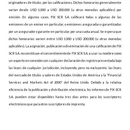
originadores de títulos, por las calificaciones. Dichos honorarios generalmente
varían desde USD 1.000 a USD 200.000 (u otras monedas aplicables) por
emisión. En algunos casos, FIX SCR S.A. calificará todas o algunas de las
emisiones de un emisor en particular, o emisiones aseguradas o garantizadas
por un asegurador o garante en particular, por una cuota anual. Se espera que
dichos honorarios varíen entre USD 1.000 y USD 200.000 (u otras monedas
aplicables). La asignación, publicación o diseminación de una calificación de FIX
SCR S.A. no constituye el consentimiento de FIX SCR S.A. a usar su nombre como
un experto en conexión con cualquier declaración de registro presentada bajo
las leyes de cualquier jurisdicción, incluyendo, pero no excluyente, las leyes
del mercado de títulos y valores de Estados Unidos de América y la “Financial
Services and Markets Act of 2000” del Reino Unido. Debido a la relativa
eficiencia de la publicación y distribución electrónica, los informes de FIX SCR
S.A. pueden estar disponibles hasta tres días antes para los suscriptores
electrónicos que para otros suscriptores de imprenta.