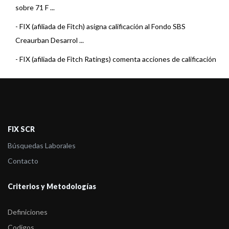
sobre 71 F ...
-
FIX (afiliada de Fitch) asigna calificación al Fondo SBS
Creaurban Desarrol ...
-
FIX (afiliada de Fitch Ratings) comenta acciones de calificación
sobre 3 Fo ...
-
FIX (afiliada de Fitch Ratings) comenta acciones de calificación
sobre 6 Fo ...
-
FIX (afiliada de Fitch Ratings) comenta acciones de calificación
FIX SCR
sobre 22 F ...
Búsquedas Laborales
-
FIX (afiliada de Fitch Ratings) comenta acciones de calificación
Contacto
sobre 23 F ...
Criterios y Metodologías
-
FIX (afiliada de Fitch Ratings) comenta acciones de calificación
sobre 5 Fo ...
Definiciones
-
FIX (afiliada de Fitch) sube la calificación al Fondo SBS Renta
Codigos