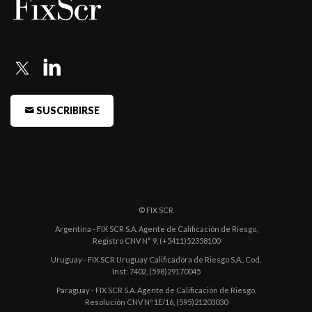
-
FIX (afiliada de Fitch Ratings) comenta acciones de calificación
sobre 11 F ...
-
FIX (afiliada de Fitch Ratings) subió las calificaciones de 34
Fondos de Re ...
-
FIX (afiliada de Fitch Ratings) comenta acciones de calificación
SUSCRIBIRSE
de tres Fo ...
-
FIX (afiliada de Fitch Ratings) confirma calificación al Fondo SBS
Gestión ...
-
FIX (afiliada de Fitch Ratings) comenta acciones de calificación
de 3 Fondo ...
© FIX SCR
-
FIX (afiliada de Fitch Ratings) comenta acciones de calificación
Argentina - FIX SCR S.A. Agente de Calificación de Riesgo,
Registro CNV N° 9, (+5411)52358100
sobre 19 F ...
Uruguay - FIX SCR Uruguay Calificadora de Riesgo S.A., Cod.
-
FIX (afiliada de Fitch Ratings) comenta acciones de calificación
Inst: 7402, (598)29170045
sobre 29 F ...
Paraguay - FIX SCR S.A. Agente de Calificación de Riesgo,
Resolución CNV Nº 1E/16, (595)21203030