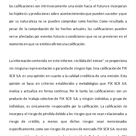
las calificaciones son intrínsecamente una visión hacia el futuro e incorporan
las hipótesis y predicciones sobre acontecimientos que pueden suceder y que
por su naturaleza no se pueden comprobar como hechos. Como resultado, a
pesar de la comprobación de los hechos actuales, las calificaciones pueden
verse afectadas por eventos futuros o condiciones que no se previeron en el
momento en que se emitió o afirmó una calificación.
La información contenida en este informe, recibida del emisor”, se proporciona
sin ninguna representación o garantía de ningún tipo. Una calificación de FIX
SCR S.A. es una opinión en cuanto a la calidad crediticia de una emisión. Esta
opinión se basa en criterios establecidos y metodologías que FIX SCR S.A.
evalúa y actualiza en forma continua. Por lo tanto, las calificaciones son un
producto de trabajo colectivo de FIX SCR S.A. y ningún individuo, o grupo de
individuos, es únicamente responsable por la calificación. La calificación no
incorpora el riesgo de pérdida debido a los riesgos que no sean relacionados a
riesgo de crédito, a menos que dichos riesgos sean mencionados
específicamente, como son riesgos de precio o de mercado. FIX SCR S.A. no está