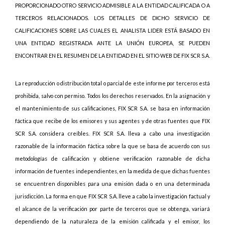
PROPORCIONADO OTRO SERVICIO ADMISIBLE A LA ENTIDAD CALIFICADA O A
TERCEROS RELACIONADOS. LOS DETALLES DE DICHO SERVICIO DE
CALIFICACIONES SOBRE LAS CUALES EL ANALISTA LIDER ESTÁ BASADO EN
UNA ENTIDAD REGISTRADA ANTE LA UNIÓN EUROPEA, SE PUEDEN
ENCONTRAR EN EL RESUMEN DE LA ENTIDAD EN EL SITIO WEB DE FIX SCR S.A.
La reproducción o distribución total o parcial de este informe por terceros está
prohibida, salvo con permiso. Todos los derechos reservados. En la asignación y
el mantenimiento de sus calificaciones, FIX SCR S.A. se basa en información
fáctica que recibe de los emisores y sus agentes y de otras fuentes que FIX
SCR S.A. considera creíbles. FIX SCR S.A. lleva a cabo una investigación
razonable de la información fáctica sobre la que se basa de acuerdo con sus
metodologías de calificación y obtiene verificación razonable de dicha
información de fuentes independientes, en la medida de que dichas fuentes
se encuentren disponibles para una emisión dada o en una determinada
jurisdicción. La forma en que FIX SCR S.A. lleve a cabo la investigación factual y
el alcance de la verificación por parte de terceros que se obtenga, variará
dependiendo de la naturaleza de la emisión calificada y el emisor, los