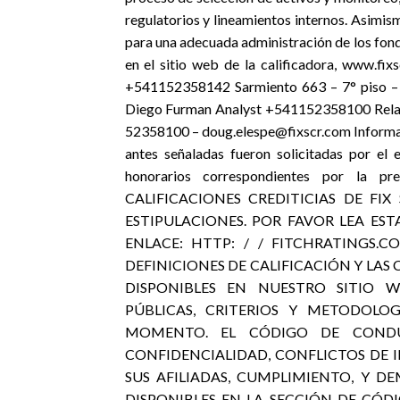
regulatorios y lineamientos internos. Asimis
para una adecuada administración de los fondo
en el sitio web de la calificadora, www.fix
+541152358142 Sarmiento 663 – 7° piso – 
Diego Furman Analyst +541152358100 Relaci
52358100 – doug.elespe@fixscr.com Informaci
antes señaladas fueron solicitadas por el 
honorarios correspondientes por la pr
CALIFICACIONES CREDITICIAS DE FIX
ESTIPULACIONES. POR FAVOR LEA EST
ENLACE: HTTP: / / FITCHRATINGS.
DEFINICIONES DE CALIFICACIÓN Y LAS
DISPONIBLES EN NUESTRO SITIO W
PÚBLICAS, CRITERIOS Y METODOLO
MOMENTO. EL CÓDIGO DE CONDUC
CONFIDENCIALIDAD, CONFLICTOS DE 
SUS AFILIADAS, CUMPLIMIENTO, Y D
DISPONIBLES EN LA SECCIÓN DE CÓDI