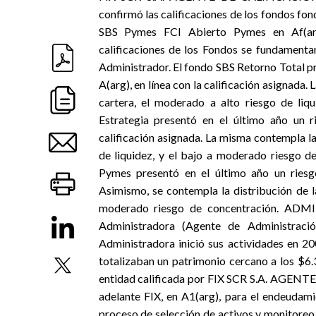
confirmó las calificaciones de los fondos fon
SBS Pymes FCI Abierto Pymes en Af
calificaciones de los Fondos se fundamentan 
Administrador. El fondo SBS Retorno Total pr
A(arg), en línea con la calificación asignada. 
cartera, el moderado a alto riesgo de liq
Estrategia presentó en el último año un r
calificación asignada. La misma contempla la 
de liquidez, y el bajo a moderado riesgo 
Pymes presentó en el último año un riesgo
Asimismo, se contempla la distribución de la
moderado riesgo de concentración. ADMI
Administradora (Agente de Administrac
Administradora inició sus actividades en 
totalizaban un patrimonio cercano a los $6.
entidad calificada por FIX SCR S.A. AGENT
adelante FIX, en A1(arg), para el endeudam
proceso de selección de activos y monitoreo