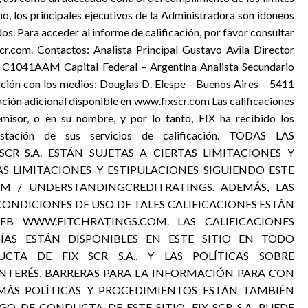
mo, los principales ejecutivos de la Administradora son idóneos
s. Para acceder al informe de calificación, por favor consultar
scr.com. Contactos: Analista Principal Gustavo Avila Director
C1041AAM Capital Federal – Argentina Analista Secundario
ón con los medios: Douglas D. Elespe – Buenos Aires – 5411
ón adicional disponible en www.fixscr.com Las calificaciones
emisor, o en su nombre, y por lo tanto, FIX ha recibido los
estación de sus servicios de calificación. TODAS LAS
 SCR S.A. ESTÁN SUJETAS A CIERTAS LIMITACIONES Y
AS LIMITACIONES Y ESTIPULACIONES SIGUIENDO ESTE
COM / UNDERSTANDINGCREDITRATINGS. ADEMÁS, LAS
 CONDICIONES DE USO DE TALES CALIFICACIONES ESTÁN
EB WWW.FITCHRATINGS.COM. LAS CALIFICACIONES
GÍAS ESTÁN DISPONIBLES EN ESTE SITIO EN TODO
TA DE FIX SCR S.A., Y LAS POLÍTICAS SOBRE
INTERÉS, BARRERAS PARA LA INFORMACIÓN PARA CON
EMÁS POLÍTICAS Y PROCEDIMIENTOS ESTÁN TAMBIÉN
GO DE CONDUCTA DE ESTE SITIO. FIX SCR S.A. PUEDE