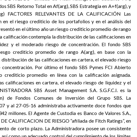
dos SBS Retorno Total en Af(arg), SBS Estrategia en A+f(arg), y
(arg) FACTORES RELEVANTES DE LA CALIFICACIÓN Las
en el riesgo crediticio de los portafolios y en el análisis del
esentó en el último año un riesgo crediticio promedio de rango
La calificación contempla la distribución de las calificaciones en
uidez y el moderado riesgo de concentración. El fondo SBS
iesgo crediticio promedio de rango A(arg), en base con la
distribución de las calificaciones en cartera, el elevado riesgo
de concentración. Por último el fondo SBS Pymes FCI Abierto
 crediticio promedio en línea con la calificación asignada.
s calificaciones en cartera, el elevado riesgo de liquidez y el
NISTRADORA SBS Asset Management S.A. S.G.F.C.I. es la
ión) de Fondos Comunes de Inversión del Grupo SBS. La
2007 y al 27-05-16 administraba activamente doce fondos que
342 millones. El Agente de Custodia es Banco de Valores S.A.,
E DE CALIFICACION DE RIESGO “afiliada de Fitch Ratings”, en
iento de corto plazo. La Administradora posee un consistente
, así como un adecuado control del cumplimiento de los límites