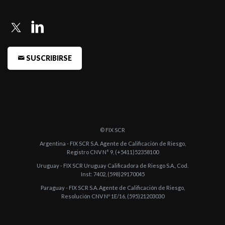
-
FIX (afiliada de Fitch Ratings) comenta acciones de calificación
de tres Fo ...
-
FIX (afiliada de Fitch Ratings) confirma calificación al Fondo SBS
SUSCRIBIRSE
Gestión ...
-
FIX (afiliada de Fitch Ratings) comenta acciones de calificación
de 3 Fondo ...
-
FIX (afiliada de Fitch Ratings) comenta acciones de calificación
sobre 19 F ...
© FIX SCR
-
FIX (afiliada de Fitch Ratings) comenta acciones de calificación
Argentina - FIX SCR S.A. Agente de Calificación de Riesgo,
Registro CNV N° 9, (+5411)52358100
sobre 29 F ...
Uruguay - FIX SCR Uruguay Calificadora de Riesgo S.A., Cod.
-
FIX (afiliada de Fitch Ratings) comenta acciones de calificación
Inst: 7402, (598)29170045
de 13 Fond ...
Paraguay - FIX SCR S.A. Agente de Calificación de Riesgo,
Resolución CNV Nº 1E/16, (595)21203030
-
FIX (afiliada de Fitch Ratings) comenta acciones de calificación
sobre 14 F ...