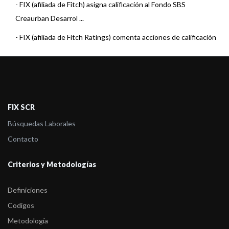
-
FIX (afiliada de Fitch) asigna calificación al Fondo SBS
Creaurban Desarrol ...
-
FIX (afiliada de Fitch Ratings) comenta acciones de calificación
sobre 3 Fo ...
-
FIX (afiliada de Fitch Ratings) comenta acciones de calificación
sobre 6 Fo ...
-
FIX (afiliada de Fitch Ratings) comenta acciones de calificación
FIX SCR
sobre 22 F ...
Búsquedas Laborales
-
FIX (afiliada de Fitch Ratings) comenta acciones de calificación
Contacto
sobre 23 F ...
Criterios y Metodologías
-
FIX (afiliada de Fitch Ratings) comenta acciones de calificación
sobre 5 Fo ...
Definiciones
-
FIX (afiliada de Fitch) sube la calificación al Fondo SBS Renta
Codigos
Capital
Metodología