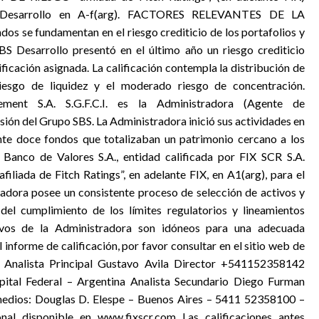
BS Desarrollo en A-f(arg). FACTORES RELEVANTES DE LA
os se fundamentan en el riesgo crediticio de los portafolios y
SBS Desarrollo presentó en el último año un riesgo crediticio
ificación asignada. La calificación contempla la distribución de
 riesgo de liquidez y el moderado riesgo de concentración.
t S.A. S.G.F.C.I. es la Administradora (Agente de
ión del Grupo SBS. La Administradora inició sus actividades en
te doce fondos que totalizaban un patrimonio cercano a los
 Banco de Valores S.A., entidad calificada por FIX SCR S.A.
a de Fitch Ratings”, en adelante FIX, en A1(arg), para el
adora posee un consistente proceso de selección de activos y
el cumplimiento de los límites regulatorios y lineamientos
utivos de la Administradora son idóneos para una adecuada
 informe de calificación, por favor consultar en el sitio web de
s: Analista Principal Gustavo Avila Director +541152358142
tal Federal – Argentina Analista Secundario Diego Furman
edios: Douglas D. Elespe – Buenos Aires – 5411 52358100 –
nal disponible en www.fixscr.com Las calificaciones antes