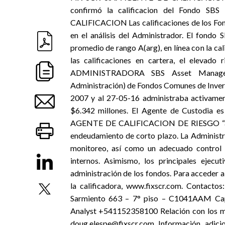
confirmó la calificacion del Fondo S
CALIFICACION Las calificaciones de los Fond
en el análisis del Administrador. El fondo 
promedio de rango A(arg), en línea con la cal
las calificaciones en cartera, el elevado
ADMINISTRADORA SBS Asset Managemen
Administración) de Fondos Comunes de Invers
2007 y al 27-05-16 administraba activamen
$6.342 millones. El Agente de Custodia es
AGENTE DE CALIFICACION DE RIESGO “afiliad
endeudamiento de corto plazo. La Administr
monitoreo, así como un adecuado control d
internos. Asimismo, los principales ejec
administración de los fondos. Para acceder al
la calificadora, www.fixscr.com. Contacto
Sarmiento 663 – 7° piso – C1041AAM Capi
Analyst +541152358100 Relación con los m
doug.elespe@fixscr.com Información adicio