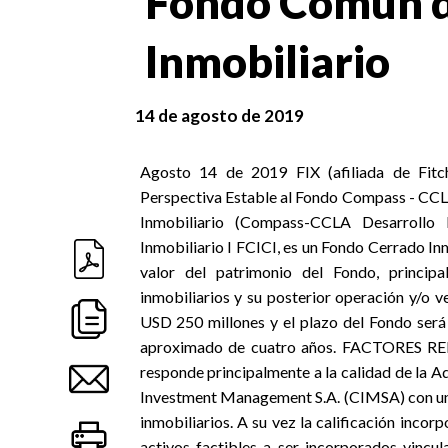
Fondo Común d
Inmobiliario
14 de agosto de 2019
Agosto 14 de 2019 FIX (afiliada de Fitch Ratings), en adelante FIX, asignó la calificación FI3(arg) Perspectiva Estable al Fondo Compass - CCLA Desarrollo Inmobiliario I Fondo Común de Inversión Cerrado Inmobiliario (Compass-CCLA Desarrollo Inmobiliario I FCICI). PERFIL Compass-CCLA Desarrollo Inmobiliario I FCICI, es un Fondo Cerrado Inmobiliario, cuyo objetivo primario es obtener la apreciación del valor del patrimonio del Fondo, principalmente mediante la inversión en el desarrollo de activos inmobiliarios y su posterior operación y/o venta. El monto mínimo será de USD 18 millones, el máximo de USD 250 millones y el plazo del Fondo será de ocho años desde su creación, con un período de inversión aproximado de cuatro años. FACTORES RELEVANTES DE LA CALIFICACION La calificación del Fondo responde principalmente a la calidad de la Administradora y en especial del Asesor de Inversiones Compass Investment Management S.A. (CIMSA) con una amplia experiencia internacional y trayectoria en desarrollos inmobiliarios. A su vez la calificación incorpora que el Fondo no posee track record, el amplio espectro de activos factibles a ser incorporados vinculados al desarrollo inmobiliario de mayor riesgo relativo y la posibilidad de evidenciar una acotada diversificación y alto endeudamiento. En tanto, se destaca la consistencia en el proceso de inversión de la Administradora y que CIMSA trabajará en conjunto con una filial local de CCLA, quien posee una amplia experiencia en el área de Real Estate a nivel latinoamericano. Administra activamente siete Fondos Inmobiliarios (5 administrados por CCLA y 2 por Compass) por más de USD600 millones. RECURSOS DE LA ADMINISTRADORA Investis AM es una Administradora independiente que pertenece al Compass Group, que presenta una trayectoria de más de 20 años administrando activos latinoamericanos en la región. Inició operaciones en Buenos Aires en 1997 y se destaca por su dedicación exclusiva a la administración de activos de terceros. La Administradora local gestionaba un patrimonio cercano a los $21.012 millones al 30-06-19, entre 17 fondos abiertos, con una participación de mercado del 2,7%. SENSIBILIDAD DE LA CALIFICACIÓN FIX podría subir la calificación del Fondo, una vez que el mismo cuente con el/los proyecto/s a ser ejecutado/s, las contrapartes estén definidas y sean evaluadas positivamente, y/o disminuya el riesgo de construcción. Asimismo, la falta de cumplimiento del Fondo con los plazos preestablecidos, el desvío respecto a su objetivo de inversión, como así también presentar dificultades para hacerse de liquidez al cabo del período de vigencia del Fondo podrían derivar en una baja de su calificación. Para acceder al informe de calificación, por favor consultar en el sitio web de la calificadora, www.fixscr.com. Contactos: Analista Principal Gustavo Ávila Director (+5411) 5235 - 8142 Sarmiento 663 – 7° piso – C1041AAM Capital Federal – Argentina Analista Secundario Yesica Colman Analista (+5411) 5235 - 8100 Relación con los medios: Douglas D. Elespe – Buenos Aires – 5411 52358100 – doug.elespe@fixscr.com Información adicional disponible en www.fixscr.com Las calificaciones antes señaladas fueron solicitadas por el emisor, o en su nombre, y por lo tanto, FIX ha recibido los honorarios correspondientes por la prestación de sus servicios de calificación. TODAS LAS CALIFICACIONES CREDITICIAS DE FIX SCR S.A. AGENTE DE CALIFICACIÒN DE RIESGO (Afiliada de Fitch Ratings), EN ADELANTE TAMBIEN DENOMINADA “FIX”, ESTÁN SUJETAS A CIERTAS LIMITACIONES Y ESTIPULACIONES. POR FAVOR LEA ESTAS LIMITACIONES Y ESTIPULACIONES SIGUIENDO ESTE ENLACE: HTTP://WWW.FIXSCR.COM. ADEMÁS, LAS DEFINICIONES DE CALIFICACIÓN Y LAS CONDICIONES DE USO DE TALES CALIFICACIONES ESTÁN DISPONIBLES EN NUESTRO SITIO WEB WWW.FIXSCR.COM. LAS CALIFICACIONES PÚBLICAS, CRITERIOS Y METODOLOGÍAS ESTÁN DISPONIBLES EN ESTE SITIO EN TODO MOMENTO. EL CÓDIGO DE CONDUCTA DE FIX SCR S.A., Y LAS POLÍTICAS SOBRE CONFIDENCIALIDAD, CONFLICTOS DE INTERÉS, BARRERAS PARA LA INFORMACIÓN PARA CON SUS AFILIADAS, CUMPLIMIENTO, Y DEMÁS POLÍTICAS Y PROCEDIMIENTOS ESTÁN TAMBIÉN DISPONIBLES EN LA SECCIÓN DE CÓDIGO DE CONDUCTA DE ESTE SITIO.