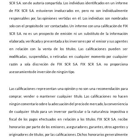
SCR S.A. son de autoría compartida. Los individuos identificados en un informe
de FIX SCR S.A. estuvieron involucrados en, pero no son individualmente
responsables por, las opiniones vertidas en él. Los individuos son nombrados
solo con el propósito de ser contactados. Un informe con una calificación de FIX
SCR S.A. no es un prospecto de emisión ni un substituto de la información
elaborada, verificada y presentada a los inversores por el emisor y sus agentes
en relación con la venta de los títulos. Las calificaciones pueden ser
modificadas, suspendidas, o retiradas en cualquier momento por cualquier
razón a sola discreción de FIX SCR S.A. FIX SCR S.A. no proporciona
asesoramiento de inversión de ningún tipo.
Las calificaciones representan una opinión y no son una recomendación para
comprar, vender o mantener cualquier título. Las calificaciones no hacen
ningún comentario sobre la adecuación del precio de mercado, la conveniencia
de cualquier título para un inversor particular o la naturaleza impositiva o
fiscal de los pagos efectuados en relación a los títulos. FIX SCR S.A. recibe
honorarios por parte de los emisores, aseguradores, garantes, otros agentes y
originadores de títulos, por las calificaciones. Dichos honorarios generalmente