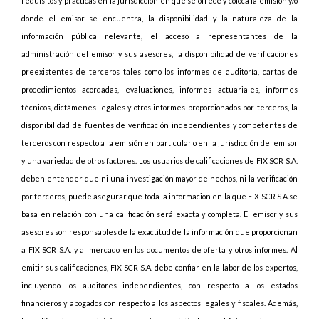
requisitos y prácticas en la jurisdicción en que se ofrece y coloca la emisión y/o
donde el emisor se encuentra, la disponibilidad y la naturaleza de la
información pública relevante, el acceso a representantes de la
administración del emisor y sus asesores, la disponibilidad de verificaciones
preexistentes de terceros tales como los informes de auditoría, cartas de
procedimientos acordadas, evaluaciones, informes actuariales, informes
técnicos, dictámenes legales y otros informes proporcionados por terceros, la
disponibilidad de fuentes de verificación independientes y competentes de
terceros con respecto a la emisión en particular o en la jurisdicción del emisor
y una variedad de otros factores. Los usuarios de calificaciones de FIX SCR S.A.
deben entender que ni una investigación mayor de hechos, ni la verificación
por terceros, puede asegurar que toda la información en la que FIX SCR S.A.se
basa en relación con una calificación será exacta y completa. El emisor y sus
asesores son responsables de la exactitud de la información que proporcionan
a FIX SCR S.A. y al mercado en los documentos de oferta y otros informes. Al
emitir sus calificaciones, FIX SCR S.A. debe confiar en la labor de los expertos,
incluyendo los auditores independientes, con respecto a los estados
financieros y abogados con respecto a los aspectos legales y fiscales. Además,