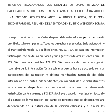
TERCEROS RELACIONADOS. LOS DETALLES DE DICHO SERVICIO DE
CALIFICACIONES SOBRE LAS CUALES EL ANALISTA LIDER ESTÁ BASADO EN
UNA ENTIDAD REGISTRADA ANTE LA UNIÓN EUROPEA, SE PUEDEN
ENCONTRAR EN EL RESUMEN DE LA ENTIDAD EN EL SITIO WEB DE FIX SCR S.A.
La reproducción o distribución total o parcial de este informe por terceros está
prohibida, salvo con permiso. Todos los derechos reservados. En la asignación y
el mantenimiento de sus calificaciones, FIX SCR S.A. se basa en información
fáctica que recibe de los emisores y sus agentes y de otras fuentes que FIX
SCR S.A. considera creíbles. FIX SCR S.A. lleva a cabo una investigación
razonable de la información fáctica sobre la que se basa de acuerdo con sus
metodologías de calificación y obtiene verificación razonable de dicha
información de fuentes independientes, en la medida de que dichas fuentes
se encuentren disponibles para una emisión dada o en una determinada
jurisdicción. La forma en que FIX SCR S.A. lleve a cabo la investigación factual y
el alcance de la verificación por parte de terceros que se obtenga, variará
dependiendo de la naturaleza de la emisión calificada y el emisor, los