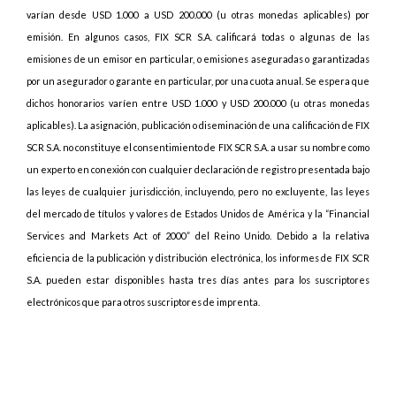
varían desde USD 1.000 a USD 200.000 (u otras monedas aplicables) por
emisión. En algunos casos, FIX SCR S.A. calificará todas o algunas de las
emisiones de un emisor en particular, o emisiones aseguradas o garantizadas
por un asegurador o garante en particular, por una cuota anual. Se espera que
dichos honorarios varíen entre USD 1.000 y USD 200.000 (u otras monedas
aplicables). La asignación, publicación o diseminación de una calificación de FIX
SCR S.A. no constituye el consentimiento de FIX SCR S.A. a usar su nombre como
un experto en conexión con cualquier declaración de registro presentada bajo
las leyes de cualquier jurisdicción, incluyendo, pero no excluyente, las leyes
del mercado de títulos y valores de Estados Unidos de América y la “Financial
Services and Markets Act of 2000” del Reino Unido. Debido a la relativa
eficiencia de la publicación y distribución electrónica, los informes de FIX SCR
S.A. pueden estar disponibles hasta tres días antes para los suscriptores
electrónicos que para otros suscriptores de imprenta.