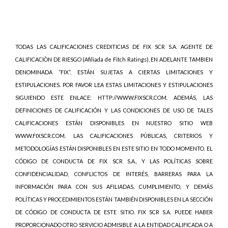
TODAS LAS CALIFICACIONES CREDITICIAS DE FIX SCR S.A. AGENTE DE
CALIFICACIÒN DE RIESGO (Afiliada de Fitch Ratings), EN ADELANTE TAMBIEN
DENOMINADA “FIX”, ESTÁN SUJETAS A CIERTAS LIMITACIONES Y
ESTIPULACIONES. POR FAVOR LEA ESTAS LIMITACIONES Y ESTIPULACIONES
SIGUIENDO ESTE ENLACE: HTTP://WWW.FIXSCR.COM. ADEMÁS, LAS
DEFINICIONES DE CALIFICACIÓN Y LAS CONDICIONES DE USO DE TALES
CALIFICACIONES ESTÁN DISPONIBLES EN NUESTRO SITIO WEB
WWW.FIXSCR.COM. LAS CALIFICACIONES PÚBLICAS, CRITERIOS Y
METODOLOGÍAS ESTÁN DISPONIBLES EN ESTE SITIO EN TODO MOMENTO. EL
CÓDIGO DE CONDUCTA DE FIX SCR S.A., Y LAS POLÍTICAS SOBRE
CONFIDENCIALIDAD, CONFLICTOS DE INTERÉS, BARRERAS PARA LA
INFORMACIÓN PARA CON SUS AFILIADAS, CUMPLIMIENTO, Y DEMÁS
POLÍTICAS Y PROCEDIMIENTOS ESTÁN TAMBIÉN DISPONIBLES EN LA SECCIÓN
DE CÓDIGO DE CONDUCTA DE ESTE SITIO. FIX SCR S.A. PUEDE HABER
PROPORCIONADO OTRO SERVICIO ADMISIBLE A LA ENTIDAD CALIFICADA O A