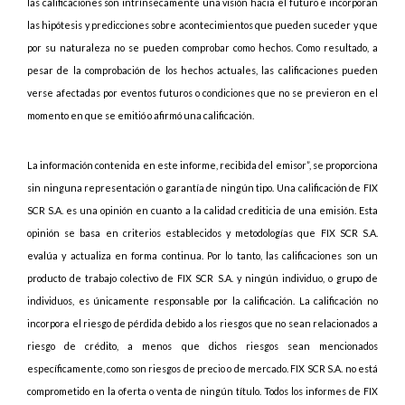
las calificaciones son intrínsecamente una visión hacia el futuro e incorporan
las hipótesis y predicciones sobre acontecimientos que pueden suceder y que
por su naturaleza no se pueden comprobar como hechos. Como resultado, a
pesar de la comprobación de los hechos actuales, las calificaciones pueden
verse afectadas por eventos futuros o condiciones que no se previeron en el
momento en que se emitió o afirmó una calificación.
La información contenida en este informe, recibida del emisor”, se proporciona
sin ninguna representación o garantía de ningún tipo. Una calificación de FIX
SCR S.A. es una opinión en cuanto a la calidad crediticia de una emisión. Esta
opinión se basa en criterios establecidos y metodologías que FIX SCR S.A.
evalúa y actualiza en forma continua. Por lo tanto, las calificaciones son un
producto de trabajo colectivo de FIX SCR S.A. y ningún individuo, o grupo de
individuos, es únicamente responsable por la calificación. La calificación no
incorpora el riesgo de pérdida debido a los riesgos que no sean relacionados a
riesgo de crédito, a menos que dichos riesgos sean mencionados
específicamente, como son riesgos de precio o de mercado. FIX SCR S.A. no está
comprometido en la oferta o venta de ningún título. Todos los informes de FIX