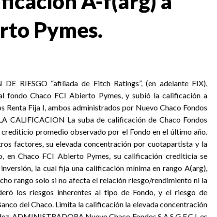
ficación A-f(arg) a
rto Pymes.
 RIESGO “afiliada de Fitch Ratings”, (en adelante FIX),
) al fondo Chaco FCI Abierto Pymes, y subió la calificación a
os Renta Fija I, ambos administrados por Nuevo Chaco Fondos
LA CALIFICACION La suba de calificación de Chaco Fondos
o crediticio promedio observado por el Fondo en el último año.
tros factores, su elevada concentración por cuotapartista y la
o, en Chaco FCI Abierto Pymes, su calificación crediticia se
nversión, la cual fija una calificación mínima en rango A(arg),
ho rango solo si no afecta el relación riesgo/rendimiento ni la
deró los riesgos inherentes al tipo de Fondo, y el riesgo de
nco del Chaco. Limita la calificación la elevada concentración
iquidez. ADMINISTRADORA Nuevo Chaco Fondos S.A.S.G.F.C.I. es