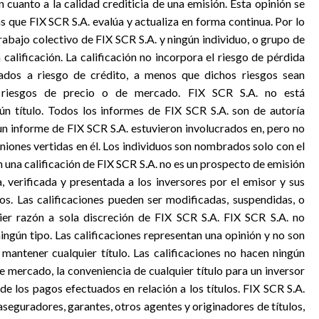
n cuanto a la calidad crediticia de una emisión. Esta opinión se
s que FIX SCR S.A. evalúa y actualiza en forma continua. Por lo
trabajo colectivo de FIX SCR S.A. y ningún individuo, o grupo de
calificación. La calificación no incorpora el riesgo de pérdida
ados a riesgo de crédito, a menos que dichos riesgos sean
 riesgos de precio o de mercado. FIX SCR S.A. no está
n título. Todos los informes de FIX SCR S.A. son de autoría
un informe de FIX SCR S.A. estuvieron involucrados en, pero no
niones vertidas en él. Los individuos son nombrados solo con el
 una calificación de FIX SCR S.A. no es un prospecto de emisión
, verificada y presentada a los inversores por el emisor y sus
los. Las calificaciones pueden ser modificadas, suspendidas, o
ier razón a sola discreción de FIX SCR S.A. FIX SCR S.A. no
ngún tipo. Las calificaciones representan una opinión y no son
antener cualquier título. Las calificaciones no hacen ningún
 mercado, la conveniencia de cualquier título para un inversor
 de los pagos efectuados en relación a los títulos. FIX SCR S.A.
aseguradores, garantes, otros agentes y originadores de títulos,