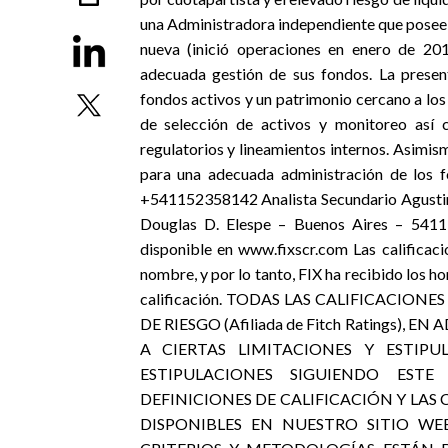
una Administradora independiente que posee u
nueva (inició operaciones en enero de 201
adecuada gestión de sus fondos. La prese
fondos activos y un patrimonio cercano a lo
de selección de activos y monitoreo así 
regulatorios y lineamientos internos. Asimis
para una adecuada administración de los f
+541152358142 Analista Secundario Agustin
Douglas D. Elespe – Buenos Aires – 5411
disponible en www.fixscr.com Las calificaci
nombre, y por lo tanto, FIX ha recibido los h
calificación. TODAS LAS CALIFICACIONE
DE RIESGO (Afiliada de Fitch Ratings)
A CIERTAS LIMITACIONES Y ESTIPU
ESTIPULACIONES SIGUIENDO ESTE 
DEFINICIONES DE CALIFICACIÓN Y LAS
DISPONIBLES EN NUESTRO SITIO WEB