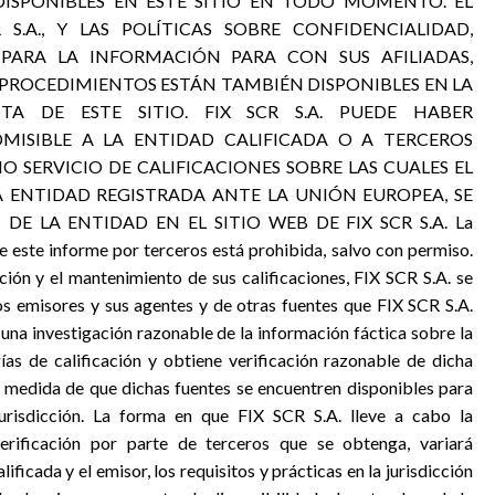
DISPONIBLES EN ESTE SITIO EN TODO MOMENTO. EL
.A., Y LAS POLÍTICAS SOBRE CONFIDENCIALIDAD,
 PARA LA INFORMACIÓN PARA CON SUS AFILIADAS,
 PROCEDIMIENTOS ESTÁN TAMBIÉN DISPONIBLES EN LA
A DE ESTE SITIO. FIX SCR S.A. PUEDE HABER
MISIBLE A LA ENTIDAD CALIFICADA O A TERCEROS
O SERVICIO DE CALIFICACIONES SOBRE LAS CUALES EL
A ENTIDAD REGISTRADA ANTE LA UNIÓN EUROPEA, SE
 LA ENTIDAD EN EL SITIO WEB DE FIX SCR S.A. La
de este informe por terceros está prohibida, salvo con permiso.
ción y el mantenimiento de sus calificaciones, FIX SCR S.A. se
os emisores y sus agentes y de otras fuentes que FIX SCR S.A.
 una investigación razonable de la información fáctica sobre la
s de calificación y obtiene verificación razonable de dicha
a medida de que dichas fuentes se encuentren disponibles para
risdicción. La forma en que FIX SCR S.A. lleve a cabo la
verificación por parte de terceros que se obtenga, variará
ificada y el emisor, los requisitos y prácticas en la jurisdicción