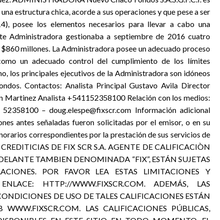
na estructura chica, acorde a sus operaciones y que pese a ser
4), posee los elementos necesarios para llevar a cabo una
nte Administradora gestionaba a septiembre de 2016 cuatro
s $860 millones. La Administradora posee un adecuado proceso
como un adecuado control del cumplimiento de los límites
mo, los principales ejecutivos de la Administradora son idóneos
ondos. Contactos: Analista Principal Gustavo Avila Director
 Martinez Analista +541152358100 Relación con los medios:
 52358100 – doug.elespe@fixscr.com Información adicional
ones antes señaladas fueron solicitadas por el emisor, o en su
onorarios correspondientes por la prestación de sus servicios de
S CREDITICIAS DE FIX SCR S.A. AGENTE DE CALIFICACIÒN
, EN ADELANTE TAMBIEN DENOMINADA “FIX”, ESTÁN SUJETAS
LACIONES. POR FAVOR LEA ESTAS LIMITACIONES Y
ENLACE: HTTP://WWW.FIXSCR.COM. ADEMÁS, LAS
 CONDICIONES DE USO DE TALES CALIFICACIONES ESTÁN
 WWW.FIXSCR.COM. LAS CALIFICACIONES PÚBLICAS,