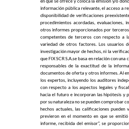
en que se ofrece y coloca la emisión y/o donde
información pública relevante, el acceso a re
disponibilidad de verificaciones preexistent
procedimientos acordadas, evaluaciones, in
otros informes proporcionados por terceros,
competentes de terceros con respecto a la 
variedad de otros factores. Los usuarios 
investigación mayor de hechos, ni la verifica
que FIX SCR S.A.se basa en relación con una c
responsables de la exactitud de la inform
documentos de oferta y otros informes. Al emi
los expertos, incluyendo los auditores inde
con respecto a los aspectos legales y fisca
hacia el futuro e incorporan las hipótesis 
por su naturaleza no se pueden comprobar co
hechos actuales, las calificaciones pueden
previeron en el momento en que se emitió 
informe, recibida del emisor”, se proporcio