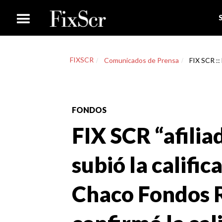
FIXSCR
Comunicados de Prensa
FIX SCR :: 
FONDOS
FIX SCR “afilia
subió la calific
Chaco Fondos Re