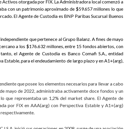
 Activos otorgada por FIX. La Administradora local comenzó a
taba con un patrimonio aproximado de $59.657 millones lo que
rcado. El Agente de Custodia es BNP Paribas Sucursal Buenos
a independiente que pertenece al Grupo Balanz. A fines de mayo
cercano a los $176.632 millones, entre 15 fondos abiertos, con
 tanto, el Agente de Custodia es Banco Comafi S.A., entidad
va Estable, para el endeudamiento de largo plazo y en A1+(arg),
endiente que posee los elementos necesarios para llevar a cabo
s de mayo de 2022, administraba activamente doce fondos y un
 lo que representaba un 1,2% del market share. El Agente de
cada por FIX en AAA(arg) con Perspectiva Estable y A1+(arg)
o respectivamente.
.I.S.A. inició sus operaciones en 2008, surge de una asociación