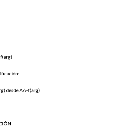
f(arg)
ificación:
rg) desde AA-f(arg)
ACIÓN