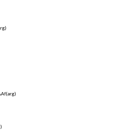
rg)
AAf(arg)
)