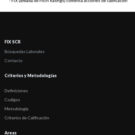
-
FIX (afiliada de Fitch Ratings) comenta acciones de calificación
de cinco F ...
-
FIX (afiliada de Fitch Ratings) comenta acciones de calificación
de cuatro ...
-
FIX (afiliada de Fitch Ratings) confirma y retira la calificación de
FIX SCR
un fon ...
Búsquedas Laborales
Contacto
Criterios y Metodologías
Definiciones
Codigos
Metodología
Criterios de Calificación
Areas