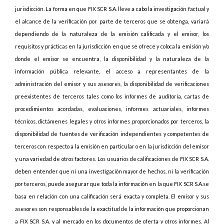
jurisdicción. La forma en que FIX SCR S.A. lleve a cabo la investigación factual y
el alcance de la verificación por parte de terceros que se obtenga, variará
dependiendo de la naturaleza de la emisión calificada y el emisor, los
requisitos y prácticas en la jurisdicción en que se ofrece y coloca la emisión y/o
donde el emisor se encuentra, la disponibilidad y la naturaleza de la
información pública relevante, el acceso a representantes de la
administración del emisor y sus asesores, la disponibilidad de verificaciones
preexistentes de terceros tales como los informes de auditoría, cartas de
procedimientos acordadas, evaluaciones, informes actuariales, informes
técnicos, dictámenes legales y otros informes proporcionados por terceros, la
disponibilidad de fuentes de verificación independientes y competentes de
terceros con respecto a la emisión en particular o en la jurisdicción del emisor
y una variedad de otros factores. Los usuarios de calificaciones de FIX SCR S.A.
deben entender que ni una investigación mayor de hechos, ni la verificación
por terceros, puede asegurar que toda la información en la que FIX SCR S.A.se
basa en relación con una calificación será exacta y completa. El emisor y sus
asesores son responsables de la exactitud de la información que proporcionan
a FIX SCR S.A. y al mercado en los documentos de oferta y otros informes. Al