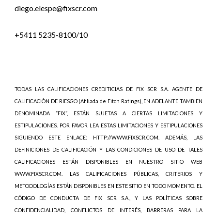
diego.elespe@fixscr.com
+5411 5235-8100/10
TODAS LAS CALIFICACIONES CREDITICIAS DE FIX SCR S.A. AGENTE DE
CALIFICACIÒN DE RIESGO (Afiliada de Fitch Ratings), EN ADELANTE TAMBIEN
DENOMINADA “FIX”, ESTÁN SUJETAS A CIERTAS LIMITACIONES Y
ESTIPULACIONES. POR FAVOR LEA ESTAS LIMITACIONES Y ESTIPULACIONES
SIGUIENDO ESTE ENLACE: HTTP://WWW.FIXSCR.COM. ADEMÁS, LAS
DEFINICIONES DE CALIFICACIÓN Y LAS CONDICIONES DE USO DE TALES
CALIFICACIONES ESTÁN DISPONIBLES EN NUESTRO SITIO WEB
WWW.FIXSCR.COM. LAS CALIFICACIONES PÚBLICAS, CRITERIOS Y
METODOLOGÍAS ESTÁN DISPONIBLES EN ESTE SITIO EN TODO MOMENTO. EL
CÓDIGO DE CONDUCTA DE FIX SCR S.A., Y LAS POLÍTICAS SOBRE
CONFIDENCIALIDAD, CONFLICTOS DE INTERÉS, BARRERAS PARA LA