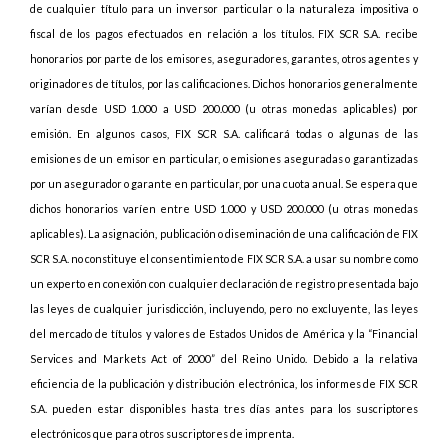
de cualquier título para un inversor particular o la naturaleza impositiva o
fiscal de los pagos efectuados en relación a los títulos. FIX SCR S.A. recibe
honorarios por parte de los emisores, aseguradores, garantes, otros agentes y
originadores de títulos, por las calificaciones. Dichos honorarios generalmente
varían desde USD 1.000 a USD 200.000 (u otras monedas aplicables) por
emisión. En algunos casos, FIX SCR S.A. calificará todas o algunas de las
emisiones de un emisor en particular, o emisiones aseguradas o garantizadas
por un asegurador o garante en particular, por una cuota anual. Se espera que
dichos honorarios varíen entre USD 1.000 y USD 200.000 (u otras monedas
aplicables). La asignación, publicación o diseminación de una calificación de FIX
SCR S.A. no constituye el consentimiento de FIX SCR S.A. a usar su nombre como
un experto en conexión con cualquier declaración de registro presentada bajo
las leyes de cualquier jurisdicción, incluyendo, pero no excluyente, las leyes
del mercado de títulos y valores de Estados Unidos de América y la “Financial
Services and Markets Act of 2000” del Reino Unido. Debido a la relativa
eficiencia de la publicación y distribución electrónica, los informes de FIX SCR
S.A. pueden estar disponibles hasta tres días antes para los suscriptores
electrónicos que para otros suscriptores de imprenta.