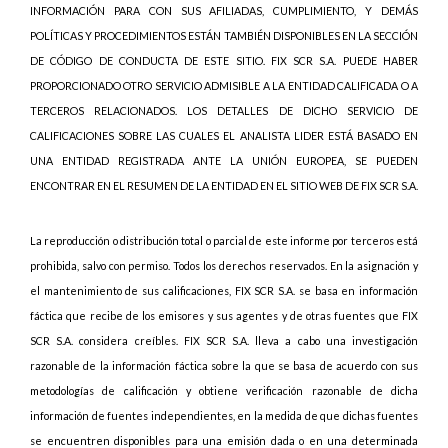
INFORMACIÓN PARA CON SUS AFILIADAS, CUMPLIMIENTO, Y DEMÁS
POLÍTICAS Y PROCEDIMIENTOS ESTÁN TAMBIÉN DISPONIBLES EN LA SECCIÓN
DE CÓDIGO DE CONDUCTA DE ESTE SITIO. FIX SCR S.A. PUEDE HABER
PROPORCIONADO OTRO SERVICIO ADMISIBLE A LA ENTIDAD CALIFICADA O A
TERCEROS RELACIONADOS. LOS DETALLES DE DICHO SERVICIO DE
CALIFICACIONES SOBRE LAS CUALES EL ANALISTA LIDER ESTÁ BASADO EN
UNA ENTIDAD REGISTRADA ANTE LA UNIÓN EUROPEA, SE PUEDEN
ENCONTRAR EN EL RESUMEN DE LA ENTIDAD EN EL SITIO WEB DE FIX SCR S.A.
La reproducción o distribución total o parcial de este informe por terceros está
prohibida, salvo con permiso. Todos los derechos reservados. En la asignación y
el mantenimiento de sus calificaciones, FIX SCR S.A. se basa en información
fáctica que recibe de los emisores y sus agentes y de otras fuentes que FIX
SCR S.A. considera creíbles. FIX SCR S.A. lleva a cabo una investigación
razonable de la información fáctica sobre la que se basa de acuerdo con sus
metodologías de calificación y obtiene verificación razonable de dicha
información de fuentes independientes, en la medida de que dichas fuentes
se encuentren disponibles para una emisión dada o en una determinada