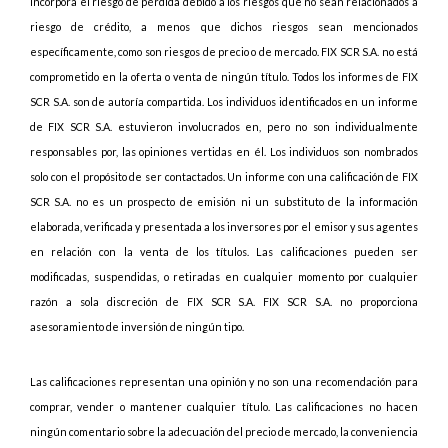
incorpora el riesgo de pérdida debido a los riesgos que no sean relacionados a
riesgo de crédito, a menos que dichos riesgos sean mencionados
específicamente, como son riesgos de precio o de mercado. FIX SCR S.A. no está
comprometido en la oferta o venta de ningún título. Todos los informes de FIX
SCR S.A. son de autoría compartida. Los individuos identificados en un informe
de FIX SCR S.A. estuvieron involucrados en, pero no son individualmente
responsables por, las opiniones vertidas en él. Los individuos son nombrados
solo con el propósito de ser contactados. Un informe con una calificación de FIX
SCR S.A. no es un prospecto de emisión ni un substituto de la información
elaborada, verificada y presentada a los inversores por el emisor y sus agentes
en relación con la venta de los títulos. Las calificaciones pueden ser
modificadas, suspendidas, o retiradas en cualquier momento por cualquier
razón a sola discreción de FIX SCR S.A. FIX SCR S.A. no proporciona
asesoramiento de inversión de ningún tipo.
Las calificaciones representan una opinión y no son una recomendación para
comprar, vender o mantener cualquier título. Las calificaciones no hacen
ningún comentario sobre la adecuación del precio de mercado, la conveniencia