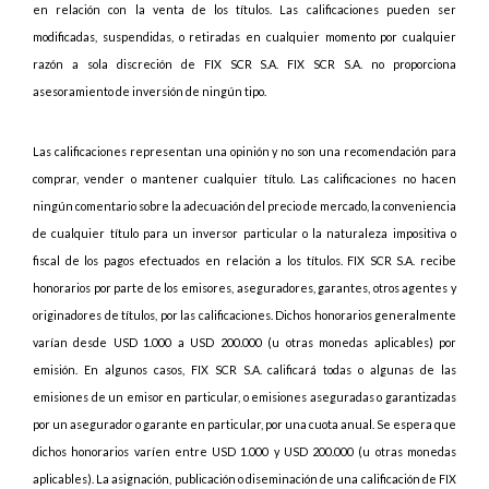
en relación con la venta de los títulos. Las calificaciones pueden ser
modificadas, suspendidas, o retiradas en cualquier momento por cualquier
razón a sola discreción de FIX SCR S.A. FIX SCR S.A. no proporciona
asesoramiento de inversión de ningún tipo.
Las calificaciones representan una opinión y no son una recomendación para
comprar, vender o mantener cualquier título. Las calificaciones no hacen
ningún comentario sobre la adecuación del precio de mercado, la conveniencia
de cualquier título para un inversor particular o la naturaleza impositiva o
fiscal de los pagos efectuados en relación a los títulos. FIX SCR S.A. recibe
honorarios por parte de los emisores, aseguradores, garantes, otros agentes y
originadores de títulos, por las calificaciones. Dichos honorarios generalmente
varían desde USD 1.000 a USD 200.000 (u otras monedas aplicables) por
emisión. En algunos casos, FIX SCR S.A. calificará todas o algunas de las
emisiones de un emisor en particular, o emisiones aseguradas o garantizadas
por un asegurador o garante en particular, por una cuota anual. Se espera que
dichos honorarios varíen entre USD 1.000 y USD 200.000 (u otras monedas
aplicables). La asignación, publicación o diseminación de una calificación de FIX