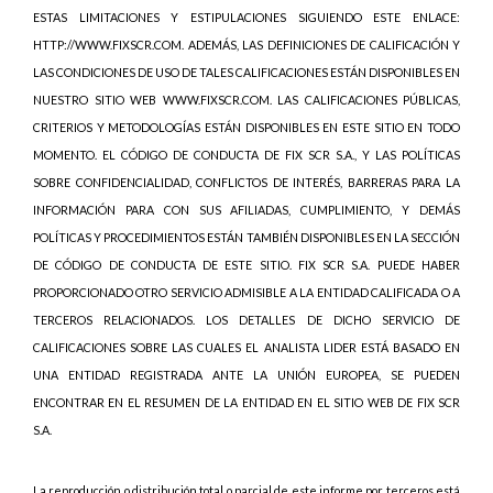
ESTAS LIMITACIONES Y ESTIPULACIONES SIGUIENDO ESTE ENLACE:
HTTP://WWW.FIXSCR.COM. ADEMÁS, LAS DEFINICIONES DE CALIFICACIÓN Y
LAS CONDICIONES DE USO DE TALES CALIFICACIONES ESTÁN DISPONIBLES EN
NUESTRO SITIO WEB WWW.FIXSCR.COM. LAS CALIFICACIONES PÚBLICAS,
CRITERIOS Y METODOLOGÍAS ESTÁN DISPONIBLES EN ESTE SITIO EN TODO
MOMENTO. EL CÓDIGO DE CONDUCTA DE FIX SCR S.A., Y LAS POLÍTICAS
SOBRE CONFIDENCIALIDAD, CONFLICTOS DE INTERÉS, BARRERAS PARA LA
INFORMACIÓN PARA CON SUS AFILIADAS, CUMPLIMIENTO, Y DEMÁS
POLÍTICAS Y PROCEDIMIENTOS ESTÁN TAMBIÉN DISPONIBLES EN LA SECCIÓN
DE CÓDIGO DE CONDUCTA DE ESTE SITIO. FIX SCR S.A. PUEDE HABER
PROPORCIONADO OTRO SERVICIO ADMISIBLE A LA ENTIDAD CALIFICADA O A
TERCEROS RELACIONADOS. LOS DETALLES DE DICHO SERVICIO DE
CALIFICACIONES SOBRE LAS CUALES EL ANALISTA LIDER ESTÁ BASADO EN
UNA ENTIDAD REGISTRADA ANTE LA UNIÓN EUROPEA, SE PUEDEN
ENCONTRAR EN EL RESUMEN DE LA ENTIDAD EN EL SITIO WEB DE FIX SCR
S.A.
La reproducción o distribución total o parcial de este informe por terceros está