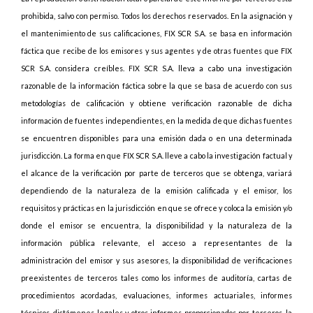
prohibida, salvo con permiso. Todos los derechos reservados. En la asignación y
el mantenimiento de sus calificaciones, FIX SCR S.A. se basa en información
fáctica que recibe de los emisores y sus agentes y de otras fuentes que FIX
SCR S.A. considera creíbles. FIX SCR S.A. lleva a cabo una investigación
razonable de la información fáctica sobre la que se basa de acuerdo con sus
metodologías de calificación y obtiene verificación razonable de dicha
información de fuentes independientes, en la medida de que dichas fuentes
se encuentren disponibles para una emisión dada o en una determinada
jurisdicción. La forma en que FIX SCR S.A. lleve a cabo la investigación factual y
el alcance de la verificación por parte de terceros que se obtenga, variará
dependiendo de la naturaleza de la emisión calificada y el emisor, los
requisitos y prácticas en la jurisdicción en que se ofrece y coloca la emisión y/o
donde el emisor se encuentra, la disponibilidad y la naturaleza de la
información pública relevante, el acceso a representantes de la
administración del emisor y sus asesores, la disponibilidad de verificaciones
preexistentes de terceros tales como los informes de auditoría, cartas de
procedimientos acordadas, evaluaciones, informes actuariales, informes
técnicos, dictámenes legales y otros informes proporcionados por terceros, la