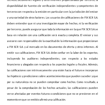
disponibilidad de fuentes de verificación independientes y competentes de
terceros con respecto a la emisión en particular o en la jurisdicción del emisor
y una variedad de otros factores. Los usuarios de calificaciones de FIX SCR S.A.
deben entender que ni una investigación mayor de hechos, ni la verificación
por terceros, puede asegurar que toda la información en la que FIX SCR S.A.se
basa en relación con una calificación será exacta y completa. El emisor y sus
asesores son responsables de la exactitud de la información que proporcionan
a FIX SCR S.A. y al mercado en los documentos de oferta y otros informes. Al
emitir sus calificaciones, FIX SCR S.A. debe confiar en la labor de los expertos,
incluyendo los auditores independientes, con respecto a los estados
financieros y abogados con respecto a los aspectos legales y fiscales. Además,
las calificaciones son intrínsecamente una visión hacia el futuro e incorporan
las hipótesis y predicciones sobre acontecimientos que pueden suceder y que
por su naturaleza no se pueden comprobar como hechos. Como resultado, a
pesar de la comprobación de los hechos actuales, las calificaciones pueden
verse afectadas por eventos futuros o condiciones que no se previeron en el
momento en que se emitió o afirmó una calificación.