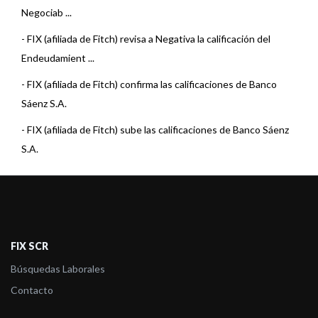
Negociab ...
-
FIX (afiliada de Fitch) revisa a Negativa la calificación del
Endeudamient ...
-
FIX (afiliada de Fitch) confirma las calificaciones de Banco
Sáenz S.A.
-
FIX (afiliada de Fitch) sube las calificaciones de Banco Sáenz
S.A.
-
Fix SCR asigna la calificación de las Obligaciones Negociables
Serie VIII d ...
-
FIX confirma las calificaciones de Banco Sáenz S.A. y revisa la
Perspectiva ...
FIX SCR
-
FIX revisó a Estable la perspectiva de varias Entidades
Búsquedas Laborales
Financieras
Contacto
-
FIX (afiliada de Fitch) asigna la calificación de las ON Serie VII d