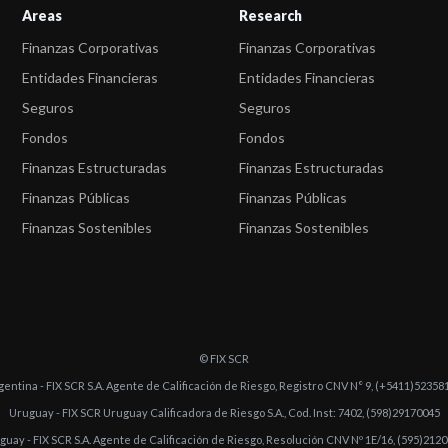
Areas
Research
Finanzas Corporativas
Finanzas Corporativas
Entidades Financieras
Entidades Financieras
Seguros
Seguros
Fondos
Fondos
Finanzas Estructuradas
Finanzas Estructuradas
Finanzas Públicas
Finanzas Públicas
Finanzas Sostenibles
Finanzas Sostenibles
© FIX SCR
gentina - FIX SCR S.A. Agente de Calificación de Riesgo, Registro CNV N° 9, (+5411)52358
Uruguay - FIX SCR Uruguay Calificadora de Riesgo S.A., Cod. Inst: 7402, (598)29170045
guay - FIX SCR S.A. Agente de Calificación de Riesgo, Resolución CNV Nº 1E/16, (595)212