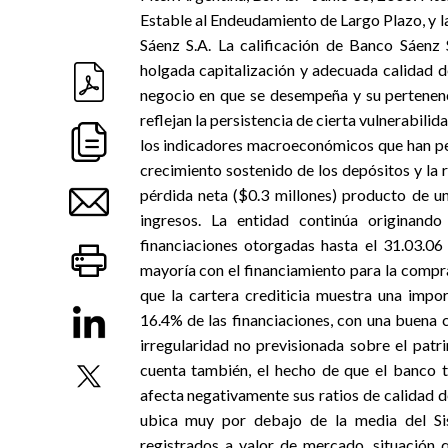
Estable al Endeudamiento de Largo Plazo, y 
Sáenz S.A. La calificación de Banco Sáenz S
holgada capitalización y adecuada calidad 
negocio en que se desempeña y su pertenenci
reflejan la persistencia de cierta vulnerabili
los indicadores macroeconómicos que han per
crecimiento sostenido de los depósitos y la r
pérdida neta ($0.3 millones) producto de 
ingresos. La entidad continúa originand
financiaciones otorgadas hasta el 31.03.0
mayoría con el financiamiento para la compr
que la cartera crediticia muestra una impor
16.4% de las financiaciones, con una buena 
irregularidad no previsionada sobre el patr
cuenta también, el hecho de que el banco ti
afecta negativamente sus ratios de calidad de
ubica muy por debajo de la media del Si
registrados a valor de mercado, situación q