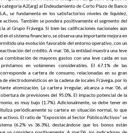
la categoría A2(arg) al Endeudamiento de Corto Plazo de Banco
.A., se fundamenta en los satisfactorios niveles de liquidez,
de activos. También se pondera positivamente el segmento del
a al Grupo Frávega. Si bien las calificaciones nacionales aún
dad en el sistema financiero, se observa una importante mejora en
mitido una evolución favorable del entorno operativo, con un
eactivación del crédito. A mar.´06, la entidad muestra una leve
una combinación de mayores gastos con una leve caída en sus
o préstamos en volúmenes considerables. El 67.1% de las
6 corresponde a cartera de consumo, relacionadas en su gran
a de electrodomésticos en la cadena de locales Frávega, por lo
tante atomización. La cartera irregular, alcanza a mar.´06, al
cobertura de previsiones del 95.0%. El impacto potencial de la
imonio, es muy bajo (1.7%). Adicionalmente, se debe tener en
tuliza periódicamente su cartera en situación normal, lo que
 activos. El ratio de “Exposición al Sector Público/Activos” se
stema (6.2% vs 36.3%), destacándose que los bonos están
ue se considera positivamente. A mar.’06, los indicadores de