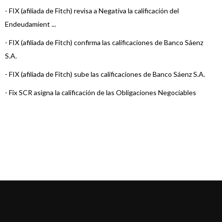
-
FIX (afiliada de Fitch) revisa a Negativa la calificación del
Endeudamient ...
-
FIX (afiliada de Fitch) confirma las calificaciones de Banco Sáenz
S.A.
-
FIX (afiliada de Fitch) sube las calificaciones de Banco Sáenz S.A.
-
Fix SCR asigna la calificación de las Obligaciones Negociables
Serie VIII d ...
-
FIX confirma las calificaciones de Banco Sáenz S.A. y revisa la
Perspectiva ...
-
FIX revisó a Estable la perspectiva de varias Entidades Financieras
-
FIX (afiliada de Fitch) asigna la calificación de las ON Serie VII d ...
-
FIX (afiliada de Fitch) confirma las calificaciones de Banco Sáenz S
...