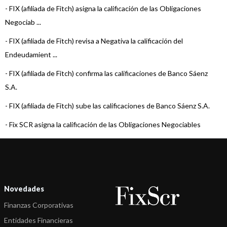
-
FIX (afiliada de Fitch) asigna la calificación de las Obligaciones
Negociab ...
-
FIX (afiliada de Fitch) revisa a Negativa la calificación del
Endeudamient ...
-
FIX (afiliada de Fitch) confirma las calificaciones de Banco Sáenz
S.A.
-
FIX (afiliada de Fitch) sube las calificaciones de Banco Sáenz S.A.
-
Fix SCR asigna la calificación de las Obligaciones Negociables
Serie VIII d ...
-
FIX confirma las calificaciones de Banco Sáenz S.A. y revisa la
Perspectiva ...
Novedades
-
FIX revisó a Estable la perspectiva de varias Entidades Financieras
Finanzas Corporativas
-
FIX (afiliada de Fitch) asigna la calificación de las ON Serie VII d ...
Entidades Financieras
-
FIX (afiliada de Fitch) confirma las calificaciones de Banco Sáenz S