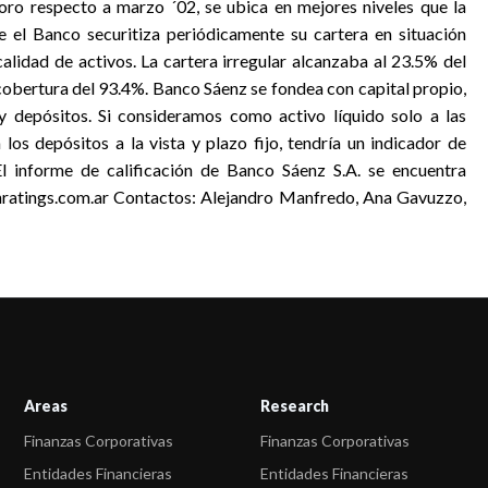
ioro respecto a marzo ´02, se ubica en mejores niveles que la
 el Banco securitiza periódicamente su cartera en situación
alidad de activos. La cartera irregular alcanzaba al 23.5% del
 cobertura del 93.4%. Banco Sáenz se fondea con capital propio,
y depósitos. Si consideramos como activo líquido solo a las
los depósitos a la vista y plazo fijo, tendría un indicador de
l informe de calificación de Banco Sáenz S.A. se encuentra
hratings.com.ar Contactos: Alejandro Manfredo, Ana Gavuzzo,
Areas
Research
Finanzas Corporativas
Finanzas Corporativas
Entidades Financieras
Entidades Financieras