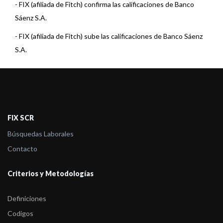
-
FIX (afiliada de Fitch) confirma las calificaciones de Banco
Sáenz S.A.
-
FIX (afiliada de Fitch) sube las calificaciones de Banco Sáenz
S.A.
-
Fix SCR asigna la calificación de las Obligaciones Negociables
Serie VIII d ...
-
FIX confirma las calificaciones de Banco Sáenz S.A. y revisa la
Perspectiva ...
FIX SCR
-
FIX revisó a Estable la perspectiva de varias Entidades
Búsquedas Laborales
Financieras
Contacto
-
FIX (afiliada de Fitch) asigna la calificación de las ON Serie VII d
Criterios y Metodologías
...
-
FIX (afiliada de Fitch) asigna la calificación de las ON
Definiciones
Subordinada ...
Codigos