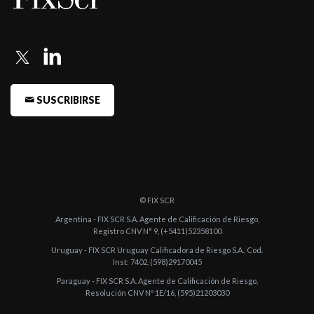
-
Fitch confirma las calificaciones de Banco Sáenz S.A.
-
Fitch confirma las calificaciones de Banco Sáenz SA
-
Fitch confirma las calificaciones de Banco Sáenz SA
-
Fitch confirma las calificaciones de Banco Sáenz SA
SUSCRIBIRSE
-
Fitch confirma las calificaciones de Banco Sáenz
-
Fitch confirma las calificaciones de Banco Saenz
-
Fitch confirma las calificaciones de Banco Saenz
-
Fitch confirma las calificaciones de Banco Sáenz
© FIX SCR
-
Fitch confirma las calificaciones de Banco Saenz
Argentina - FIX SCR S.A. Agente de Calificación de Riesgo,
Registro CNV N° 9, (+5411)52358100
-
Fitch sube a A(arg) la calificación de Endeudamiento de Largo
Uruguay - FIX SCR Uruguay Calificadora de Riesgo S.A., Cod.
Plazo de Banc ...
Inst: 7402, (598)29170045
-
Fitch confirma en A- Perspectiva Positiva la calificación de
Paraguay - FIX SCR S.A. Agente de Calificación de Riesgo,
Resolución CNV Nº 1E/16, (595)21203030
Endeudamiento ...