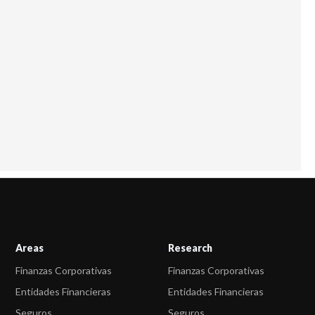
Areas
Research
Finanzas Corporativas
Finanzas Corporativas
Entidades Financieras
Entidades Financieras
Seguros
Seguros