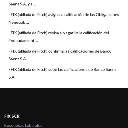
Sáenz S.A. y a ...
-
FIX (afiliada de Fitch) asigna la calificación de las Obligaciones
Negociab ...
-
FIX (afiliada de Fitch) revisa a Negativa la calificación del
Endeudamient ...
-
FIX (afiliada de Fitch) confirma las calificaciones de Banco
Sáenz S.A.
-
FIX (afiliada de Fitch) sube las calificaciones de Banco Sáenz
S.A.
-
Fix SCR asigna la calificación de las Obligaciones Negociables
Serie VIII d ...
-
FIX confirma las calificaciones de Banco Sáenz S.A. y revisa la
Perspectiva ...
FIX SCR
-
FIX revisó a Estable la perspectiva de varias Entidades
Búsquedas Laborales