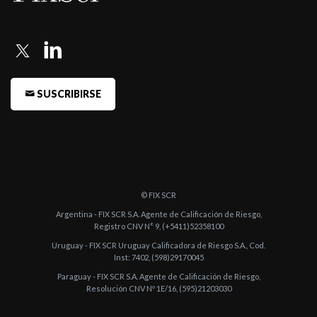
-
Fitch confirma las calificaciones de Banco Sáenz SA
-
Fitch confirma las calificaciones de Banco Sáenz SA
-
Fitch confirma las calificaciones de Banco Sáenz SA
SUSCRIBIRSE
-
Fitch confirma las calificaciones de Banco Sáenz
-
Fitch confirma las calificaciones de Banco Saenz
-
Fitch confirma las calificaciones de Banco Saenz
-
Fitch confirma las calificaciones de Banco Sáenz
© FIX SCR
-
Fitch confirma las calificaciones de Banco Saenz
Argentina - FIX SCR S.A. Agente de Calificación de Riesgo,
Registro CNV N° 9, (+5411)52358100
-
Fitch sube a A(arg) la calificación de Endeudamiento de Largo
Uruguay - FIX SCR Uruguay Calificadora de Riesgo S.A., Cod.
Plazo de Banc ...
Inst: 7402, (598)29170045
-
Fitch confirma en A- Perspectiva Positiva la calificación de
Paraguay - FIX SCR S.A. Agente de Calificación de Riesgo,
Resolución CNV Nº 1E/16, (595)21203030
Endeudamiento ...