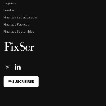
Seguros
-
Fitch baja la calificación de Cohen Infraestructura a
Fondos
BBB+/V6(arg)
Finanzas Estructuradas
-
Fitch sube la calificación del fondo Cohen Renta Fija a
Finanzas Públicas
AA-/V3(arg)
Finanzas Sostenibles
-
Fitch sube la calificación del fondo Cohen FCI Abierto Pymes a
A/V5( ...
-
Fitch sube calificación a Cohen Renta Fija Plus y confirma a
Cohen I ...
-
Fitch confirma calificaciones a los fondos Cohen
-
Fitch confirma calificaciones a los fondos Cohen
SUSCRIBIRSE
-
Fitch asigna A-/V6(arg) al fondo Cohen Infraestructura
-
Fitch confirma calificaciones de los fondos Cohen
-
Fitch comenta calificaciones de los fondos Cohen