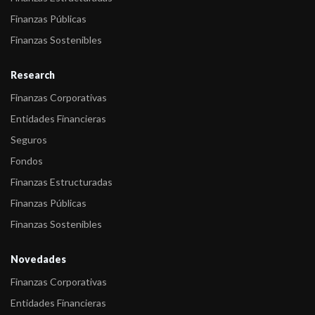
Integrae (C ...
Finanzas Públicas
-
FIX confirma la calificación del FCI Cohen Infraestructura.
Finanzas Sostenibles
-
FIX confirma las calificaciones de cuatro Fondos Cohen
Research
-
FIX (afiliada de Fitch) confirma las calificaciones de cuatro
Finanzas Corporativas
Fondos Cohen
Entidades Financieras
-
FIX SCR “afiliada de Fitch Ratings” baja la calificación de Cohen
Seguros
In ...
Fondos
-
FIX confirma la calificación del fondo Cohen Renta Fija a
Finanzas Estructuradas
AA-/V3(arg ...
Finanzas Públicas
-
FIX baja la calificación de Cohen Renta Fija Plus a A+/V6(arg)
Finanzas Sostenibles
-
FIX confirma la calificación del fondo Cohen FCI Abierto Pymes
Novedades
a A/V ...
Finanzas Corporativas
-
Fitch confirma la calificación de Cohen Renta Fija Plus en
Entidades Financieras
AA-/V6(ar ...