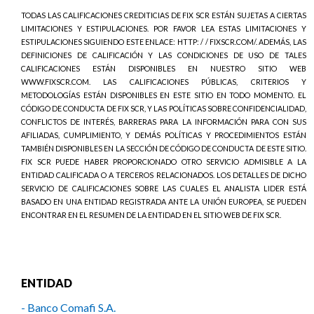
TODAS LAS CALIFICACIONES CREDITICIAS DE FIX SCR ESTÁN SUJETAS A CIERTAS
LIMITACIONES Y ESTIPULACIONES. POR FAVOR LEA ESTAS LIMITACIONES Y
ESTIPULACIONES SIGUIENDO ESTE ENLACE: HTTP: / / FIXSCR.COM/. ADEMÁS, LAS
DEFINICIONES DE CALIFICACIÓN Y LAS CONDICIONES DE USO DE TALES
CALIFICACIONES ESTÁN DISPONIBLES EN NUESTRO SITIO WEB
WWW.FIXSCR.COM. LAS CALIFICACIONES PÚBLICAS, CRITERIOS Y
METODOLOGÍAS ESTÁN DISPONIBLES EN ESTE SITIO EN TODO MOMENTO. EL
CÓDIGO DE CONDUCTA DE FIX SCR, Y LAS POLÍTICAS SOBRE CONFIDENCIALIDAD,
CONFLICTOS DE INTERÉS, BARRERAS PARA LA INFORMACIÓN PARA CON SUS
AFILIADAS, CUMPLIMIENTO, Y DEMÁS POLÍTICAS Y PROCEDIMIENTOS ESTÁN
TAMBIÉN DISPONIBLES EN LA SECCIÓN DE CÓDIGO DE CONDUCTA DE ESTE SITIO.
FIX SCR PUEDE HABER PROPORCIONADO OTRO SERVICIO ADMISIBLE A LA
ENTIDAD CALIFICADA O A TERCEROS RELACIONADOS. LOS DETALLES DE DICHO
SERVICIO DE CALIFICACIONES SOBRE LAS CUALES EL ANALISTA LIDER ESTÁ
BASADO EN UNA ENTIDAD REGISTRADA ANTE LA UNIÓN EUROPEA, SE PUEDEN
ENCONTRAR EN EL RESUMEN DE LA ENTIDAD EN EL SITIO WEB DE FIX SCR.
ENTIDAD
- Banco Comafi S.A.