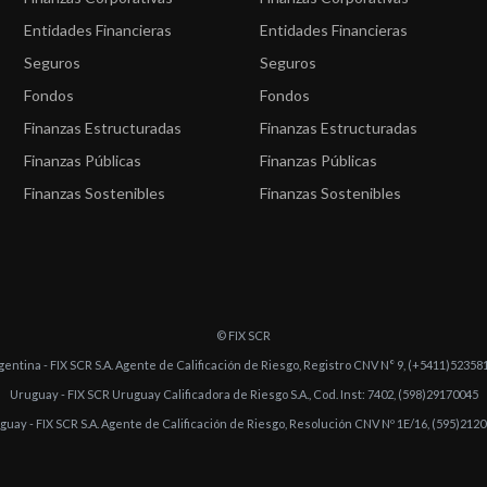
Entidades Financieras
Entidades Financieras
Seguros
Seguros
Fondos
Fondos
Finanzas Estructuradas
Finanzas Estructuradas
Finanzas Públicas
Finanzas Públicas
Finanzas Sostenibles
Finanzas Sostenibles
© FIX SCR
gentina - FIX SCR S.A. Agente de Calificación de Riesgo, Registro CNV N° 9, (+5411)52358
Uruguay - FIX SCR Uruguay Calificadora de Riesgo S.A., Cod. Inst: 7402, (598)29170045
guay - FIX SCR S.A. Agente de Calificación de Riesgo, Resolución CNV Nº 1E/16, (595)212