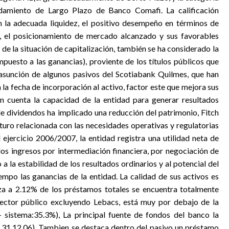
damiento de Largo Plazo de Banco Comafi. La calificación
la adecuada liquidez, el positivo desempeño en términos de
io, el posicionamiento de mercado alcanzado y sus favorables
 de la situación de capitalización, también se ha considerado la
mpuesto a las ganancias), proviente de los títulos públicos que
 asunción de algunos pasivos del Scotiabank Quilmes, que han
 la fecha de incorporación al activo, factor este que mejora sus
en cuenta la capacidad de la entidad para generar resultados
n de dividendos ha implicado una reducción del patrimonio, Fitch
uturo relacionada con las necesidades operativas y regulatorias
l ejercicio 2006/2007, la entidad registra una utilidad neta de
los ingresos por intermediación financiera, por negociación de
 a la estabilidad de los resultados ordinarios y al potencial del
iempo las ganancias de la entidad. La calidad de sus activos es
anza a 2.12% de los préstamos totales se encuentra totalmente
 sector público excluyendo Lebacs, está muy por debajo de la
 sistema:35.3%), La principal fuente de fondos del banco la
l 31.12.06). Tambien se destaca dentro del pasivo un préstamo