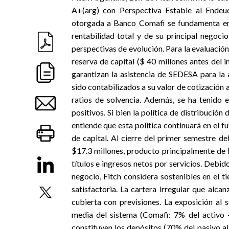
A+(arg) con Perspectiva Estable al Endeu
otorgada a Banco Comafi se fundamenta en 
rentabilidad total y de su principal negoc
perspectivas de evolución. Para la evaluación
reserva de capital ($ 40 millones antes del i
garantizan la asistencia de SEDESA para la
sido contabilizados a su valor de cotización a
ratios de solvencia. Además, se ha tenido 
positivos. Si bien la política de distribució
entiende que esta política continuará en el f
de capital. Al cierre del primer semestre de
$17.3 millones, producto principalmente de 
títulos e ingresos netos por servicios. Debido
negocio, Fitch considera sostenibles en el t
satisfactoria. La cartera irregular que alc
cubierta con previsiones. La exposición al
media del sistema (Comafi: 7% del activo -
constituyen los depósitos (70% del pasivo a