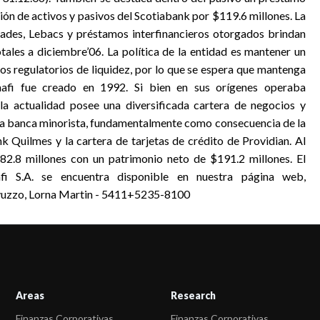
ón de activos y pasivos del Scotiabank por $119.6 millones. La
idades, Lebacs y préstamos interfinancieros otorgados brindan
tales a diciembre’06. La política de la entidad es mantener un
os regulatorios de liquidez, por lo que se espera que mantenga
mafi fue creado en 1992. Si bien en sus orígenes operaba
a actualidad posee una diversificada cartera de negocios y
n la banca minorista, fundamentalmente como consecuencia de la
k Quilmes y la cartera de tarjetas de crédito de Providian. Al
82.8 millones con un patrimonio neto de $191.2 millones. El
i S.A. se encuentra disponible en nuestra página web,
vuzzo, Lorna Martin - 5411+5235-8100
Areas
Research
Finanzas Corporativas
Finanzas Corporativas