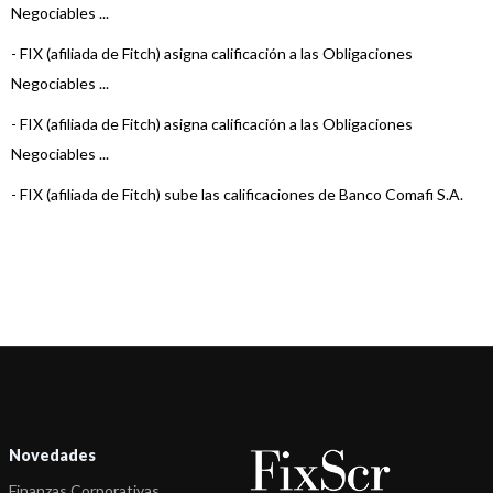
Negociables ...
-
FIX (afiliada de Fitch) asigna calificación a las Obligaciones
Negociables ...
-
FIX (afiliada de Fitch) asigna calificación a las Obligaciones
Negociables ...
-
FIX (afiliada de Fitch) sube las calificaciones de Banco Comafi S.A.
-
FIX (afiliada de Fitch) asigna calificación a las Obligaciones
Negociables ...
-
FIX (afiliada de Fitch) asigna calificación a las Obligaciones
Negociables ...
-
FIX (afiliada de Fitch) confirma las calificaciones de Banco Comafi
S.A.
-
FIX revisó a Estable la perspectiva de varias Entidades Financieras
Novedades
-
FIX (afiliada de Fitch) asigna calificación a las ON Clase 12 y 13 d ...
Finanzas Corporativas