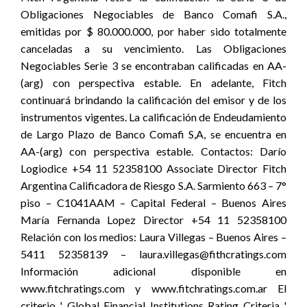
Obligaciones Negociables de Banco Comafi S.A.,
emitidas por $ 80.000.000, por haber sido totalmente
canceladas a su vencimiento. Las Obligaciones
Negociables Serie 3 se encontraban calificadas en AA-
(arg) con perspectiva estable. En adelante, Fitch
continuará brindando la calificación del emisor y de los
instrumentos vigentes. La calificación de Endeudamiento
de Largo Plazo de Banco Comafi S,A, se encuentra en
AA-(arg) con perspectiva estable. Contactos: Darío
Logiodice +54 11 52358100 Associate Director Fitch
Argentina Calificadora de Riesgo S.A. Sarmiento 663 – 7°
piso – C1041AAM – Capital Federal – Buenos Aires
María Fernanda Lopez Director +54 11 52358100
Relación con los medios: Laura Villegas – Buenos Aires –
5411 52358139 – laura.villegas@fithcratings.com
Información adicional disponible en
www.fitchratings.com y www.fitchratings.com.ar El
criterio ' Global Financial Institutions Rating Criteria '