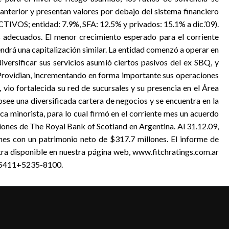
 anterior y presentan valores por debajo del sistema financiero
TIVOS; entidad: 7.9%, SFA: 12.5% y privados: 15.1% a dic.’09).
es adecuados. El menor crecimiento esperado para el corriente
ndrá una capitalización similar. La entidad comenzó a operar en
iversificar sus servicios asumió ciertos pasivos del ex SBQ, y
e Providian, incrementando en forma importante sus operaciones
vio fortalecida su red de sucursales y su presencia en el Área
osee una diversificada cartera de negocios y se encuentra en la
a minorista, para lo cual firmó en el corriente mes un acuerdo
iones de The Royal Bank of Scotland en Argentina. Al 31.12.09,
es con un patrimonio neto de $317.7 millones. El informe de
tra disponible en nuestra página web, www.fitchratings.com.ar
- 5411+5235-8100.