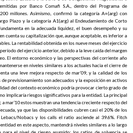
emitidas por Banco Comafi S.A., dentro del Programa de
00 millones. Asimismo, confirmó la categoría A+(arg) con
argo Plazo y la categoría A1(arg) al Endeudamiento de Corto
 fundamenta en la adecuada liquidez, el buen desempeño y su
 cuenta su capitalización que, aunque aceptable, es inferior a
bles. La rentabilidad obtenida en los nueve meses del ejercicio
eríodo del ejercicio anterior, debido a la leve caída del margen
eo. El entorno económico y las perspectivas del corriente año
ntenerse en niveles similares a los actuales hacia el cierre de
esenta una leve mejora respecto de mar’09, y la calidad de los
es de previsionamiento son adecuados y la exposición en activos
bilidad del contexto económico podría provocar cierto grado de
no implicaría riesgos significativos para la entidad. La principal
s; a mar’10 estos muestran una tendencia creciente respecto del
adecuada, ya que las disponibilidades cubren casi el 20% de los
 Lebacs/Nobacs y los calls el ratio asciende al 39.6%. Fitch
 entidad en este aspecto, mantendrá niveles similares a lo largo
le para el nivel de riesgo asumido; los ratios de solvencia se