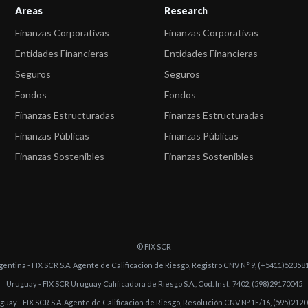
Areas
Research
Finanzas Corporativas
Finanzas Corporativas
Entidades Financieras
Entidades Financieras
Seguros
Seguros
Fondos
Fondos
Finanzas Estructuradas
Finanzas Estructuradas
Finanzas Públicas
Finanzas Públicas
Finanzas Sostenibles
Finanzas Sostenibles
© FIX SCR
gentina - FIX SCR S.A. Agente de Calificación de Riesgo, Registro CNV N° 9, (+5411)52358
Uruguay - FIX SCR Uruguay Calificadora de Riesgo S.A., Cod. Inst: 7402, (598)29170045
guay - FIX SCR S.A. Agente de Calificación de Riesgo, Resolución CNV Nº 1E/16, (595)212