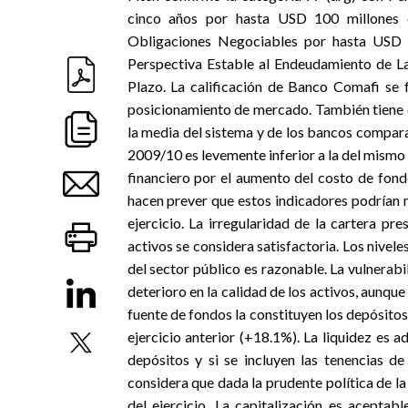
cinco años por hasta USD 100 millones 
Obligaciones Negociables por hasta USD 2
Perspectiva Estable al Endeudamiento de L
Plazo. La calificación de Banco Comafi se
posicionamiento de mercado. También tiene en
la media del sistema y de los bancos compara
2009/10 es levemente inferior a la del mismo p
financiero por el aumento del costo de fond
hacen prever que estos indicadores podrían ma
ejercicio. La irregularidad de la cartera pr
activos se considera satisfactoria. Los nivel
del sector público es razonable. La vulnera
deterioro en la calidad de los activos, aunque 
fuente de fondos la constituyen los depósito
ejercicio anterior (+18.1%). La liquidez es 
depósitos y si se incluyen las tenencias de
considera que dada la prudente política de la
del ejercicio. La capitalización es aceptab