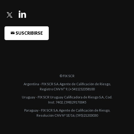
-
Fitch confirma las calificaciones de Banco Comafi S.A.
-
Fitch confirma las calificaciones de Banco Comafi S.A.
-
Fitch asigna A+(arg) a las ON a emitir por Banco Comafi S.A.
SUSCRIBIRSE
-
Fitch confirma las calificaciones del Banco Comafi S.A.
-
Fitch confirma las calificaciones del Banco Comafi S.A.
-
Fitch confirma las calificaciones del Banco Comafi S.A.
-
Fitch confirma las calificaciones del Banco Comafi S.A.
© FIX SCR
-
Fitch confirma las calificaciones del Banco Comafi S.A.
Argentina - FIX SCR S.A. Agente de Calificación de Riesgo,
Registro CNV N° 9, (+5411)52358100
-
Fitch confirma las calificaciones de Banco Comafi
Uruguay - FIX SCR Uruguay Calificadora de Riesgo S.A., Cod.
Inst: 7402, (598)29170045
-
Fitch confirma en A+(arg) la calificación de Endeudamiento de
Paraguay - FIX SCR S.A. Agente de Calificación de Riesgo,
Largo Plazo d ...
Resolución CNV Nº 1E/16, (595)21203030
-
Fitch confirma las calificaciones de Banco Comafi S.A.
-
Fitch asigna la categoría "A+(arg)" al Endeudamiento de Largo