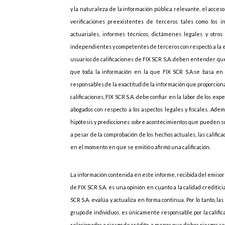
y la naturaleza de la información pública relevante, el acces
verificaciones preexistentes de terceros tales como los i
actuariales, informes técnicos, dictámenes legales y otros 
independientes y competentes de terceros con respecto a la emi
usuarios de calificaciones de FIX SCR S.A. deben entender que
que toda la información en la que FIX SCR S.A.se basa en r
responsables de la exactitud de la información que proporcionan
calificaciones, FIX SCR S.A. debe confiar en la labor de los ex
abogados con respecto a los aspectos legales y fiscales. Adem
hipótesis y predicciones sobre acontecimientos que pueden s
a pesar de la comprobación de los hechos actuales, las califi
en el momento en que se emitió o afirmó una calificación.
La información contenida en este informe, recibida del emisor”
de FIX SCR S.A. es una opinión en cuanto a la calidad creditic
SCR S.A. evalúa y actualiza en forma continua. Por lo tanto, las
grupo de individuos, es únicamente responsable por la califica
relacionados a riesgo de crédito, a menos que dichos riesgos 