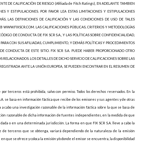
NTE DE CALIFICACIÒN DE RIESGO (Afiliada de Fitch Ratings), EN ADELANTE TAMBIEN
NES Y ESTIPULACIONES. POR FAVOR LEA ESTAS LIMITACIONES Y ESTIPULACIONES
ÁS, LAS DEFINICIONES DE CALIFICACIÓN Y LAS CONDICIONES DE USO DE TALES
EB WWW.FIXSCR.COM. LAS CALIFICACIONES PÚBLICAS, CRITERIOS Y METODOLOGÍAS
ÓDIGO DE CONDUCTA DE FIX SCR S.A., Y LAS POLÍTICAS SOBRE CONFIDENCIALIDAD,
 PARA CON SUS AFILIADAS, CUMPLIMIENTO, Y DEMÁS POLÍTICAS Y PROCEDIMIENTOS
DE CONDUCTA DE ESTE SITIO. FIX SCR S.A. PUEDE HABER PROPORCIONADO OTRO
OS RELACIONADOS. LOS DETALLES DE DICHO SERVICIO DE CALIFICACIONES SOBRE LAS
 REGISTRADA ANTE LA UNIÓN EUROPEA, SE PUEDEN ENCONTRAR EN EL RESUMEN DE
e por terceros está prohibida, salvo con permiso. Todos los derechos reservados. En la
S.A. se basa en información fáctica que recibe de los emisores y sus agentes y de otras
va a cabo una investigación razonable de la información fáctica sobre la que se basa de
icación razonable de dicha información de fuentes independientes, en la medida de que
ada o en una determinada jurisdicción. La forma en que FIX SCR S.A. lleve a cabo la
arte de terceros que se obtenga, variará dependiendo de la naturaleza de la emisión
ión en que se ofrece y coloca la emisión y/o donde el emisor se encuentra, la disponibilidad