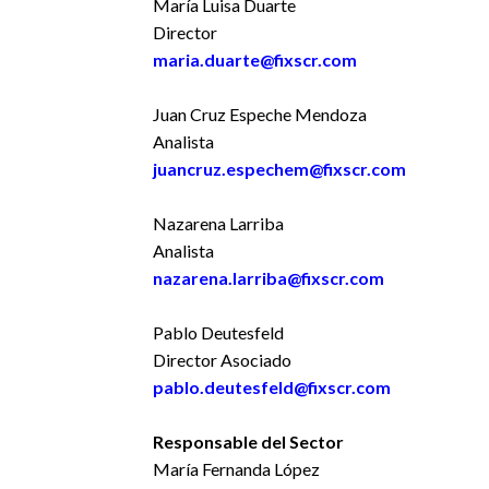
María Luisa Duarte
Director
maria.duarte@fixscr.com
Juan Cruz Espeche Mendoza
Analista
juancruz.espechem@fixscr.com
Nazarena Larriba
Analista
nazarena.larriba@fixscr.com
Pablo Deutesfeld
Director Asociado
pablo.deutesfeld@fixscr.com
Responsable del Sector
María Fernanda López