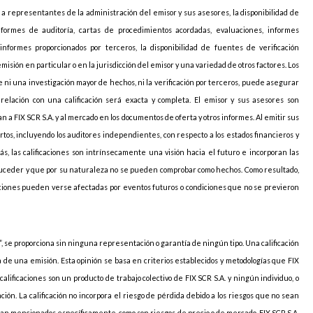
o a representantes de la administración del emisor y sus asesores, la disponibilidad de
nformes de auditoría, cartas de procedimientos acordadas, evaluaciones, informes
informes proporcionados por terceros, la disponibilidad de fuentes de verificación
sión en particular o en la jurisdicción del emisor y una variedad de otros factores. Los
 ni una investigación mayor de hechos, ni la verificación por terceros, puede asegurar
elación con una calificación será exacta y completa. El emisor y sus asesores son
 a FIX SCR S.A. y al mercado en los documentos de oferta y otros informes. Al emitir sus
pertos, incluyendo los auditores independientes, con respecto a los estados financieros y
ás, las calificaciones son intrínsecamente una visión hacia el futuro e incorporan las
uceder y que por su naturaleza no se pueden comprobar como hechos. Como resultado,
caciones pueden verse afectadas por eventos futuros o condiciones que no se previeron
, se proporciona sin ninguna representación o garantía de ningún tipo. Una calificación
ia de una emisión. Esta opinión se basa en criterios establecidos y metodologías que FIX
 calificaciones son un producto de trabajo colectivo de FIX SCR S.A. y ningún individuo, o
ción. La calificación no incorpora el riesgo de pérdida debido a los riesgos que no sean
sean mencionados específicamente, como son riesgos de precio o de mercado. FIX SCR S.A.