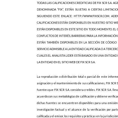
TODAS LAS CALIFICACIONES CREDITICIAS DE FIX SCR S.A. AGE
DENOMINADA “FIX”, ESTÁN SUJETAS A CIERTAS LIMITACIO
SIGUIENDO ESTE ENLACE: HTTP://WWW.FIXSCR.COM. ADEM
CALIFICACIONES ESTÁN DISPONIBLES EN NUESTRO SITIO W
ESTÁN DISPONIBLES EN ESTE SITIO EN TODO MOMENTO. EL C
CONFLICTOS DE INTERÉS, BARRERAS PARA LA INFORMACIÓN
ESTÁN TAMBIÉN DISPONIBLES EN LA SECCIÓN DE CÓDIGO 
SERVICIO ADMISIBLE A LA ENTIDAD CALIFICADA O A TERCER
CUALES EL ANALISTA LIDER ESTÁ BASADO EN UNA ENTIDAD
LA ENTIDAD EN EL SITIO WEB DE FIX SCR S.A.
La reproducción o distribución total o parcial de este inform
asignación y el mantenimiento de sus calificaciones, FIX SCR 
fuentes que FIX SCR S.A. considera creíbles. FIX SCR S.A. lle
acuerdo con sus metodologías de calificación y obtiene verif
dichas fuentes se encuentren disponibles para una emisión d
investigación factual y el alcance de la verificación por p
calificada y el emisor, los requisitos y prácticas en la jurisdicc