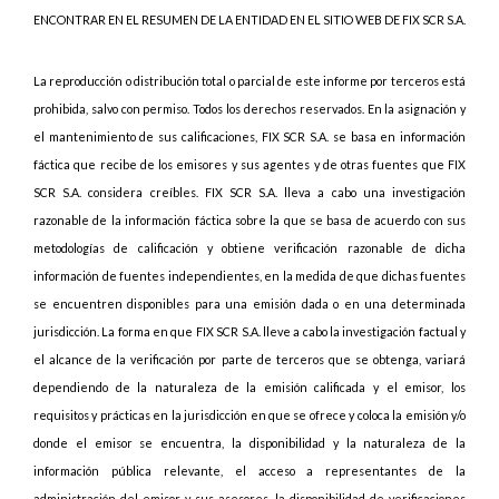
ENCONTRAR EN EL RESUMEN DE LA ENTIDAD EN EL SITIO WEB DE FIX SCR S.A.
La reproducción o distribución total o parcial de este informe por terceros está
prohibida, salvo con permiso. Todos los derechos reservados. En la asignación y
el mantenimiento de sus calificaciones, FIX SCR S.A. se basa en información
fáctica que recibe de los emisores y sus agentes y de otras fuentes que FIX
SCR S.A. considera creíbles. FIX SCR S.A. lleva a cabo una investigación
razonable de la información fáctica sobre la que se basa de acuerdo con sus
metodologías de calificación y obtiene verificación razonable de dicha
información de fuentes independientes, en la medida de que dichas fuentes
se encuentren disponibles para una emisión dada o en una determinada
jurisdicción. La forma en que FIX SCR S.A. lleve a cabo la investigación factual y
el alcance de la verificación por parte de terceros que se obtenga, variará
dependiendo de la naturaleza de la emisión calificada y el emisor, los
requisitos y prácticas en la jurisdicción en que se ofrece y coloca la emisión y/o
donde el emisor se encuentra, la disponibilidad y la naturaleza de la
información pública relevante, el acceso a representantes de la
administración del emisor y sus asesores, la disponibilidad de verificaciones