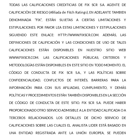
TODAS LAS CALIFICACIONES CREDITICIAS DE FIX SCR S.A. AGENTE DE
CALIFICACIÒN DE RIESGO (Afiliada de Fitch Ratings), EN ADELANTE TAMBIEN
DENOMINADA “FIX”, ESTÁN SUJETAS A CIERTAS LIMITACIONES Y
ESTIPULACIONES. POR FAVOR LEA ESTAS LIMITACIONES Y ESTIPULACIONES
SIGUIENDO ESTE ENLACE: HTTP://WWW.FIXSCR.COM. ADEMÁS, LAS
DEFINICIONES DE CALIFICACIÓN Y LAS CONDICIONES DE USO DE TALES
CALIFICACIONES ESTÁN DISPONIBLES EN NUESTRO SITIO WEB
WWW.FIXSCR.COM. LAS CALIFICACIONES PÚBLICAS, CRITERIOS Y
METODOLOGÍAS ESTÁN DISPONIBLES EN ESTE SITIO EN TODO MOMENTO. EL
CÓDIGO DE CONDUCTA DE FIX SCR S.A., Y LAS POLÍTICAS SOBRE
CONFIDENCIALIDAD, CONFLICTOS DE INTERÉS, BARRERAS PARA LA
INFORMACIÓN PARA CON SUS AFILIADAS, CUMPLIMIENTO, Y DEMÁS
POLÍTICAS Y PROCEDIMIENTOS ESTÁN TAMBIÉN DISPONIBLES EN LA SECCIÓN
DE CÓDIGO DE CONDUCTA DE ESTE SITIO. FIX SCR S.A. PUEDE HABER
PROPORCIONADO OTRO SERVICIO ADMISIBLE A LA ENTIDAD CALIFICADA O A
TERCEROS RELACIONADOS. LOS DETALLES DE DICHO SERVICIO DE
CALIFICACIONES SOBRE LAS CUALES EL ANALISTA LIDER ESTÁ BASADO EN
UNA ENTIDAD REGISTRADA ANTE LA UNIÓN EUROPEA, SE PUEDEN