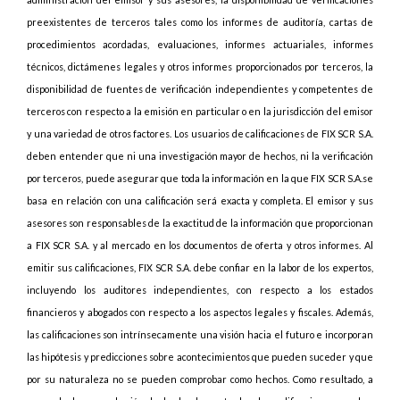
preexistentes de terceros tales como los informes de auditoría, cartas de
procedimientos acordadas, evaluaciones, informes actuariales, informes
técnicos, dictámenes legales y otros informes proporcionados por terceros, la
disponibilidad de fuentes de verificación independientes y competentes de
terceros con respecto a la emisión en particular o en la jurisdicción del emisor
y una variedad de otros factores. Los usuarios de calificaciones de FIX SCR S.A.
deben entender que ni una investigación mayor de hechos, ni la verificación
por terceros, puede asegurar que toda la información en la que FIX SCR S.A.se
basa en relación con una calificación será exacta y completa. El emisor y sus
asesores son responsables de la exactitud de la información que proporcionan
a FIX SCR S.A. y al mercado en los documentos de oferta y otros informes. Al
emitir sus calificaciones, FIX SCR S.A. debe confiar en la labor de los expertos,
incluyendo los auditores independientes, con respecto a los estados
financieros y abogados con respecto a los aspectos legales y fiscales. Además,
las calificaciones son intrínsecamente una visión hacia el futuro e incorporan
las hipótesis y predicciones sobre acontecimientos que pueden suceder y que
por su naturaleza no se pueden comprobar como hechos. Como resultado, a