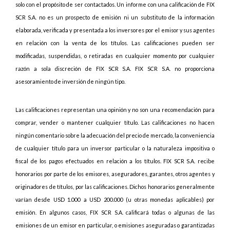
solo con el propósito de ser contactados. Un informe con una calificación de FIX
SCR S.A. no es un prospecto de emisión ni un substituto de la información
elaborada, verificada y presentada a los inversores por el emisor y sus agentes
en relación con la venta de los títulos. Las calificaciones pueden ser
modificadas, suspendidas, o retiradas en cualquier momento por cualquier
razón a sola discreción de FIX SCR S.A. FIX SCR S.A. no proporciona
asesoramiento de inversión de ningún tipo.
Las calificaciones representan una opinión y no son una recomendación para
comprar, vender o mantener cualquier título. Las calificaciones no hacen
ningún comentario sobre la adecuación del precio de mercado, la conveniencia
de cualquier título para un inversor particular o la naturaleza impositiva o
fiscal de los pagos efectuados en relación a los títulos. FIX SCR S.A. recibe
honorarios por parte de los emisores, aseguradores, garantes, otros agentes y
originadores de títulos, por las calificaciones. Dichos honorarios generalmente
varían desde USD 1.000 a USD 200.000 (u otras monedas aplicables) por
emisión. En algunos casos, FIX SCR S.A. calificará todas o algunas de las
emisiones de un emisor en particular, o emisiones aseguradas o garantizadas