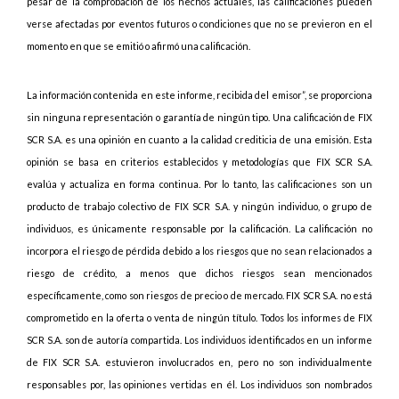
pesar de la comprobación de los hechos actuales, las calificaciones pueden
verse afectadas por eventos futuros o condiciones que no se previeron en el
momento en que se emitió o afirmó una calificación.
La información contenida en este informe, recibida del emisor”, se proporciona
sin ninguna representación o garantía de ningún tipo. Una calificación de FIX
SCR S.A. es una opinión en cuanto a la calidad crediticia de una emisión. Esta
opinión se basa en criterios establecidos y metodologías que FIX SCR S.A.
evalúa y actualiza en forma continua. Por lo tanto, las calificaciones son un
producto de trabajo colectivo de FIX SCR S.A. y ningún individuo, o grupo de
individuos, es únicamente responsable por la calificación. La calificación no
incorpora el riesgo de pérdida debido a los riesgos que no sean relacionados a
riesgo de crédito, a menos que dichos riesgos sean mencionados
específicamente, como son riesgos de precio o de mercado. FIX SCR S.A. no está
comprometido en la oferta o venta de ningún título. Todos los informes de FIX
SCR S.A. son de autoría compartida. Los individuos identificados en un informe
de FIX SCR S.A. estuvieron involucrados en, pero no son individualmente
responsables por, las opiniones vertidas en él. Los individuos son nombrados