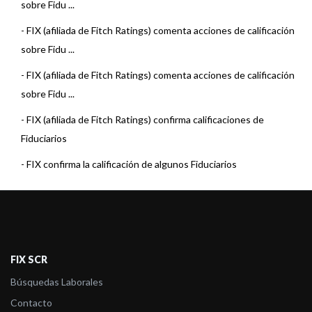
sobre Fidu ...
-
FIX (afiliada de Fitch Ratings) comenta acciones de calificación
sobre Fidu ...
-
FIX (afiliada de Fitch Ratings) comenta acciones de calificación
sobre Fidu ...
-
FIX (afiliada de Fitch Ratings) confirma calificaciones de
Fiduciarios
-
FIX confirma la calificación de algunos Fiduciarios
-
FIX SCR sube la calificación de Fiduciario de Nación
Fideicomisos S.A.
-
FIX (Afiliada a Fitch Ratings) confirma la calificación de Nación
Fideicomi ...
FIX SCR
-
FIX (Afiliada a Fitch Ratings) afirma la calificación de Nació ...
Búsquedas Laborales
Contacto
-
FIX (afiliada a Fitch) afirma la calificación de Nación Fidei ...