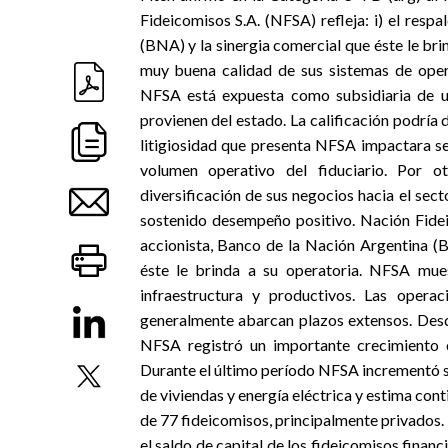
Fideicomisos S.A. (NFSA) refleja: i) el resp
(BNA) y la sinergia comercial que éste le brin
muy buena calidad de sus sistemas de opera
NFSA está expuesta como subsidiaria de u
provienen del estado. La calificación podría d
litigiosidad que presenta NFSA impactara se
volumen operativo del fiduciario. Por o
diversificación de sus negocios hacia el secto
sostenido desempeño positivo. Nación Fidei
accionista, Banco de la Nación Argentina (B
éste le brinda a su operatoria. NFSA mues
infraestructura y productivos. Las opera
generalmente abarcan plazos extensos. Desde
NFSA registró un importante crecimiento d
Durante el último período NFSA incrementó s
de viviendas y energía eléctrica y estima con
de 77 fideicomisos, principalmente privados. 
el saldo de capital de los fideicomisos finan