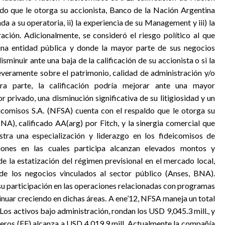
aldo que le otorga su accionista, Banco de la Nación Argentina
da a su operatoria, ii) la experiencia de su Management y iii) la
ción. Adicionalmente, se consideró el riesgo político al que
na entidad pública y donde la mayor parte de sus negocios
isminuir ante una baja de la calificación de su accionista o si la
veramente sobre el patrimonio, calidad de administración y/o
tra parte, la calificación podría mejorar ante una mayor
r privado, una disminución significativa de su litigiosidad y un
comisos S.A. (NFSA) cuenta con el respaldo que le otorga su
NA), calificado AA(arg) por Fitch, y la sinergia comercial que
tra una especialización y liderazgo en los fideicomisos de
ciones en las cuales participa alcanzan elevados montos y
 la estatización del régimen previsional en el mercado local,
e los negocios vinculados al sector público (Anses, BNA).
u participación en las operaciones relacionadas con programas
tinuar creciendo en dichas áreas. A ene’12, NFSA maneja un total
Los activos bajo administración, rondan los USD 9,045.3 mill., y
cieros (FF) alcanza a USD 4,019.9 mill. Actualmente la compañía