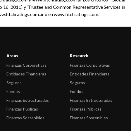
osto 16, 2011) y ‘Trustee and Common Representative Services in
ww.fitchratings.com.ar o en www.fitchratings.com.
Areas
Research
Finanzas Corporativas
Finanzas Corporativas
Entidades Financieras
Entidades Financieras
Seguros
Seguros
Fondos
Fondos
Finanzas Estructuradas
Finanzas Estructuradas
Finanzas Públicas
Finanzas Públicas
Finanzas Sostenibles
Finanzas Sostenibles