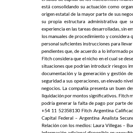
está consolidando su actuación como organiz
origen estatal de la mayor parte de sus nego
su propia estructura administrativa que s
experiencia en las tareas desarrolladas, sin e
los manuales de procedimiento y considera q
personal suficientes instrucciones para llev
pendientes que, de acuerdo a lo informado po
Fitch considera que el nicho en el cual se des
situaciones que podrían introducir riesgos i
documentación y la generación y gestión de 
seguridad a sus operaciones, un elevado nive
negocios. La compañía presenta un buen dese
liquidación por montos significativos. Fitch
podría generar la falta de pago por parte de
+54 11 52358130 Fitch Argentina Calific
Capital Federal – Argentina Analista Secu
Relación con los medios: Laura Villegas – B
Información adicional disponible en www.fit