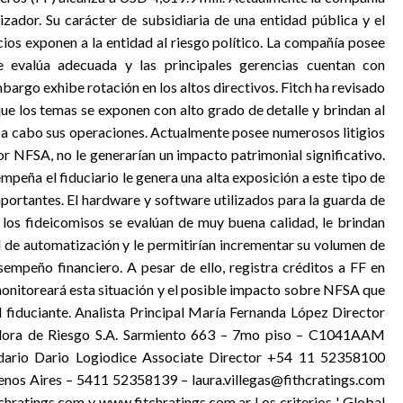
ador. Su carácter de subsidiaria de una entidad pública y el
cios exponen a la entidad al riesgo político. La compañía posee
e evalúa adecuada y las principales gerencias cuentan con
mbargo exhibe rotación en los altos directivos. Fitch ha revisado
ue los temas se exponen con alto grado de detalle y brindan al
ar a cabo sus operaciones. Actualmente posee numerosos litigios
r NFSA, no le generarían un impacto patrimonial significativo.
empeña el fiduciario le genera una alta exposición a este tipo de
mportantes. El hardware y software utilizados para la guarda de
los fideicomisos se evalúan de muy buena calidad, le brindan
l de automatización y le permitirían incrementar su volumen de
mpeño financiero. A pesar de ello, registra créditos a FF en
 monitoreará esta situación y el posible impacto sobre NFSA que
l fiduciante. Analista Principal María Fernanda López Director
adora de Riesgo S.A. Sarmiento 663 – 7mo piso – C1041AAM
ndario Dario Logiodice Associate Director +54 11 52358100
uenos Aires – 5411 52358139 – laura.villegas@fithcratings.com
chratings.com y www.fitchratings.com.ar Los criterios ' Global