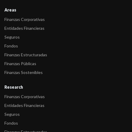
-
FIX (afiliada de Fitch Ratings) comenta acciones de calificación
sobre Fidu ...
Areas
Finanzas Corporativas
-
FIX (afiliada de Fitch Ratings) comenta acciones de calificación
sobre Fidu ...
Entidades Financieras
Seguros
-
FIX (afiliada de Fitch Ratings) confirma calificaciones de
Fondos
Fiduciarios
Finanzas Estructuradas
Finanzas Públicas
Finanzas Sostenibles
Research
Finanzas Corporativas
Entidades Financieras
Seguros
Fondos
Finanzas Estructuradas