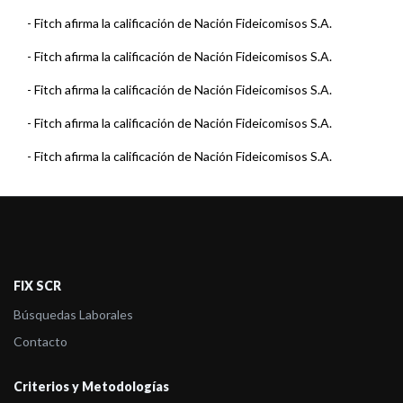
-
Fitch afirma la calificación de Nación Fideicomisos S.A.
-
Fitch afirma la calificación de Nación Fideicomisos S.A.
-
Fitch afirma la calificación de Nación Fideicomisos S.A.
-
Fitch afirma la calificación de Nación Fideicomisos S.A.
-
Fitch afirma la calificación de Nación Fideicomisos S.A.
-
Fitch afirma la calificación de Nación Fideicomisos S.A.
-
Fitch afirma la calificación de Nación Fideicomisos S.A.
-
Fitch afirma la calificación de Nación Fideicomisos S.A.
FIX SCR
-
Fitch confirma la calificación de Nación Fideicomisos S.A.
Búsquedas Laborales
-
Fitch califica Nación Fideicomisos S.A.
Contacto
-
FIX (Afiliada a Fitch Ratings) sube la calificación de Nación
Fideicomisos ...
Criterios y Metodologías