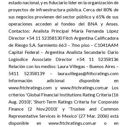
estado nacional, y es fiduciario líder en la organización de
proyectos de infraestructura pública. Cerca del 80% de
sus negocios provienen del sector público y 65% de sus
operaciones acceden al fondeo del BNA y Anses.
Contactos: Analista Principal María Fernanda López
Director +54 11 52358130 Fitch Argentina Calificadora
de Riesgo S.A. Sarmiento 663 – 7mo piso – C1041AAM
Capital Federal – Argentina Analista Secundario Dario
Logiodice Associate Director +54 11 52358136
Relación con los medios: Laura Villegas – Buenos Aires –
5411 52358139 – laura.villegas@fithcratings.com
Información adicional disponible en
www.fitchratings.com y www.fitchratings.com.ar Los
criterios 'Global Financial Institutions Rating Criteria (16
Aug. 2010)', ‘Short-Term Ratings Criteria for Corporate
Finance (2 Nov.2010)’ y ‘Trustee and Common
Representative Services in Mexico’ (27 Mar. 2006) está
disponible en www.fitchratings.com.ar o en