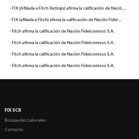
-
FIX (Afiliada a Fitch Ratings) afirma la calificación de Nació ...
-
FIX (afiliada a Fitch) afirma la calificación de Nación Fidei ...
-
Fitch afirma la calificación de Nación Fideicomisos S.A.
-
Fitch afirma la calificación de Nación Fideicomisos S.A.
-
Fitch afirma la calificación de Nación Fideicomisos S.A.
-
Fitch afirma la calificación de Nación Fideicomisos S.A.
-
Fitch afirma la calificación de Nación Fideicomisos S.A.
-
Fitch afirma la calificación de Nación Fideicomisos S.A.
-
Fitch afirma la calificación de Nación Fideicomisos S.A.
FIX SCR
-
Fitch confirma la calificación de Nación Fideicomisos S.A.
Búsquedas Laborales
-
Fitch califica Nación Fideicomisos S.A.
Contacto
-
FIX (Afiliada a Fitch Ratings) sube la calificación de Nación