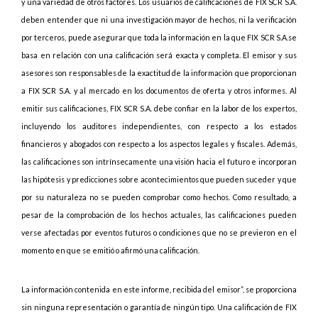
y una variedad de otros factores. Los usuarios de calificaciones de FIX SCR S.A.
deben entender que ni una investigación mayor de hechos, ni la verificación
por terceros, puede asegurar que toda la información en la que FIX SCR S.A.se
basa en relación con una calificación será exacta y completa. El emisor y sus
asesores son responsables de la exactitud de la información que proporcionan
a FIX SCR S.A. y al mercado en los documentos de oferta y otros informes. Al
emitir sus calificaciones, FIX SCR S.A. debe confiar en la labor de los expertos,
incluyendo los auditores independientes, con respecto a los estados
financieros y abogados con respecto a los aspectos legales y fiscales. Además,
las calificaciones son intrínsecamente una visión hacia el futuro e incorporan
las hipótesis y predicciones sobre acontecimientos que pueden suceder y que
por su naturaleza no se pueden comprobar como hechos. Como resultado, a
pesar de la comprobación de los hechos actuales, las calificaciones pueden
verse afectadas por eventos futuros o condiciones que no se previeron en el
momento en que se emitió o afirmó una calificación.
La información contenida en este informe, recibida del emisor”, se proporciona
sin ninguna representación o garantía de ningún tipo. Una calificación de FIX