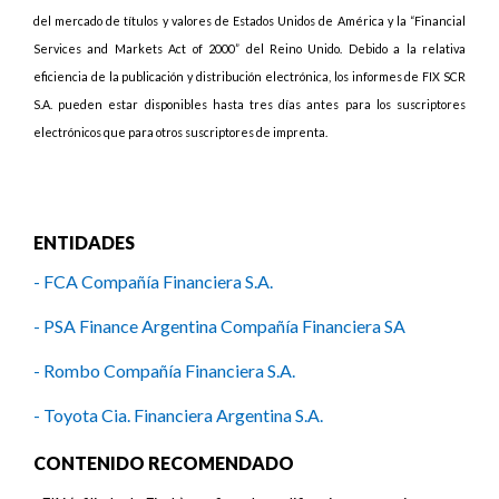
del mercado de títulos y valores de Estados Unidos de América y la “Financial
Services and Markets Act of 2000” del Reino Unido. Debido a la relativa
eficiencia de la publicación y distribución electrónica, los informes de FIX SCR
S.A. pueden estar disponibles hasta tres días antes para los suscriptores
electrónicos que para otros suscriptores de imprenta.
ENTIDADES
- FCA Compañía Financiera S.A.
- PSA Finance Argentina Compañía Financiera SA
- Rombo Compañía Financiera S.A.
- Toyota Cia. Financiera Argentina S.A.
- Volkswagen Financial Services Compañía Financiera S.A.
CONTENIDO RECOMENDADO