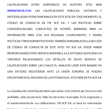
CALIFICACIONES ESTÁN DISPONIBLES EN NUESTRO SITIO WEB
WWW.FIXSCR.COM
. LAS CALIFICACIONES PÚBLICAS, CRITERIOS Y
METODOLOGÍAS ESTÁN DISPONIBLES EN ESTE SITIO EN TODO MOMENTO. EL
CÓDIGO DE CONDUCTA DE FIX SCR S.A., Y LAS POLÍTICAS SOBRE
CONFIDENCIALIDAD, CONFLICTOS DE INTERÉS, BARRERAS PARA LA
INFORMACIÓN PARA CON SUS AFILIADAS, CUMPLIMIENTO, Y DEMÁS
POLÍTICAS Y PROCEDIMIENTOS ESTÁN TAMBIÉN DISPONIBLES EN LA SECCIÓN
DE CÓDIGO DE CONDUCTA DE ESTE SITIO. FIX SCR S.A. PUEDE HABER
PROPORCIONADO OTRO SERVICIO ADMISIBLE A LA ENTIDAD CALIFICADA O A
TERCEROS RELACIONADOS. LOS DETALLES DE DICHO SERVICIO DE
CALIFICACIONES SOBRE LAS CUALES EL ANALISTA LIDER ESTÁ BASADO EN
UNA ENTIDAD REGISTRADA ANTE LA UNIÓN EUROPEA, SE PUEDEN
ENCONTRAR EN EL RESUMEN DE LA ENTIDAD EN EL SITIO WEB DE FIX SCR S.A.
La reproducción o distribución total o parcial de este informe por terceros está
prohibida, salvo con permiso. Todos los derechos reservados. En la asignación y
el mantenimiento de sus calificaciones, FIX SCR S.A. se basa en información