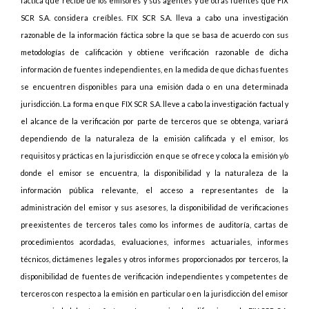
fáctica que recibe de los emisores y sus agentes y de otras fuentes que FIX
SCR S.A. considera creíbles. FIX SCR S.A. lleva a cabo una investigación
razonable de la información fáctica sobre la que se basa de acuerdo con sus
metodologías de calificación y obtiene verificación razonable de dicha
información de fuentes independientes, en la medida de que dichas fuentes
se encuentren disponibles para una emisión dada o en una determinada
jurisdicción. La forma en que FIX SCR S.A. lleve a cabo la investigación factual y
el alcance de la verificación por parte de terceros que se obtenga, variará
dependiendo de la naturaleza de la emisión calificada y el emisor, los
requisitos y prácticas en la jurisdicción en que se ofrece y coloca la emisión y/o
donde el emisor se encuentra, la disponibilidad y la naturaleza de la
información pública relevante, el acceso a representantes de la
administración del emisor y sus asesores, la disponibilidad de verificaciones
preexistentes de terceros tales como los informes de auditoría, cartas de
procedimientos acordadas, evaluaciones, informes actuariales, informes
técnicos, dictámenes legales y otros informes proporcionados por terceros, la
disponibilidad de fuentes de verificación independientes y competentes de
terceros con respecto a la emisión en particular o en la jurisdicción del emisor