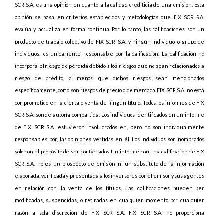
SCR S.A. es una opinión en cuanto a la calidad crediticia de una emisión. Esta
opinión se basa en criterios establecidos y metodologías que FIX SCR S.A.
evalúa y actualiza en forma continua. Por lo tanto, las calificaciones son un
producto de trabajo colectivo de FIX SCR S.A. y ningún individuo, o grupo de
individuos, es únicamente responsable por la calificación. La calificación no
incorpora el riesgo de pérdida debido a los riesgos que no sean relacionados a
riesgo de crédito, a menos que dichos riesgos sean mencionados
específicamente, como son riesgos de precio o de mercado. FIX SCR S.A. no está
comprometido en la oferta o venta de ningún título. Todos los informes de FIX
SCR S.A. son de autoría compartida. Los individuos identificados en un informe
de FIX SCR S.A. estuvieron involucrados en, pero no son individualmente
responsables por, las opiniones vertidas en él. Los individuos son nombrados
solo con el propósito de ser contactados. Un informe con una calificación de FIX
SCR S.A. no es un prospecto de emisión ni un substituto de la información
elaborada, verificada y presentada a los inversores por el emisor y sus agentes
en relación con la venta de los títulos. Las calificaciones pueden ser
modificadas, suspendidas, o retiradas en cualquier momento por cualquier
razón a sola discreción de FIX SCR S.A. FIX SCR S.A. no proporciona