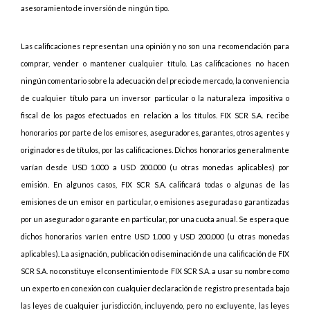
asesoramiento de inversión de ningún tipo.
Las calificaciones representan una opinión y no son una recomendación para
comprar, vender o mantener cualquier título. Las calificaciones no hacen
ningún comentario sobre la adecuación del precio de mercado, la conveniencia
de cualquier título para un inversor particular o la naturaleza impositiva o
fiscal de los pagos efectuados en relación a los títulos. FIX SCR S.A. recibe
honorarios por parte de los emisores, aseguradores, garantes, otros agentes y
originadores de títulos, por las calificaciones. Dichos honorarios generalmente
varían desde USD 1.000 a USD 200.000 (u otras monedas aplicables) por
emisión. En algunos casos, FIX SCR S.A. calificará todas o algunas de las
emisiones de un emisor en particular, o emisiones aseguradas o garantizadas
por un asegurador o garante en particular, por una cuota anual. Se espera que
dichos honorarios varíen entre USD 1.000 y USD 200.000 (u otras monedas
aplicables). La asignación, publicación o diseminación de una calificación de FIX
SCR S.A. no constituye el consentimiento de FIX SCR S.A. a usar su nombre como
un experto en conexión con cualquier declaración de registro presentada bajo
las leyes de cualquier jurisdicción, incluyendo, pero no excluyente, las leyes